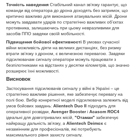
Точність наведення
Стабільний канал зв’язку гарантує, що
команди від оператора до дрона доходять без затримок, що
критично важливо для виконання атакувальних місій. Дрони
можуть завдавати ударів по стратегічно важливих об’єктах
противника, залишаючись при цьому невразливими для
засобів ППО завдяки своїй мобільності.
Підвищення бойової ефективності
В умовах сучасної
війни можливість діяти на великих дистанціях, без ризику
втрати зв’язку з дроном, є величезною перевагою. Завдяки
підсилювачам сигналу оператори можуть працювати з
безпілотниками на відстанях у десятки кілометрів, що значно
розширює їхні можливості.
Висновок
Застосування підсилювачів сигналу у війні в Україні – це
стратегічно важливе рішення, яке забезпечує перевагу на
полі бою. Вибір конкретної моделі підсилювача залежить від
умов бойових завдань:
Alientech Duo II
підходить для
оперативної розвідки,
Avenger Booster
і
Acasom ROC4
ідеальні для довготривалих місій,
"Отаман"
забезпечує
найкращу дальність зв’язку, а
Alientech Deimox
є
незамінним для професіоналів, які потребують
максимального рівня захисту сигналу.