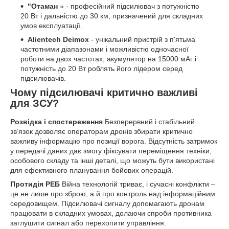
"Отаман
» - професійний підсилювач з потужністю
20 Вт і дальністю до 30 км, призначений для складних
умов експлуатації.
Alientech Deimox
- унікальний пристрій з п'ятьма
частотними діапазонами і можливістю одночасної
роботи на двох частотах, акумулятор на 15000 мАг і
потужність до 20 Вт роблять його лідером серед
підсилювачів.
Чому підсилювачі критично важливі
для ЗСУ?
Розвідка і спостереження
Безперервний і стабільний
зв’язок дозволяє операторам дронів збирати критично
важливу інформацію про позиції ворога. Відсутність затримок
у передачі даних дає змогу фіксувати переміщення техніки,
особового складу та інші деталі, що можуть бути використані
для ефективного планування бойових операцій.
Протидія РЕБ
Війна технологій триває, і сучасні конфлікти –
це не лише про зброю, а й про контроль над інформаційним
середовищем. Підсилювачі сигналу допомагають дронам
працювати в складних умовах, долаючи спроби противника
заглушити сигнал або перехопити управління.