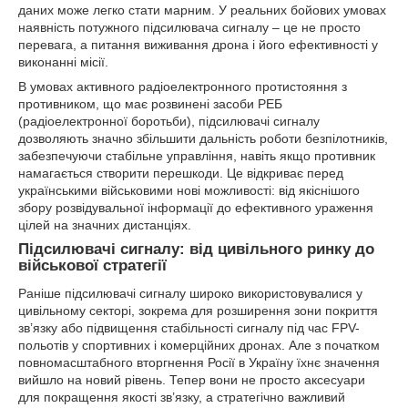
даних може легко стати марним. У реальних бойових умовах
наявність потужного підсилювача сигналу – це не просто
перевага, а питання виживання дрона і його ефективності у
виконанні місії.
В умовах активного радіоелектронного протистояння з
противником, що має розвинені засоби РЕБ
(радіоелектронної боротьби), підсилювачі сигналу
дозволяють значно збільшити дальність роботи безпілотників,
забезпечуючи стабільне управління, навіть якщо противник
намагається створити перешкоди. Це відкриває перед
українськими військовими нові можливості: від якіснішого
збору розвідувальної інформації до ефективного ураження
цілей на значних дистанціях.
Підсилювачі сигналу: від цивільного ринку до
військової стратегії
Раніше підсилювачі сигналу широко використовувалися у
цивільному секторі, зокрема для розширення зони покриття
зв’язку або підвищення стабільності сигналу під час FPV-
польотів у спортивних і комерційних дронах. Але з початком
повномасштабного вторгнення Росії в Україну їхнє значення
вийшло на новий рівень. Тепер вони не просто аксесуари
для покращення якості зв’язку, а стратегічно важливий