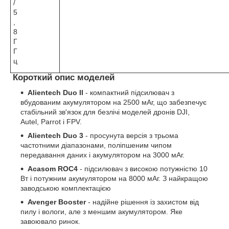
/
5
,
8
Г
Г
ц
Короткий опис моделей
Alientech Duo II
- компактний підсилювач з
вбудованим акумулятором на 2500 мАг, що забезпечує
стабільний зв'язок для безлічі моделей дронів DJI,
Autel, Parrot і FPV.
Alientech Duo 3
- просунута версія з трьома
частотними діапазонами, поліпшеним чипом
передавання даних і акумулятором на 3000 мАг.
Acasom ROC4
- підсилювач з високою потужністю 10
Вт і потужним акумулятором на 8000 мАг. З найкращою
заводською комплектацією
Avenger Booster
- надійне рішення із захистом від
пилу і вологи, але з меншим акумулятором. Яке
завоювало ринок.