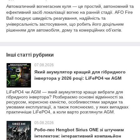
Автоматичний вогнегасник куля — це простий, автономний та
ефективний засіб локалізації вогню на ранній стадії. AFO Fire
Ball поєднує швидкість реагування, надійність та
універсальність застосування, що робить його доцільним
рішенням для автомобіля, дому та комерційних об’єктів.
Інші статті рубрики
07.08.2026
Який акумулятор кращий для гібридного
інвертора у 2026 році: LiFePO4 чи AGM
LiFePO4 чи AGM — який акумулятор краще вибрати для
гібридного інвертора? Розбираємо основні відмінності за
ресурсом, корисною ємністю, особливостями зарядки та
умовами експлуатації, а також пояснюємо, у яких випадках
практичніше LiFePO4, а коли варто розглянути AGM.
05.08.2026
Робо-пес Hengbot Sirius ONE зі штучним
інтелектом: інтерактивний компаньйон