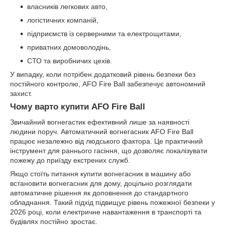
власників легкових авто,
логістичних компаній,
підприємств із серверними та електрощитами,
приватних домоволодінь,
СТО та виробничих цехів.
У випадку, коли потрібен додатковий рівень безпеки без
постійного контролю, AFO Fire Ball забезпечує автономний
захист.
Чому варто купити AFO Fire Ball
Звичайний вогнегастик ефективний лише за наявності
людини поруч. Автоматичний вогнегасник AFO Fire Ball
працює незалежно від людського фактора. Це практичний
інструмент для раннього гасіння, що дозволяє локалізувати
пожежу до приїзду екстрених служб.
Якщо стоїть питання купити вогнегасник в машину або
встановити вогнегасник для дому, доцільно розглядати
автоматичне рішення як доповнення до стандартного
обладнання. Такий підхід підвищує рівень пожежної безпеки у
2026 році, коли електричне навантаження в транспорті та
будівлях постійно зростає.