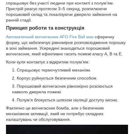
спрацьовує без участі людини при контакті з полум’ям.
Пристрій реагує протягом 3–5 секунд, розпилюючи
порошковий склад та локалізуючи джерело займання на
ранній стадії.
Принцип роботи та конструкція
Автоматичний вогнегасник AFO Fire Ball має
сферичну
форму, що забезпечує рівномірне розповсюдження порошку
в зоні займання. Усередині знаходиться порошковий
вогнегасник, який ефективно гасить пожежі класу A, B та Е.
Коли куля контактує з відкритим полум’ям:
Спрацьовує термочутливий механізм.
Корпус руйнується безпечним способом.
Порошковий вогнегасник рівномірно розсіюється
навколо джерела пожежі.
Полум’я блокується шляхом ізоляції доступу кисню.
Фактично це вогнегасник бомба, але з безпечним
механізмом активації, який не потребує складних
налаштувань чи обслуговування.