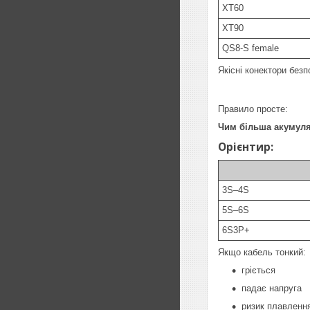
XT60
XT90
QS8-S female
Якісні конектори безп
Правило просте:
Чим більша акумуля
Орієнтир:
3S–4S
5S–6S
6S3P+
Якщо кабель тонкий:
гріється
падає напруга
ризик плавленн