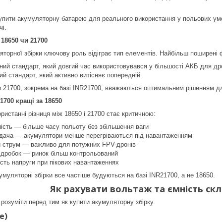
упити акумуляторну батарею для реального використання у польових умов
чі.
18650 чи 21700
яторної збірки ключову роль відіграє тип елементів. Найбільш поширені
ий стандарт, який довгий час використовувався у більшості АКБ для др
й стандарт, який активно витісняє попередній
 21700, зокрема на базі INR21700, вважаються оптимальним рішенням д
700 кращі за 18650
ристанні різниця між 18650 і 21700 стає критичною:
ість — більше часу польоту без збільшення ваги
дача — акумулятори менше перегріваються під навантаженням
 струм — важливо для потужних FPV-дронів
ідробок — ринок більш контрольований
сть напруги при пікових навантаженнях
умуляторні збірки все частіше будуються на базі INR21700, а не 18650.
Як рахувати вольтаж та ємність скл
 розуміти перед тим як купити акумуляторну збірку.
e)