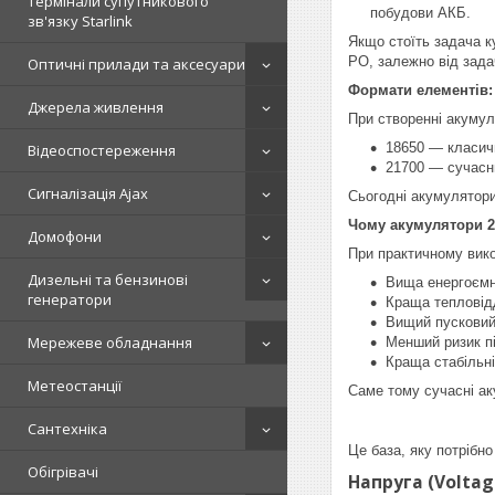
Термінали супутникового
побудови АКБ.
зв'язку Starlink
Якщо стоїть задача к
PO, залежно від зада
Оптичні прилади та аксесуари
Формати елементів: 
Джерела живлення
При створенні акумул
18650 — класичн
Відеоспостереження
21700 — сучасни
Сигналізація Ajax
Сьогодні акумулятори
Чому акумулятори 21
Домофони
При практичному вико
Дизельні та бензинові
Вища енергоємн
генератори
Краща тепловід
Вищий пусковий
Мережеве обладнання
Менший ризик п
Краща стабільні
Метеостанції
Саме тому сучасні ак
Сантехніка
Це база, яку потрібно
Обігрівачі
Напруга (Voltag