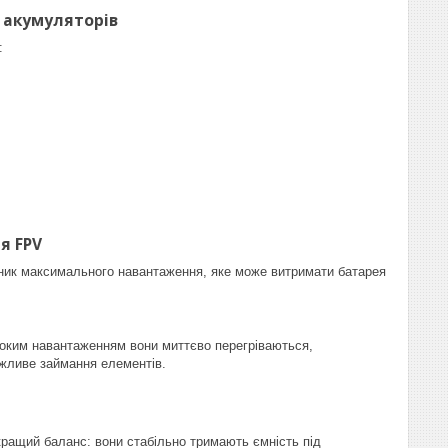
 акумуляторів
:
я FPV
зник максимального навантаження, яке може витримати батарея
соким навантаженням вони миттєво перегріваються,
ожливе займання елементів.
ащий баланс: вони стабільно тримають ємність під