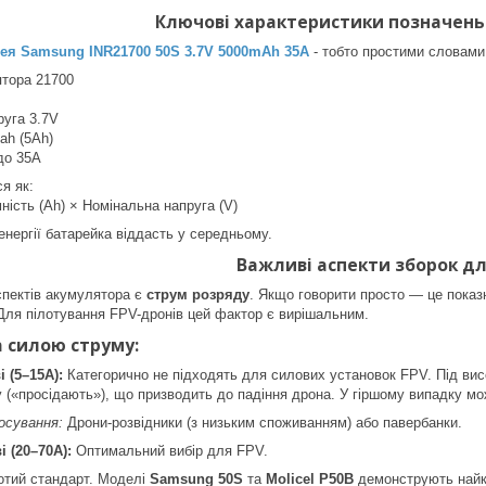
Ключові характеристики позначень
ея Samsung INR21700 50S 3.7V 5000mAh 35A
- тобто простими словами
тора 21700
руга 3.7V
ah (5Ah)
до 35А
я як:
ність (Ah) × Номінальна напруга (V)
енергії батарейка віддасть у середньому.
Важливі аспекти зборок дл
спектів акумулятора є
струм розряду
. Якщо говорити просто — це пока
Для пілотування FPV-дронів цей фактор є вирішальним.
а силою струму:
 (5–15А):
Категорично не підходять для силових установок FPV. Під ви
 («просідають»), що призводить до падіння дрона. У гіршому випадку м
осування:
Дрони-розвідники (з низьким споживанням) або павербанки.
 (20–70А):
Оптимальний вибір для FPV.
тий стандарт. Моделі
Samsung 50S
та
Molicel P50B
демонструють найкр