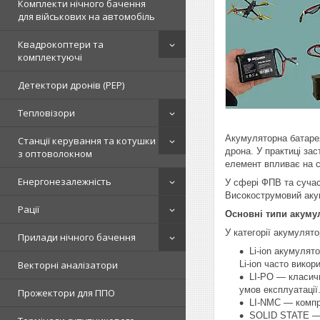
Комплекти нічного бачення
для військових на автомобіль
Квадрокоптери та
комплектуючі
Детектори дронів (РЕР)
Тепловізори
Акумуляторна батаре
Станції керування та котушки
дрона. У практиці за
з оптоволокном
елемент впливає на ст
Енергонезалежність
У сфері ФПВ та сучас
Високострумовий акум
Рації
Основні типи акуму
У категорії акумулят
Прилади нічного бачення
Li-ion акумулят
Векторні аналізатори
Li-ion часто вико
LI-PO — класичн
умов експлуатації
Прожектори для ППО
LI-NMC — компр
SOLID STATE — п