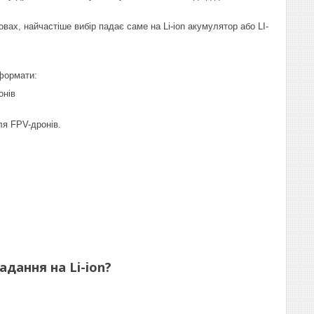
ах, найчастіше вибір падає саме на Li-ion акумулятор або LI-
 формати:
онів
ля FPV-дронів.
адання на Li-ion?