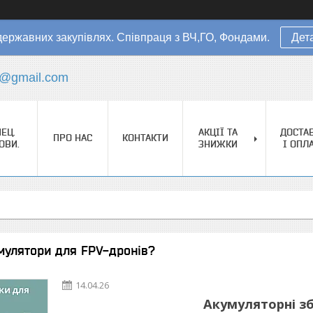
державних закупівлях. Співпраця з ВЧ,ГО, Фондами.
Дет
s@gmail.com
ЕЦ.
АКЦІЇ ТА
ДОСТА
ПРО НАС
КОНТАКТИ
ОВИ.
ЗНИЖКИ
І ОПЛ
мулятори для FPV-дронів?
14.04.26
Акумуляторні зб