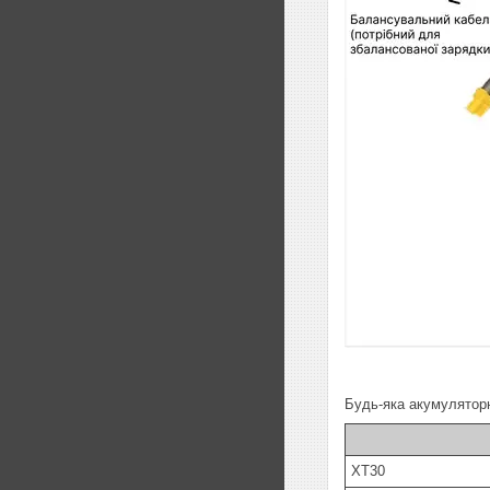
Будь-яка акумуляторн
XT30