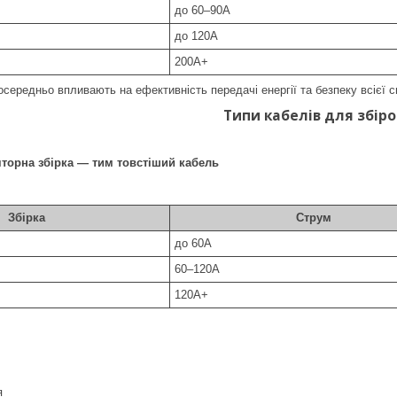
до 60–90A
до 120A
200A+
осередньо впливають на ефективність передачі енергії та безпеку всієї 
Типи кабелів для збіро
торна збірка — тим товстіший кабель
Збірка
Струм
до 60A
60–120A
120A+
я