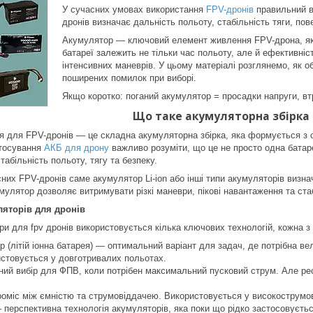
У сучасних умовах використання
FPV-дронів
правильний в
дронів визначає дальність польоту, стабільність тяги, по
Акумулятор — ключовий елемент живлення FPV-дрона, яки
батареї залежить не тільки час польоту, але й ефективність
інтенсивних маневрів. У цьому матеріалі розглянемо, як о
поширених помилок при виборі.
Якщо коротко: поганий акумулятор = просадки напруги, втр
Що таке акумуляторна збірка 
я для FPV-дронів — це складна акумуляторна збірка, яка формується з 
стосування
АКБ для дрону
важливо розуміти, що це не просто одна батар
абільність польоту, тягу та безпеку.
них FPV-дронів саме акумулятор Li-ion або інші типи акумуляторів визн
улятор дозволяє витримувати різкі маневри, пікові навантаження та ста
ляторів для дронів
ори для fpv дронів використовується кілька ключових технологій, кожна з
ор (літій іонна батарея) — оптимальний варіант для задач, де потрібна ве
ристовується у довготривалих польотах.
ий вибір для ФПВ, коли потрібен максимальний пусковий струм. Але рес
.
оміс між ємністю та струмовіддачею. Використовується у високострумо
ерспективна технологія акумуляторів, яка поки що рідко застосовуєтьс