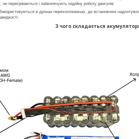
 не перегріваються і забезпечують надійну роботу двигунів.
икористовуються в дронах-перехоплювачах, де встановлені надпотужні м
швидкості.
З чого складається акумулятор