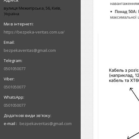
навантаженням,
вулиця Межигірська, 56, Київ,
Понад 50А:
В
Україна
максимальної 
https://bezpeka-veritas.com.ua/
bezpekaveritas@gmail.com
0501050077
0501050077
0501050077
e-mail
bezpekaveritas@gmail.com