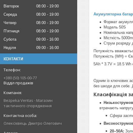
Вівторок
08:00
19:00
Акумуляторна батар
Середа
08:00
19:00
Формат акумуля
Четвер
08:00
19:00
Модель 50S
Пʼятниця
08:00
19:00
Номінальна нап
Місткість 5000m
Субота
09:00
16:00
Струм розряду 
Неділя
09:00
16:00
Потужність вважаєтьс
Потужність (WH) = Єм
КОНТАКТИ
5Ah * 3.7V = 18.5 Wh 
+380 (50) 105-00-77
Одним із ключових а
Відділ продажів
без шкоди для себе. 
Класифікація з
Bezpeka Veritas - Магазин
Низькострумові
тактичного спорядження
втрачають напругу
Сфера заст
Олексієвець Дмитро Олегович
Високострумові
20–50А:
Золо