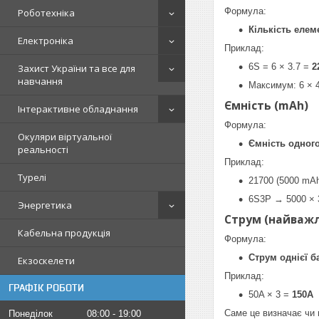
Формула:
Роботехніка
Кількість елеме
Електроніка
Приклад:
6S = 6 × 3.7 =
2
Захист України та все для
навчання
Максимум: 6 × 
Ємність (mAh)
Інтерактивне обладнання
Формула:
Окуляри віртуальної
Ємність одного
реальності
Приклад:
Турелі
21700 (5000 mA
6S3P → 5000 × 
Энергетика
Струм (найважл
Кабельна продукція
Формула:
Струм однієї б
Екзоскелети
Приклад:
ГРАФІК РОБОТИ
50A × 3 =
150A
Саме це визначає чи
Понеділок
08:00
19:00