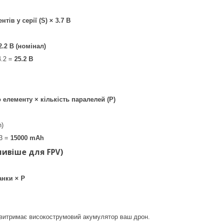
нтів у серії (S) × 3.7 В
2.2 В (номінал)
4.2 =
25.2 В
 елементу × кількість паралелей (P)
h)
3 =
15000 mAh
ивіше для FPV)
анки × P
 витримає високострумовий акумулятор ваш дрон.