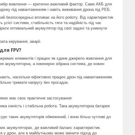
ибір живлення — критично важливий фактор. Саме АКБ для
ведінку під навантаженням і навіть виживання дрона під РЕБ.
й безпосередньо впливає на його роботу. Від характеристик
 усієї системи, стабільність тяги та надійність під час
брати оптимальний акумулятор під свої задачі та уникнути
ата керування, аварії.
для FPV?
окремих елементів і працює як єдине джерело живлення для
ея акумуляторна, а інженерно зібрана система, де кожен
ачають, наскільки ефективно працює дрон під навантаженням.
більно тримати напругу без просадок.
 яких має своє практичне застосування:
лика ємність і стабільна робота. Така акумуляторна батарея
урс таких акумуляторів обмежений, і вони більш чутливі до
вих акумуляторах, де важливий баланс характеристик.
я у дрон, але в майбутньому може змінити підхід до