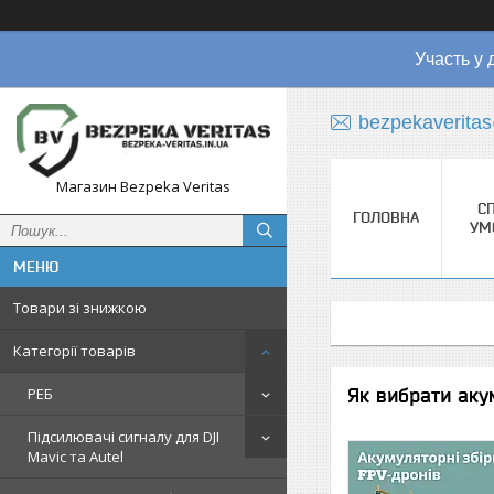
Участь у 
bezpekaverita
Магазин Bezpeka Veritas
СП
ГОЛОВНА
УМ
Товари зі знижкою
Категорії товарів
Як вибрати аку
РЕБ
Підсилювачі сигналу для DJI
Mavic та Autel