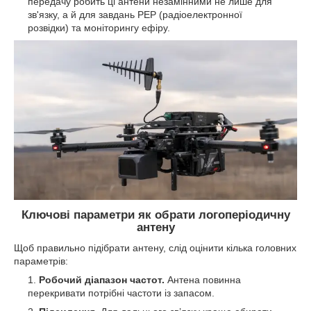
передачу робить ці антени незамінними не лише для
зв'язку, а й для завдань РЕР (радіоелектронної
розвідки) та моніторингу ефіру.
Ключові параметри як обрати логоперіодичну
антену
Щоб правильно підібрати антену, слід оцінити кілька головних
параметрів:
Робочий діапазон частот.
Антена повинна
перекривати потрібні частоти із запасом.