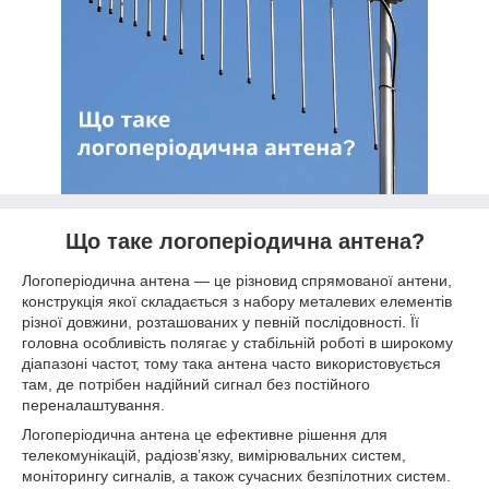
Що таке логоперіодична антена?
Логоперіодична антена — це різновид спрямованої антени,
конструкція якої складається з набору металевих елементів
різної довжини, розташованих у певній послідовності. Її
головна особливість полягає у стабільній роботі в широкому
діапазоні частот, тому така антена часто використовується
там, де потрібен надійний сигнал без постійного
переналаштування.
Логоперіодична антена це ефективне рішення для
телекомунікацій, радіозв’язку, вимірювальних систем,
моніторингу сигналів, а також сучасних безпілотних систем.