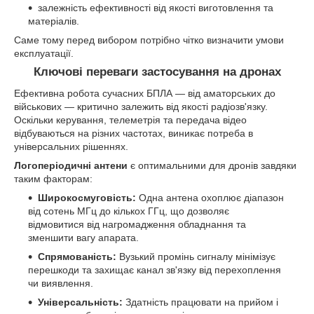
залежність ефективності від якості виготовлення та
матеріалів.
Саме тому перед вибором потрібно чітко визначити умови
експлуатації.
Ключові переваги застосування на дронах
Ефективна робота сучасних БПЛА — від аматорських до
військових — критично залежить від якості радіозв'язку.
Оскільки керування, телеметрія та передача відео
відбуваються на різних частотах, виникає потреба в
універсальних рішеннях.
Логоперіодичні антени
є оптимальними для дронів завдяки
таким факторам:
Широкосмуговість:
Одна антена охоплює діапазон
від сотень МГц до кількох ГГц, що дозволяє
відмовитися від нагромадження обладнання та
зменшити вагу апарата.
Спрямованість:
Вузький промінь сигналу мінімізує
перешкоди та захищає канал зв'язку від перехоплення
чи виявлення.
Універсальність:
Здатність працювати на прийом і