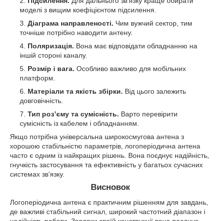
Підсилення.
Для дальнього зв’язку краще обирати
моделі з вищим коефіцієнтом підсилення.
Діаграма направленості.
Чим вужчий сектор, тим
точніше потрібно наводити антену.
Поляризація.
Вона має відповідати обладнанню на
іншій стороні каналу.
Розмір і вага.
Особливо важливо для мобільних
платформ.
Матеріали та якість збірки.
Від цього залежить
довговічність.
Тип роз’єму та сумісність.
Варто перевірити
сумісність із кабелем і обладнанням.
Якщо потрібна універсальна широкосмугова антена з
хорошою стабільністю параметрів, логоперіодична антена
часто є одним із найкращих рішень. Вона поєднує надійність,
гнучкість застосування та ефективність у багатьох сучасних
системах зв’язку.
Висновок
Логоперіодична антена є практичним рішенням для завдань,
де важливі стабільний сигнал, широкий частотний діапазон і