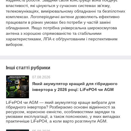
надійність роботи. Завдяки своїй конструкції вона поєднує
властивості, які цінуються у сучасних системах зв’язку,
телекомунікаціях, вимірювальному обладнанні та безпілотних
комплексах. Логоперіодичні антени дозволяють ефективно
працювати в різних умовах без потреби у частій заміні
обладнання. Якщо потрібна універсальна широкосмугова
антена з хорошою спрямованістю та стабільними
характеристиками, ЛПА є обґрунтованим і перспективним
вибором.
Інші статті рубрики
07.08.2026
Який акумулятор кращий для гібридного
інвертора у 2026 році: LiFePO4 чи AGM
LiFePO4 чи AGM — який акумулятор краще вибрати для
гібридного інвертора? Розбираємо основні відмінності за
ресурсом, корисною ємністю, особливостями зарядки та
умовами експлуатації, а також пояснюємо, у яких випадках
практичніше LiFePO4, а коли варто розглянути AGM.