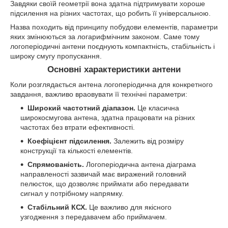
Завдяки своїй геометрії вона здатна підтримувати хороше
підсилення на різних частотах, що робить її універсальною.
Назва походить від принципу побудови елементів, параметри
яких змінюються за логарифмічним законом. Саме тому
логоперіодичні антени поєднують компактність, стабільність і
широку смугу пропускання.
Основні характеристики антени
Коли розглядається антена логоперіодична для конкретного
завдання, важливо враовувати її технічні параметри:
Широкий частотний діапазон.
Це класична
широкосмугова антена, здатна працювати на різних
частотах без втрати ефективності.
Коефіцієнт підсилення.
Залежить від розміру
конструкції та кількості елементів.
Спрямованість.
Логоперіодична антена діаграма
направленості зазвичай має виражений головний
пелюсток, що дозволяє приймати або передавати
сигнал у потрібному напрямку.
Стабільний КСХ.
Це важливо для якісного
узгодження з передавачем або приймачем.