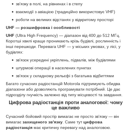
зв'язку в полі, на рівнинах і в степу
взаємодії з авіацією (традиційно використовує VHF)
роботи на великих відстанях у відкритому просторі
UHF — розшифровка і особливості
UHF
(Ultra High Frequency) — діапазон від 400 до 512 МГц.
Коротші хвилі краще проникають крізь будівлі, рослинність і
інші перешкоди. Перевага UHF — у міських умовах, у лісі, у
будівлях:
зв'язок усередині укріплень, підвалів, між будівлями
штурмові операції в населених пунктах
зв'язок у складному рельєфі з багатьма відбиттями
Багато сучасних радіостанцій Motorola підтримують обидва
діапазони або дозволяють програмувати потрібний. Це дає
підрозділу гнучкість залежно від типу місцевості та завдання.
Цифрова радіостанція проти аналогової: чому
це важливо
Сучасний бойовий простір вимагає не просто зв'язку — він
вимагає
захищеного зв'язку
. Саме тут
цифрова
радіостанція
має критичну перевагу над аналоговою.