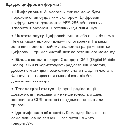
Що дає цифровий формат:
Шифрування.
Аналоговий сигнал може бути
перехоплений будь-яким сканером. Цифровий —
шифрується за допомогою AES-256 або власних
алгоритмів Motorola. Противник чує лише шум.
Чистота звуку.
Цифровий сигнал або є — або нема.
Немає характерного «шуму» і спотворень. На межі
зони впевненого прийому аналогова рація «шипить»,
цифрова — тримає чистий звук до останнього моменту.
Більше каналів і груп.
Стандарт DMR (Digital Mobile
Radio), який використовують радіостанції Motorola,
дозволяє мати два незалежних слоти на одній частоті.
Фактично — подвоєння ємності каналів без
додаткового спектру.
Телеметрія і статус.
Цифрові радіостанції
дозволяють передавати не лише голос, а й дані:
координати GPS, текстові повідомлення, сигнали
тривоги.
Ідентифікація абонентів.
Командир бачить, хто
саме вийшов на зв'язок — без питання «Хто
говорить?».