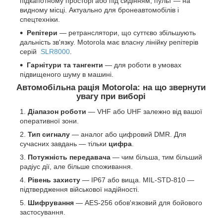
підкапотному просторі або під сидінням, пульт — на
видному місці. Актуально для бронеавтомобілів і
спецтехніки.
Репітери
— ретранслятори, що суттєво збільшують
дальність зв'язку. Motorola має власну лінійку репітерів
серій
SLR8000
.
Гарнітури та тангенти
— для роботи в умовах
підвищеного шуму в машині.
Автомобільна рація Motorola: на що звернути
увагу при виборі
Діапазон роботи
— VHF або UHF залежно від вашої
оперативної зони.
Тип сигналу
— аналог або цифровий DMR. Для
сучасних завдань — тільки
цифра
.
Потужність передавача
— чим більша, тим більший
радіус дії, але більше споживання.
Рівень захисту
— IP67 або вища. MIL-STD-810 —
підтвердження військової надійності.
Шифрування
— AES-256 обов'язковий для бойового
застосування.