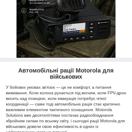
Автомобільні рації Motorola для
військових
У бойових умовах зв'язок — це не комфорт, а питання
виживання. Коли колона рухається під вогнем, коли FPV-дрон
висить над позицією, коли евакуація потребує чіткої
координації — саме тоді автомобільна рація стає критично
важливим елементом тактичного оснащення. Motorola
Solutions вже десятиліттями постачає радіообладнання
збройним силам по всьому світу, і сьогодні рації Motorola для
військових довели свою ефективність в одних із
найскладніших умов на планеті.