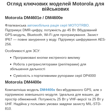
Огляд ключових моделей Motorola для
військових
Motorola DM4601e / DM4600e
Флагманська
автомобільна рація серії MOTOTRBO
.
Підтримує DMR-цифру, потужність до 45 Вт. Вбудований
GPS-модуль, Bluetooth, Wi-Fi для програмування. Захист
IP67 — повне занурення у воду. Підтримує шифрування AES-
256.
Особливості для ЗСУ:
Програмовані кнопки екстреного виклику
Робота з ретрансляторами (репітерами) для
збільшення дальності
Сумісність з портативними рупорами серії DP4000
Motorola DM4400e
Компактніша модель
DM4400e
без вбудованого GPS, але з
підтримкою зовнішнього модуля. Ідеальна для машин, де
простір обмежений. Потужність 25 Вт у VHF-версії та 25 Вт у
UHF. Надійна у польових умовах завдяки захисту MIL-STD-
810.