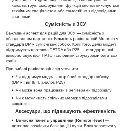
каналів, груп, шифрування, функцій кнопок виконується
технічним спеціалістом або самостійно з відповідними
знаннями.
Сумісність з ЗСУ
Важливий аспект для рацій для ЗСУ — сумісність з
обладнанням партнерів. Більшість радіостанцій Motorola у
стандарті DMR сумісні між собою. Крім того, деякі моделі
підтримують протокол TETRA або P25 — стандарти, які
використовуються НАТО і силовими структурами багатьох
країн.
При виборі радіостанції слід уточнити:
Чи підтримує модель потрібний стандарт зв'язку
(DMR Tier II/III, аналог, P25)
Чи може вона працювати з репітерами підрозділу
Чи є можливість спільних мереж з підрозділами
союзників
Аксесуари, що підвищують ефективність
Виносна панель управління (Remote Head)
—
дозволяє розділити блок рації і пульт. Блок ховається у