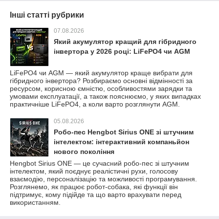
Інші статті рубрики
07.08.2026
Який акумулятор кращий для гібридного
інвертора у 2026 році: LiFePO4 чи AGM
LiFePO4 чи AGM — який акумулятор краще вибрати для
гібридного інвертора? Розбираємо основні відмінності за
ресурсом, корисною ємністю, особливостями зарядки та
умовами експлуатації, а також пояснюємо, у яких випадках
практичніше LiFePO4, а коли варто розглянути AGM.
05.08.2026
Робо-пес Hengbot Sirius ONE зі штучним
інтелектом: інтерактивний компаньйон
нового покоління
Hengbot Sirius ONE — це сучасний робо-пес зі штучним
інтелектом, який поєднує реалістичні рухи, голосову
взаємодію, персоналізацію та можливості програмування.
Розглянемо, як працює робот-собака, які функції він
підтримує, кому підійде та що варто врахувати перед
використанням.