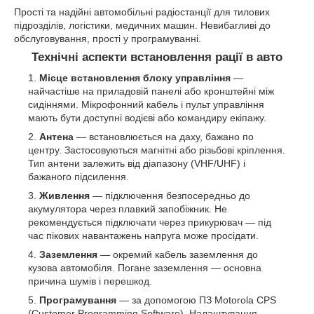
Прості та надійні автомобільні радіостанції для тилових
підрозділів, логістики, медичних машин. Невибагливі до
обслуговування, прості у програмуванні.
Технічні аспекти встановлення рації в авто
Місце встановлення блоку управління
—
найчастіше на приладовій панелі або кронштейні між
сидіннями. Мікрофонний кабель і пульт управління
мають бути доступні водієві або командиру екіпажу.
Антена
— встановлюється на даху, бажано по
центру. Застосовуються магнітні або різьбові кріплення.
Тип антени залежить від діапазону (VHF/UHF) і
бажаного підсилення.
Живлення
— підключення безпосередньо до
акумулятора через плавкий запобіжник. Не
рекомендується підключати через прикурювач — під
час пікових навантажень напруга може просідати.
Заземлення
— окремий кабель заземлення до
кузова автомобіля. Погане заземлення — основна
причина шумів і перешкод.
Програмування
— за допомогою ПЗ Motorola CPS
(Customer Programming Software). Налаштування