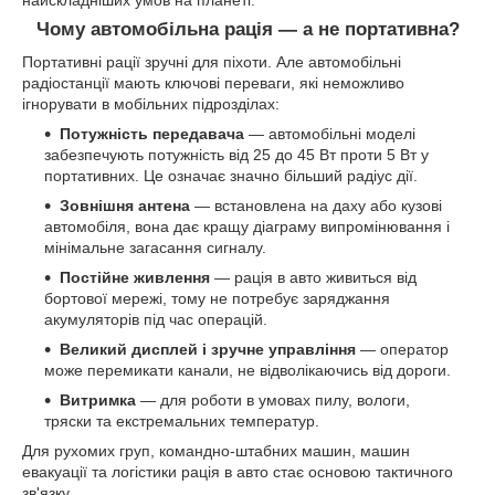
Чому автомобільна рація — а не портативна?
Портативні рації зручні для піхоти. Але автомобільні
радіостанції мають ключові переваги, які неможливо
ігнорувати в мобільних підрозділах:
Потужність передавача
— автомобільні моделі
забезпечують потужність від 25 до 45 Вт проти 5 Вт у
портативних. Це означає значно більший радіус дії.
Зовнішня антена
— встановлена на даху або кузові
автомобіля, вона дає кращу діаграму випромінювання і
мінімальне загасання сигналу.
Постійне живлення
— рація в авто живиться від
бортової мережі, тому не потребує заряджання
акумуляторів під час операцій.
Великий дисплей і зручне управління
— оператор
може перемикати канали, не відволікаючись від дороги.
Витримка
— для роботи в умовах пилу, вологи,
тряски та екстремальних температур.
Для рухомих груп, командно-штабних машин, машин
евакуації та логістики рація в авто стає основою тактичного
зв'язку.