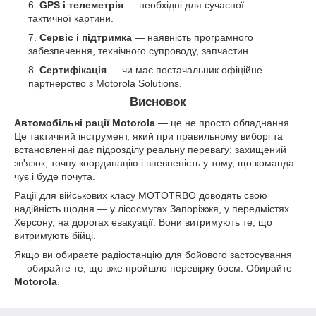
GPS і телеметрія
— необхідні для сучасної
тактичної картини.
Сервіс і підтримка
— наявність програмного
забезпечення, технічного супроводу, запчастин.
Сертифікація
— чи має постачальник офіційне
партнерство з Motorola Solutions.
Висновок
Автомобільні рації Motorola
— це не просто обладнання.
Це тактичний інструмент, який при правильному виборі та
встановленні дає підрозділу реальну перевагу: захищений
зв'язок, точну координацію і впевненість у тому, що команда
чує і буде почута.
Рації для військових класу MOTOTRBO доводять свою
надійність щодня — у лісосмугах Запоріжжя, у передмістях
Херсону, на дорогах евакуації. Вони витримують те, що
витримують бійці.
Якщо ви обираєте радіостанцію для бойового застосування
— обирайте те, що вже пройшло перевірку боєм. Обирайте
Motorola
.