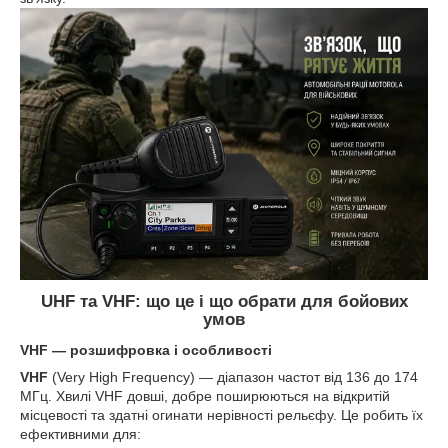
UHF та VHF: що це і що обрати для бойових
умов
VHF — розшифровка і особливості
VHF
(Very High Frequency) — діапазон частот від 136 до 174
МГц. Хвилі VHF довші, добре поширюються на відкритій
місцевості та здатні огинати нерівності рельєфу. Це робить їх
ефективними для: