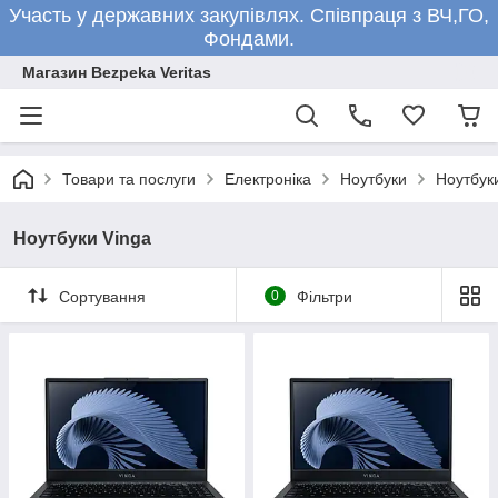
Участь у державних закупівлях. Співпраця з ВЧ,ГО,
Фондами.
Магазин Bezpeka Veritas
Товари та послуги
Електроніка
Ноутбуки
Ноутбук
Ноутбуки Vinga
Сортування
0
Фільтри