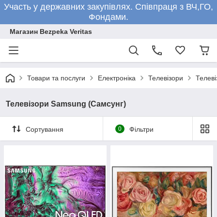
Участь у державних закупівлях. Співпраця з ВЧ,ГО,
Фондами.
Магазин Bezpeka Veritas
Товари та послуги
Електроніка
Телевізори
Телеві
Телевізори Samsung (Самсунг)
Сортування
0
Фільтри