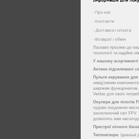
Про нас
Контакти
Доставка і оплата
Возврат і обмін
Ласкаво просимо до наш
технології та надійне о
У нашому асортименті 
Антени підсилювачі с
Пульти керування для
невід'ємним компоненто
широким функціоналом, щ
Veritas для своїх потре
Окуляри для пілотів 
чудове поєднання якісн
захоплюючий світ FPV. 
дозволять вам насолод
Пристрої нічного баче
Тепловізори:
Ідеальні 