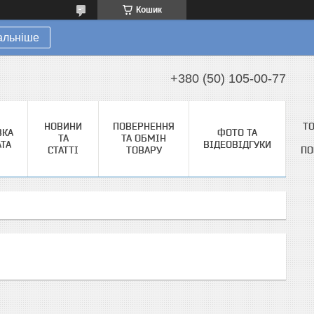
Кошик
альніше
+380 (50) 105-00-77
НОВИНИ
ПОВЕРНЕННЯ
Т
ВКА
ФОТО ТА
ТА
ТА ОБМІН
АТА
ВІДЕОВІДГУКИ
СТАТТІ
ТОВАРУ
ПО