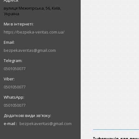
вулиця Межигірська, 56, Київ,
Україна
https://bezpeka-veritas.com.ua/
bezpekaveritas@gmail.com
0501050077
0501050077
0501050077
e-mail
bezpekaveritas@gmail.com
Інформація для пок