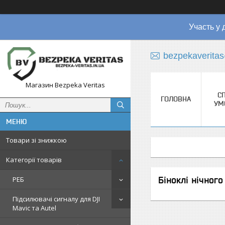
Участь у 
bezpekaverita
Магазин Bezpeka Veritas
СП
ГОЛОВНА
УМ
Товари зі знижкою
Категорії товарів
Біноклі нічног
РЕБ
Підсилювачі сигналу для DJI
Mavic та Autel