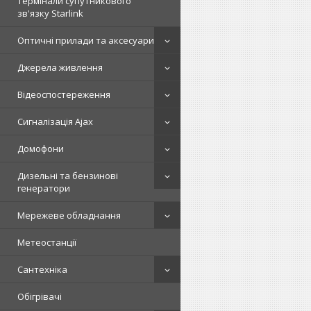
Термінали супутникового
зв'язку Starlink
Оптичні прилади та аксесуари
Джерела живлення
Відеоспостереження
Сигналізація Ajax
Домофони
Дизельні та бензинові
генератори
Мережеве обладнання
Метеостанції
Сантехніка
Обігрівачі