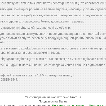
Забезпечують точне визначення температурних різниць та спостереження 
язку для командної роботи на великій відстані, необхідні у різних сценарі
есіоналів, які потребують надійного та функціонального спеціального с
якісні дрони для аерофотозйомки, дослідження та розваг.
о визначення відстаней та дальності до об'єктів.
, де професіонали зможуть знайти необхідне обладнання, а любителі отр
уємо тільки якісну та перевірену продукцію від найкращих виробників. Об
еби!
 в магазин Bezpeka Veritas - ви гарантовано отримуєте якісний товар, 
тованої знижки на весь асортимент товару.
ідвідати розділ акції та знижки - так ви завжди зможете підібрати собі
ти наш другий магазин на веб-сайті bezpeka-veritas.com.ua і підписатися 
фонуйте нам та вкажіть їх! Ми завжди на зв'язку !
 0981546447.
Сайт створений на маркетплейсі
Prom.ua
Продавець на Bigl.ua
Bezpeka Veritas - Магазин тактичного спорядження |
Поскаржитися на контент
|
Політика ко