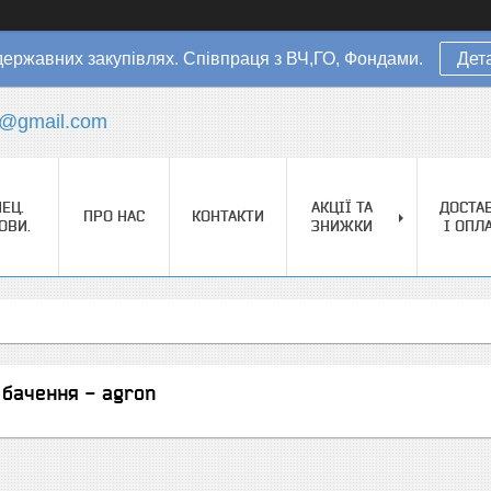
державних закупівлях. Співпраця з ВЧ,ГО, Фондами.
Дет
s@gmail.com
ЕЦ.
АКЦІЇ ТА
ДОСТА
ПРО НАС
КОНТАКТИ
ОВИ.
ЗНИЖКИ
І ОПЛ
о бачення - agron