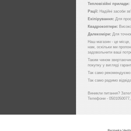
Тепловізійні прилади:
Рації:
Надійні засоби зв'
Екіпірування:
Для проф
Квадрокоптери:
Високо
Далекоміри:
Для точног
Наш магазин - це місце
нам, оскільки ми пропон
задовольнити ваші потр
Таким чином звертаючись
покупку у вигляді гаран
Так само рекомендуємо в
Так само радимо відвіда
Виникли питання? Зателе
Телефони - 0501050077,