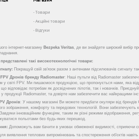
Товари
Акційні товари
Відгуки
ого інтернет-магазину
Bezpeka Veritas
, де ви знайдете широкий вибір пр
бладнання.
представлені такі високотехнологічні товари:
игналу:
Покращуй свій зв'язок разом з антенами підсилювачів сигналу таки
 FPV Дронів бренду Radiomaster
: Наші пульти від Radiomaster забезп
м у світі FPV. Ми пишаємося продукцією, що пропонується нами, яка від
о відповідає потребам як досвідчених пілотів, так і новачків. Приєднуй
б у продукції Radiomaster, та довірте нам забезпечити вас найкращими 
FPV Дронів
: У нашому магазині Ви можете придбати окуляри від брендів
ого зображення, комфорту та передових технологій. Вони забезпечують к
Завдяки інноваційним функціям, таким як різні режими відображення, рег
жуватися польотами без будь-яких перешкод.
ння:
Допоможуть вам бачити в умовах обмеженої видимості, сприяючи спо
для виявлення теплових випромінювань та спостереження об'єктів навіть