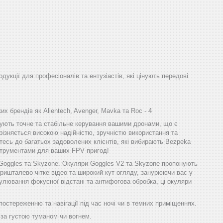
одукції для професіоналів та ентузіастів, які цінують передові
х брендів як Alientech, Avenger, Mavka та Roc - 4
ечують точне та стабільне керування вашими дронами, що є
різняється високою надійністю, зручністю використання та
тесь до багатьох задоволених клієнтів, які вибирають Bezpeka
інструментами для ваших FPV пригод!
 Goggles та Skyzone. Окуляри Goggles V2 та Skyzone пропонують
ришталево чітке відео та широкий кут огляду, занурюючи вас у
улювання фокусної відстані та антифогова обробка, ці окуляри
стереженню та навігації під час ночі чи в темних приміщеннях.
 за густою туманом чи вогнем.