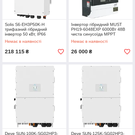
Solis S6-EH3P50K-H
Інвертор гібридний MUST
трифазний гібридний
PH19-6048EXP 6000Вт 48В
інвертор 50 кВт, IP66
чиста синусоїда MPPT
Немає в наявності
Немає в наявності
218 115
26 000
₴
₴
Deye SUN-100K-SG02HP3-
Deye SUN-125K-SG02HP3-