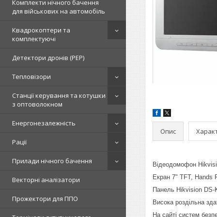
Комплекти нічного бачення
для військових на автомобіль
Квадрокоптери та
комплектуючі
Детектори дронів (РЕР)
Тепловізори
Станції керування та котушки
з оптоволокном
Енергонезалежність
Опис
Харак
Рації
Прилади нічного бачення
Відеодомофон Hikvis
Екран 7" TFT, Hands F
Векторні аналізатори
Панель Hikvision DS-
Прожектори для ППО
Висока роздільна здат
На сайті систем безп