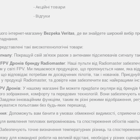
Акційні товари
Відгуки
ого інтернет-магазину
Bezpeka Veritas
, де ви знайдете широкий вибір пр
бладнання.
едставлені такі високотехнологічні товари:
игналу
: Покращуй свій зв'язок разом з антенами підсилювачів сигналу таки
 FPV Дронів бренду Radiomaster
: Наші пульти від Radiomaster забезп
м у світі FPV. Ми пишаємося продукцією, що пропонується нами, яка від
о відповідає потребам як досвідчених пілотів, так і новачків. Приєднуй
б у продукції Radiomaster, та довірте нам забезпечити вас найкращими 
FPV Дронів
: У нашому магазині Ви можете придбати окуляри від брендів
ого зображення, комфорту та передових технологій. Вони забезпечують к
Завдяки інноваційним функціям, таким як різні режими відображення, рег
жуватися польотами без будь-яких перешкод.
ння
: Допоможуть вам бачити в умовах обмеженої видимості, сприяючи сп
 для виявлення теплових випромінювань та спостереження об'єктів навіть
 Забезпечують точне визначення температурних різниць та спостереження
'язку для командної роботи на великій відстані, необхідні у різних сценарі