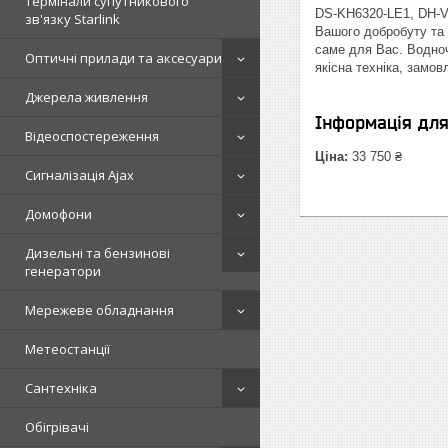
Термінали супутникового
DS-KH6320-LE1, DH-VT
зв'язку Starlink
Вашого добробуту та 
саме для Вас. Водноч
Оптичні прилади та аксесуари
якісна техніка, замов
Джерела живлення
Інформація дл
Відеоспостереження
Ціна:
33 750 ₴
Сигналізація Ajax
Домофони
Дизельні та бензинові
генератори
Мережеве обладнання
Метеостанції
Сантехніка
Обігрівачі