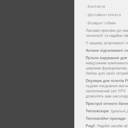
Контакти
Доставка і оплата
Возврат і обмін
Ласкаво просимо до наш
технології та надійне о
У нашому асортименті пр
Антени підсилювачі с
Пульти керування для
невід'ємним компоненто
широким функціоналом, щ
Veritas для своїх потре
Окуляри для пілотів 
чудове поєднання якісн
захоплюючий світ FPV. 
дозволять вам насолод
Пристрої нічного баче
Тепловізори
: Ідеальні
Тепловізійні прилади
:
Рації
: Надійні засоби зв