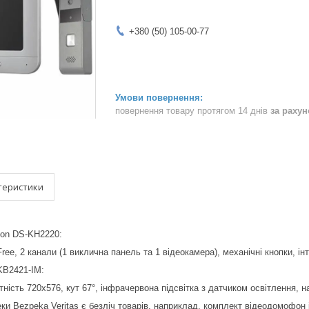
+380 (50) 105-00-77
повернення товару протягом 14 днів
за раху
теристики
ion DS-KH2220:
ree, 2 канали (1 виклична панель та 1 відеокамера), механічні кнопки, ін
KB2421-IM:
ність 720х576, кут 67°, інфрачервона підсвітка з датчиком освітлення, на
еки Bezpeka Veritas є безліч товарів, наприклад, комплект відеодомофо