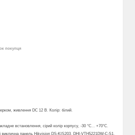
нок покупця
терком, живлення DC 12 В. Колір: білий.
кладне встановлення, сірий колір корпусу, -30 °C... +70°C.
н і виклична панель Hikvision DS-KIS203. DHI-VTH5221DW-С-S1,