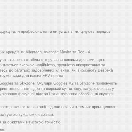
одукції для професіоналів та ентузіастів, які цінують передові
х брендів як Alientech, Avenger, Mavka та Roc - 4
ечують точне та стабільне керування вашими дронами, що є
різняється високою надійністю, зручністю використання та
тесь до багатьох задоволених клієнтів, які вибирають Bezpeka
інструментами для ваших FPV пригод!
 Goggles та Skyzone. Окуляри Goggles V2 та Skyzone пропонують
ришталево чітке відео та широкий кут огляду, занурюючи вас у
улювання фокусної відстані та антифогова обробка, ці окуляри
остереженню та навігації під час ночі чи в темних приміщеннях.
 за густою туманом чи вогнем.
 за об'єктами з високою точністю.
ях.