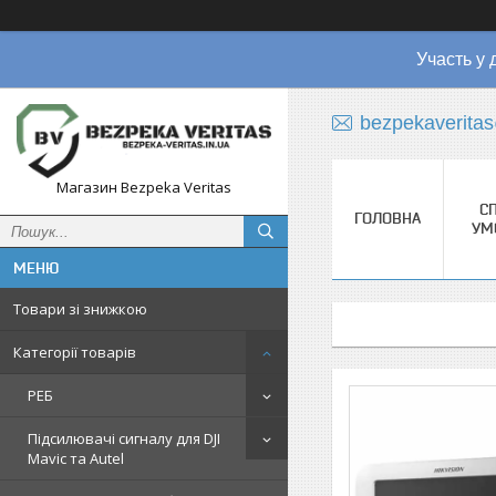
Участь у 
bezpekaverita
Магазин Bezpeka Veritas
СП
ГОЛОВНА
УМ
Товари зі знижкою
Категорії товарів
РЕБ
Підсилювачі сигналу для DJI
Mavic та Autel