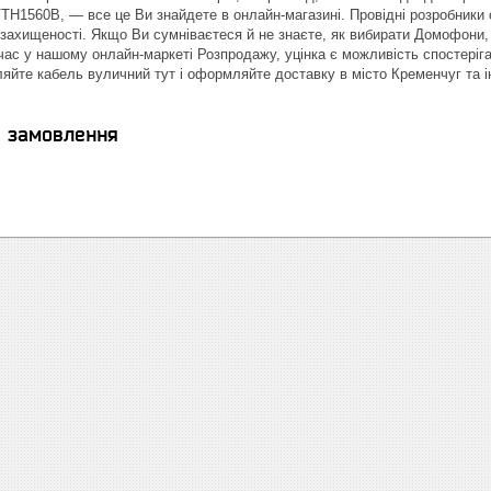
H1560B, — все це Ви знайдете в онлайн-магазині. Провідні розробники о
захищеності. Якщо Ви сумніваєтеся й не знаєте, як вибирати Домофони,
ас у нашому онлайн-маркеті Розпродажу, уцінка є можливість спостеріг
ляйте кабель вуличний тут і оформляйте доставку в місто Кременчуг та ін
я замовлення