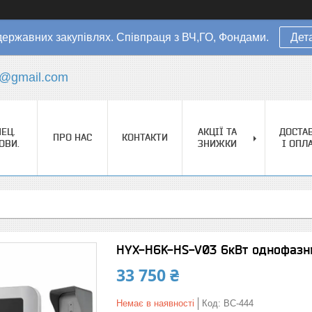
державних закупівлях. Співпраця з ВЧ,ГО, Фондами.
Дет
s@gmail.com
ЕЦ.
АКЦІЇ ТА
ДОСТА
ПРО НАС
КОНТАКТИ
ОВИ.
ЗНИЖКИ
І ОПЛ
HYX-H6K-HS-V03 6кВт однофазн
33 750 ₴
Немає в наявності
Код:
BC-444