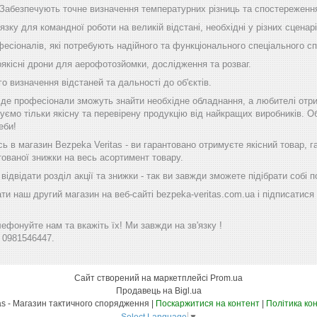
 Забезпечують точне визначення температурних різниць та спостереження
'язку для командної роботи на великій відстані, необхідні у різних сценарі
фесіоналів, які потребують надійного та функціонального спеціального с
оякісні дрони для аерофотозйомки, дослідження та розваг.
го визначення відстаней та дальності до об'єктів.
, де професіонали зможуть знайти необхідне обладнання, а любителі отр
уємо тільки якісну та перевірену продукцію від найкращих виробників. Об
еби!
 в магазин Bezpeka Veritas - ви гарантовано отримуєте якісний товар, 
тованої знижки на весь асортимент товару.
ідвідати розділ акції та знижки - так ви завжди зможете підібрати собі
ти наш другий магазин на веб-сайті bezpeka-veritas.com.ua і підписатися 
фонуйте нам та вкажіть їх! Ми завжди на зв'язку !
 0981546447.
Сайт створений на маркетплейсі
Prom.ua
Продавець на Bigl.ua
Bezpeka Veritas - Магазин тактичного спорядження |
Поскаржитися на контент
|
Політика ко