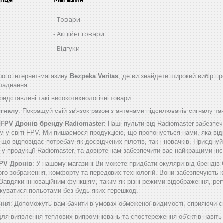
Товари
Акційні товари
Відгуки
ого інтернет-магазину
Bezpeka Veritas
, де ви знайдете широкий вибір пр
бладнання.
едставлені такі високотехнологічні товари:
игналу
: Покращуй свій зв'язок разом з антенами підсилювачів сигналу таки
 FPV Дронів бренду Radiomaster
: Наші пульти від Radiomaster забезп
м у світі FPV. Ми пишаємося продукцією, що пропонується нами, яка від
о відповідає потребам як досвідчених пілотів, так і новачків. Приєднуй
б у продукції Radiomaster, та довірте нам забезпечити вас найкращими 
FPV Дронів
: У нашому магазині Ви можете придбати окуляри від брендів
ого зображення, комфорту та передових технологій. Вони забезпечують к
Завдяки інноваційним функціям, таким як різні режими відображення, рег
жуватися польотами без будь-яких перешкод.
ння
: Допоможуть вам бачити в умовах обмеженої видимості, сприяючи сп
 для виявлення теплових випромінювань та спостереження об'єктів навіть