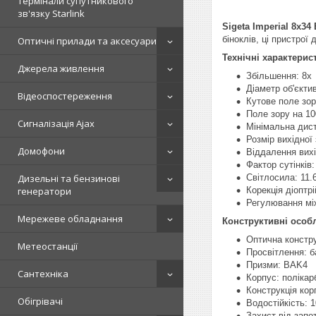
Термінали супутникового
зв'язку Starlink
Sigeta Imperial 8x34 
біноклів, ці пристрої
Оптичні прилади та аксесуари
Технічні характерис
Джерела живлення
Збільшення: 8x
Діаметр об'єкти
Відеоспостереження
Кутове поле зор
Поле зору на 10
Сигналізація Ajax
Мінімальна дист
Розмір вихідної 
Домофони
Віддалення вихі
Фактор сутінків:
Світлосила: 11.
Дизельні та бензинові
Корекція діоптрі
генератори
Регулювання між
Мережеве обладнання
Конструктивні особл
Оптична констру
Метеостанції
Просвітлення: б
Призми: BAK4
Сантехніка
Корпус: полікар
Конструкція кор
Обігрівачі
Водостійкість:
Захист від запо