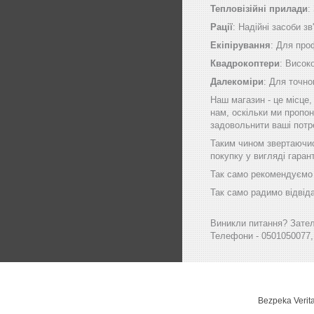
Тепловізійні прилади
:
Рації
: Надійні засоби зв
Екіпірування
: Для про
Квадрокоптери
: Висок
Далекоміри
: Для точно
Наш магазин - це місце
нам, оскільки ми пропон
задовольнити ваші потр
Таким чином звертаючись
покупку у вигляді гаран
Так само рекомендуємо в
Так само радимо відвіда
Виникли питання? Зателе
Телефони - 0501050077,