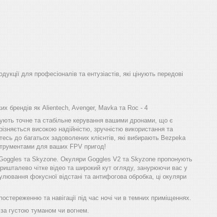
одукції для професіоналів та ентузіастів, які цінують передові
х брендів як Alientech, Avenger, Mavka та Roc - 4
ечують точне та стабільне керування вашими дронами, що є
різняється високою надійністю, зручністю використання та
тесь до багатьох задоволених клієнтів, які вибирають Bezpeka
інструментами для ваших FPV пригод!
 Goggles та Skyzone. Окуляри Goggles V2 та Skyzone пропонують
ришталево чітке відео та широкий кут огляду, занурюючи вас у
улювання фокусної відстані та антифогова обробка, ці окуляри
остереженню та навігації під час ночі чи в темних приміщеннях.
 за густою туманом чи вогнем.