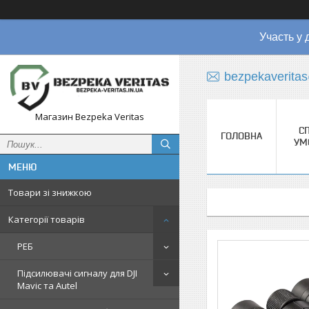
Участь у 
bezpekaverita
Магазин Bezpeka Veritas
СП
ГОЛОВНА
УМ
Товари зі знижкою
Категорії товарів
РЕБ
Підсилювачі сигналу для DJI
Mavic та Autel