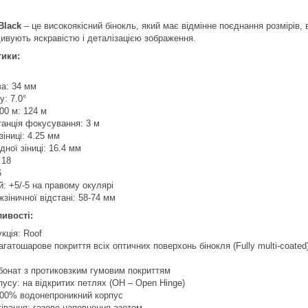
Black
– це високоякісний бінокль, який має відмінне поєднання розмірів,
 дивують яскравістю і деталізацією зображення.
тики:
ва: 34 мм
у: 7.0°
00 м: 124 м
анція фокусування: 3 м
зіниці: 4.25 мм
дної зіниці: 16.4 мм
 18
6
й: +5/-5 на правому окулярі
зіничної відстані: 58-74 мм
ивості:
кція: Roof
агатошарове покриття всіх оптичних поверхонь бінокля (Fully multi-coated
бонат з протиковзким гумовим покриттям
пусу: на відкритих петлях (OH – Open Hinge)
 100% водонепроникний корпус
тівання: газове наповнення азотом