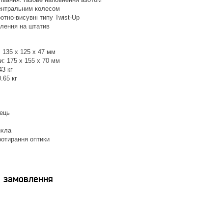
ентральним колесом
отно-висувні типу Twist-Up
плення на штатив
: 135 х 125 х 47 мм
и: 175 x 155 x 70 мм
43 кг
.65 кг
ець
охла
ротирання оптики
я замовлення