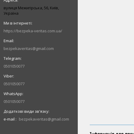
вулиця Межигірська, 56, Київ,
Україна
https://bezpeka-veritas.com.ua/
bezpekaveritas@gmail.com
0501050077
0501050077
0501050077
e-mail
bezpekaveritas@gmail.com
Інформація для пок