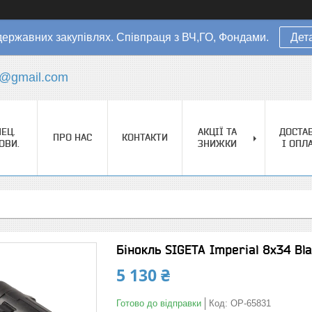
державних закупівлях. Співпраця з ВЧ,ГО, Фондами.
Дет
s@gmail.com
ЕЦ.
АКЦІЇ ТА
ДОСТА
ПРО НАС
КОНТАКТИ
ОВИ.
ЗНИЖКИ
І ОПЛ
Бінокль SIGETA Imperial 8x34 Bl
5 130 ₴
Готово до відправки
Код:
OP-65831