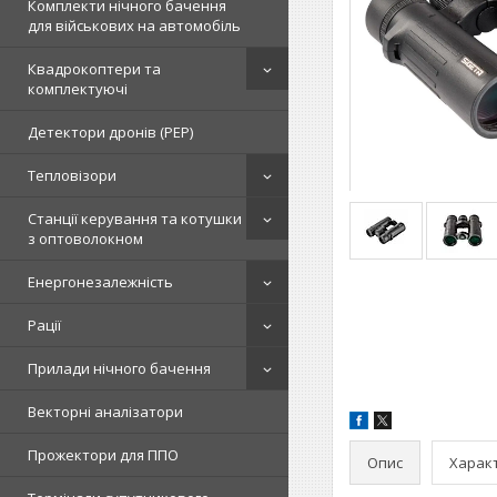
Комплекти нічного бачення
для військових на автомобіль
Квадрокоптери та
комплектуючі
Детектори дронів (РЕР)
Тепловізори
Станції керування та котушки
з оптоволокном
Енергонезалежність
Рації
Прилади нічного бачення
Векторні аналізатори
Прожектори для ППО
Опис
Харак