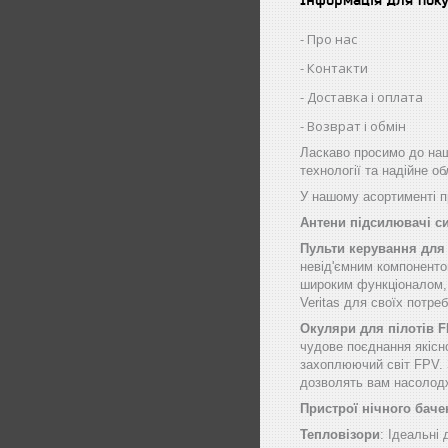
Про нас
Контакти
Доставка і оплата
Возврат і обмін
Ласкаво просимо до наш
технології та надійне о
У нашому асортименті пр
Антени підсилювачі с
Пульти керування для
невід'ємним компоненто
широким функціоналом, щ
Veritas для своїх потре
Окуляри для пілотів 
чудове поєднання якісн
захоплюючий світ FPV. 
дозволять вам насолод
Пристрої нічного баче
Тепловізори
: Ідеальні