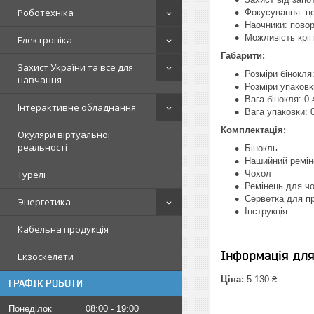
Роботехніка
Фокусування: ц
Наочники: повор
Можливість крі
Електроніка
Габарити:
Захист України та все для
Розміри бінокля
навчання
Розміри упаковк
Вага бінокля: 0.
Інтерактивне обладнання
Вага упаковки: 0
Комплектація:
Окуляри віртуальної
реальності
Бінокль
Нашийний ремін
Чохол
Турелі
Ремінець для ч
Серветка для п
Энергетика
Інструкція
Кабельна продукція
Інформація дл
Екзоскелети
Ціна:
5 130 ₴
ГРАФІК РОБОТИ
Понеділок
08:00
19:00