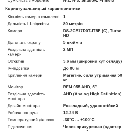
Сумісність з моделлю
H-2, H-3, Shadow, Primera
Користувальницькі характеристики
Кількість камер в комплекті
1
Дальність ІЧ-підсвітки
80 метрів
Камера
DS-2CE17D0T-IT5F (C), Turbo
HD
Діагональ екрану
5 дюймів
Роздільна здатність
2 МП
камери
Об'єктив
3.6 мм (широкий кут огляду)
ІЧ-підсвітка
До 80 м
Кріплення камери
Магнітне, сила утримання 50
кг
Монітор
RFM 055 AHD, 5″
Роздільна здатність
AHD (Analog High Definition)
монітора
Дизайн монітора
Розкладний, ударостійкий
Робоча напруга
12-24 В
Температурний діапазон
-30°C … +100°C
Підключення
Через прикурювач (адаптер