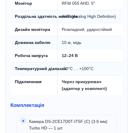
Монітор
RFM 055 AHD, 5″
Роздільна здатність монітора
AHD (Analog High Definition)
Дизайн монітора
Розкладний, ударостійкий
Довжина кабелю
10 м, мідь
Робоча напруга
12–24 В
Температурний діапазон
-30°C … +100°C
Підключення
Через прикурювач
(адаптер у комплекті)
Комплектація
Камера DS-2CE17D0T-IT5F (C) (3.6 мм)
Turbo HD — 1 шт.