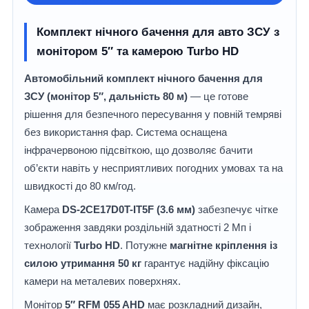
Комплект нічного бачення для авто ЗСУ з
монітором 5″ та камерою Turbo HD
Автомобільний комплект нічного бачення для
ЗСУ (монітор 5″, дальність 80 м)
— це готове
рішення для безпечного пересування у повній темряві
без використання фар. Система оснащена
інфрачервоною підсвіткою, що дозволяє бачити
об’єкти навіть у несприятливих погодних умовах та на
швидкості до 80 км/год.
Камера
DS-2CE17D0T-IT5F (3.6 мм)
забезпечує чітке
зображення завдяки роздільній здатності 2 Мп і
технології
Turbo HD
. Потужне
магнітне кріплення із
силою утримання 50 кг
гарантує надійну фіксацію
камери на металевих поверхнях.
Монітор
5″ RFM 055 AHD
має розкладний дизайн,