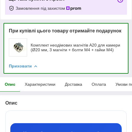
Замовлення під захистом
При купівлі цього товару отримайте подарунок
Комплект неодімових магнітів А20 для камери
(Ø20 мм, 3 магніти + болти М4 + гайки М4)
Приховати
Опис
Характеристики
Доставка
Оплата
Умови п
Опис