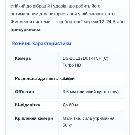
стійкий до вібрацій і ударів, що робить його
оптимальним для використання у військових авто.
Живлення системи — від бортової мережі
12–24 В
або
прикурювача
.
Технічні характеристики
Камера
DS-2CE17D0T-IT5F (C),
Turbo HD
Роздільна здатність камери
2 Мп
Об'єктив
3.6 мм (широкий кут огляду)
ІЧ-підсвітка
До 80 м
Кріплення камери
Магнітне, сила утримання
50 кг