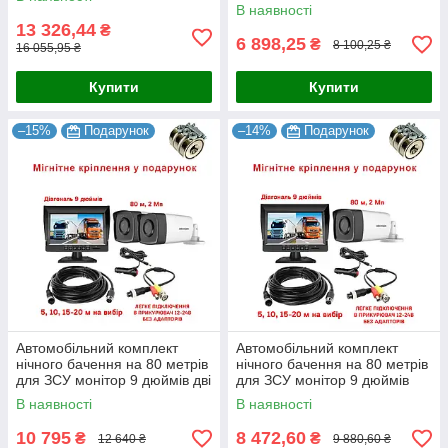
1024x600 AHD
В наявності
13 326,44
₴
6 898,25
₴
8 100,25 ₴
16 055,95 ₴
Купити
Купити
–15%
Подарунок
–14%
Подарунок
Автомобільний комплект
Автомобільний комплект
нічного бачення на 80 метрів
нічного бачення на 80 метрів
для ЗСУ монітор 9 дюймів дві
для ЗСУ монітор 9 дюймів
камери
В наявності
В наявності
10 795
8 472,60
₴
₴
12 640 ₴
9 880,60 ₴