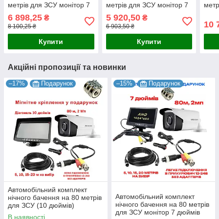
метрів для ЗСУ монітор 7
метрів для ЗСУ монітор 7
метр
дюймів 1024x600 AHD
дюймів 800x480
дюйм
6 898,25
5 920,50
₴
₴
10 
8 100,25 ₴
6 903,50 ₴
Купити
Купити
Акційні пропозиції та новинки
–17%
Подарунок
–15%
Подарунок
Автомобільний комплект
Автомобільний комплект
нічного бачення на 80 метрів
нічного бачення на 80 метрів
для ЗСУ (10 дюймів)
для ЗСУ монітор 7 дюймів
В наявності