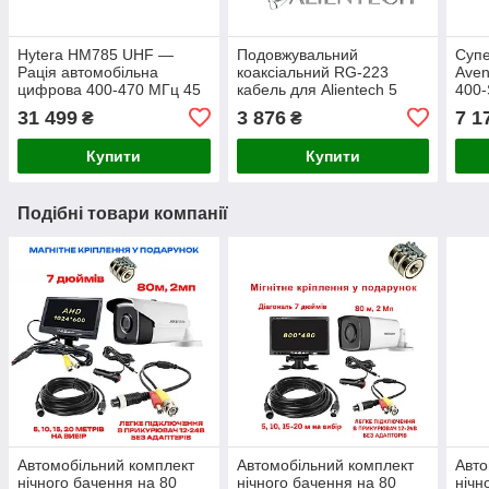
Hytera HM785 UHF —
Подовжувальний
Супе
Рація автомобільна
коаксіальний RG-223
Aven
цифрова 400-470 МГц 45
кабель для Alientech 5
400
Вт 1024 канали
метров (1 дріт)
кабе
31 499
3 876
7 1
₴
₴
PROQMA8000QMA/RG223
Купити
Купити
Подібні товари компанії
Автомобільний комплект
Автомобільний комплект
Авто
нічного бачення на 80
нічного бачення на 80
нічн