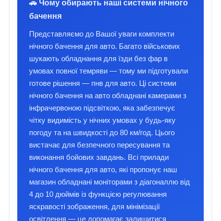
🚗 Чому обирають наші системи нічного
бачення
Представляємо до Вашої уваги комплекти
нічного бачення для авто. Багато військових
шукають обладнання для їзди без фар в
умовах повної темряви — тому ми підготували
готове рішення — пнв для авто. Ці системи
нічного бачення на авто обладнані камерами з
інфрачервоною підсвіткою, яка забезпечує
чітку видимість у нічних умовах у будь-яку
погоду та на швидкості до 80 км/год. Цього
вистачає для безпечного пересування та
виконання бойових завдань. Всі прилади
нічного бачення для авто, які пропонує наш
магазин обладнані моніторами з діагоналлю від
4 до 10 дюймів із функцією регулювання
яскравості зображення, для мінімізації
освітлення — це допомагає залишитися