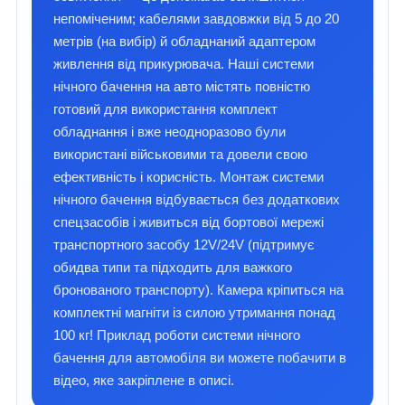
непоміченим; кабелями завдовжки від 5 до 20
метрів (на вибір) й обладнаний адаптером
живлення від прикурювача. Наші системи
нічного бачення на авто містять повністю
готовий для використання комплект
обладнання і вже неодноразово були
використані військовими та довели свою
ефективність і корисність. Монтаж системи
нічного бачення відбувається без додаткових
спецзасобів і живиться від бортової мережі
транспортного засобу 12V/24V (підтримує
обидва типи та підходить для важкого
бронованого транспорту). Камера кріпиться на
комплектні магніти із силою утримання понад
100 кг! Приклад роботи системи нічного
бачення для автомобіля ви можете побачити в
відео, яке закріплене в описі.