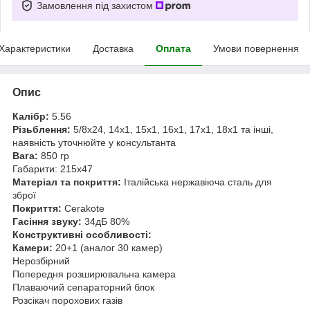
Замовлення під захистом
Характеристики
Доставка
Оплата
Умови повернення
Опис
Калібр:
5.56
Різьблення:
5/8x24, 14x1, 15x1, 16x1, 17x1, 18x1 та інші,
наявність уточнюйте у консультанта
Вага:
850 гр
Габарити: 215x47
Матеріал та покриття:
Італійська нержавіюча сталь для
зброї
Покриття:
Cerakote
Гасіння звуку:
34дБ 80%
Конструктивні особливості:
Камери:
20+1 (аналог 30 камер)
Нерозбірний
Попередня розширювальна камера
Плаваючий сепараторний блок
Розсікач порохових газів