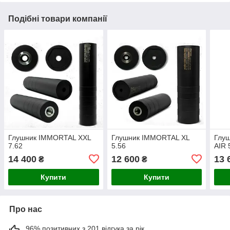
Подібні товари компанії
Глушник IMMORTAL XXL
Глушник IMMORTAL XL
Глу
7.62
5.56
AIR 
14 400
12 600
13 
₴
₴
Купити
Купити
Про нас
96% позитивних з 201 відгука за рік