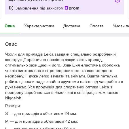
Замовлення під захистом
Опис
Характеристики
Доставка
Оплата
Умови п
Опис
Чохли для приладів Leica завдяки спеціально розробленій
конструкції практично повністю закривають прилад,
оптимально захищаючи його. Зовнішня еластична оболонка
чохлів виготовлена з вітронепроникного та всепогодного
неопрену, її дуже легко взувати та знімати. Вшита петелька
робить ці чохли надзвичайно зручними навіть під час роботи в
рукавичках. Уся продукція для спортивної оптики Leica з
неопрену виробляється в Німеччині в співпраці з компанією
Niggeloh.
Розміри:
S — для приладів з об'єктивом 24 мм.
М — для приладів з об'єктивом 42 мм.
L — для приладів з об'єктивом 50 мм.