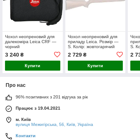
Чохол неопреновий для
Чохол неопреновий для
Чохо
далекоміра Leica CRF —
приладу Leica. Розмір —
прил
чорний
S. Колір: жовтогарячий
S. К
3 240
2 729
2 7
₴
₴
Купити
Купити
Про нас
96% позитивних з 201 відгука за рік
Працює з 19.04.2021
м. Київ
вулиця Межигірська, 56, Київ, Україна
Контакти