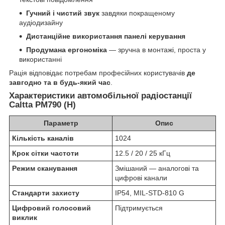
Гучний і чистий звук
завдяки покращеному
аудіодизайну
Дистанційне використання панелі керування
Продумана ергономіка
— зручна в монтажі, проста у
використанні
Рація відповідає потребам професійних користувачів
де
завгодно та в будь-який час
.
Характеристики автомобільної радіостанції
Caltta PM790 (H)
Параметр
Опис
Кількість каналів
1024
Крок сітки частоти
12.5 / 20 / 25 кГц
Режим сканування
Змішаний — аналогові та
цифрові канали
Стандарти захисту
IP54, MIL-STD-810 G
Цифровий голосовий
Підтримується
виклик