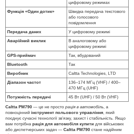
цифровому режимах
Функція «Один дотик»
Швидка передача текстового
або голосового
повідомлення
Передача даних
У цифровому режимі
Аварійний виклик
В аналоговому або
цифровому режимі
GPS-приймач
Так, вбудований
Bluetooth
Так
Виробник
Caltta Technologies, LTD
Діапазон частот
136–174 МГц (VHF) / 400–
470 МГц (UHF)
Потужність передачі
45 Вт (UHF) / 50 Вт (VHF)
Caltta PM790
— це не просто
рація в автомобіль
, а
повноцінний
інструмент польового управління
, який
поєднує сучасні технології зв’язку, захист і стабільність. Якщо
вам потрібна
рація для автомобіля купити
для військових
або диспетчерських задач —
Caltta PM790
стане надійним