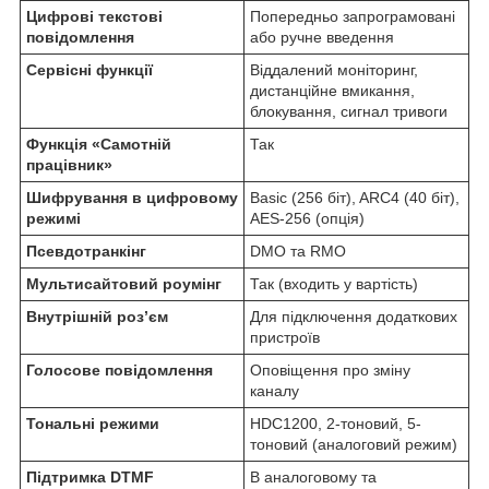
Цифрові текстові
Попередньо запрограмовані
повідомлення
або ручне введення
Сервісні функції
Віддалений моніторинг,
дистанційне вмикання,
блокування, сигнал тривоги
Функція «Самотній
Так
працівник»
Шифрування в цифровому
Basic (256 біт), ARC4 (40 біт),
режимі
AES-256 (опція)
Псевдотранкінг
DMO та RMO
Мультисайтовий роумінг
Так (входить у вартість)
Внутрішній роз’єм
Для підключення додаткових
пристроїв
Голосове повідомлення
Оповіщення про зміну
каналу
Тональні режими
HDC1200, 2-тоновий, 5-
тоновий (аналоговий режим)
Підтримка DTMF
В аналоговому та