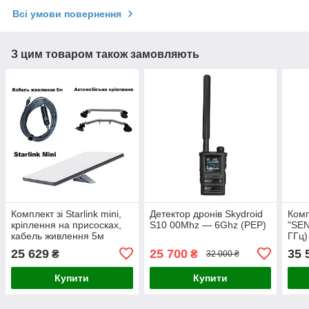
Всі умови повернення
З цим товаром також замовляють
Комплект зі Starlink mini,
Детектор дронів Skydroid
Комп
кріплення на присосках,
S10 00Мhz — 6Ghz (РЕР)
"SEN
кабель живлення 5м
ГГц)
анте
25 629
25 700
35 
₴
₴
32 000 ₴
кріп
Купити
Купити