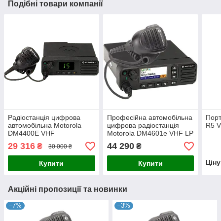
Подібні товари компанії
Радіостанція цифрова
Професійна автомобільна
Порт
автомобільна Motorola
цифрова радіостанція
R5 
DM4400E VHF
Motorola DM4601e VHF LP
Базова (25 Вт, DMR, GPS,
29 316
44 290
₴
₴
30 000 ₴
Wi-Fi)
(MDM28JNN9RA2AN)
Цін
Купити
Купити
Акційні пропозиції та новинки
–7%
–3%