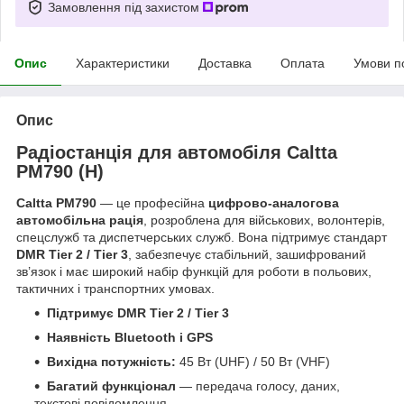
Замовлення під захистом
Опис
Характеристики
Доставка
Оплата
Умови п
Опис
Радіостанція для автомобіля Caltta
PM790 (H)
Caltta PM790
— це професійна
цифрово-аналогова
автомобільна рація
, розроблена для військових, волонтерів,
спецслужб та диспетчерських служб. Вона підтримує стандарт
DMR Tier 2 / Tier 3
, забезпечує стабільний, зашифрований
зв’язок і має широкий набір функцій для роботи в польових,
тактичних і транспортних умовах.
Підтримує DMR Tier 2 / Tier 3
Наявність Bluetooth і GPS
Вихідна потужність:
45 Вт (UHF) / 50 Вт (VHF)
Багатий функціонал
— передача голосу, даних,
текстові повідомлення