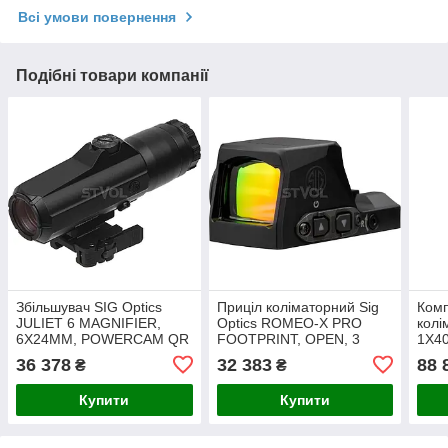
Всі умови повернення
Подібні товари компанії
Збільшувач SIG Optics
Приціл коліматорний Sig
Комп
JULIET 6 MAGNIFIER,
Optics ROMEO-X PRO
кол
6X24MM, POWERCAM QR
FOOTPRINT, OPEN, 3
1X40
MOUNT, BLACK
MOA RED DOT, BLACK
JUL
36 378
32 383
88 
₴
₴
Купити
Купити