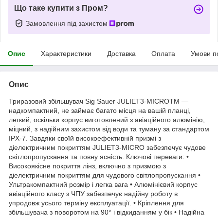
Що таке купити з Пром?
Замовлення під захистом
Опис
Характеристики
Доставка
Оплата
Умови п
Опис
Триразовий збільшувач Sig Sauer JULIET3-MICROTM —
надкомпактний, не займає багато місця на вашій планці,
легкий, оскільки корпус виготовлений з авіаційного алюмінію,
міцний, з надійним захистом від води та туману за стандартом
IPX-7. Завдяки своїй високоефективній призмі з
діелектричним покриттям JULIET3-MICRO забезпечує чудове
світлопропускання та повну ясність. Ключові переваги: •
Високоякісне покриття лінз, включно з призмою з
діелектричним покриттям для чудового світлопропускання •
Ультракомпактний розмір і легка вага • Алюмінієвий корпус
авіаційного класу з ЧПУ забезпечує надійну роботу в
упродовж усього терміну експлуатації. • Кріплення для
збільшувача з поворотом на 90° і відкиданням у бік • Надійна