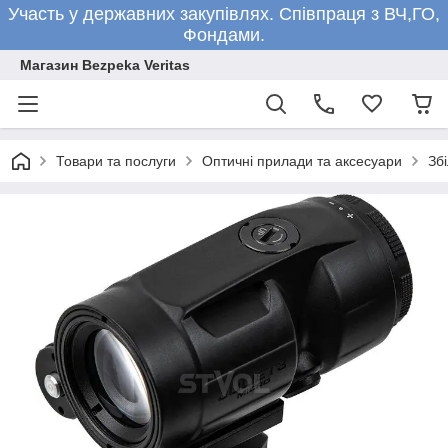
Участь у державних закупівлях. Співпраця з ВЧ,ГО,
Фондами.
Магазин Bezpeka Veritas
Товари та послуги
Оптичні прилади та аксесуари
Зб