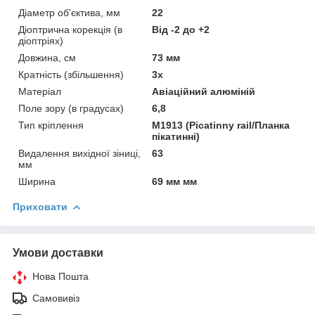
Діаметр об'єктива, мм
22
Діоптрична корекція (в
Від -2 до +2
діоптріях)
Довжина, см
73 мм
Кратність (збільшення)
3х
Матеріал
Авіаційний алюміній
Поле зору (в градусах)
6,8
Тип кріплення
M1913 (Picatinny rail/Планка
пікатинні)
Видалення вихідної зіниці,
63
мм
Ширина
69 мм мм
Приховати
Умови доставки
Нова Пошта
Самовивіз