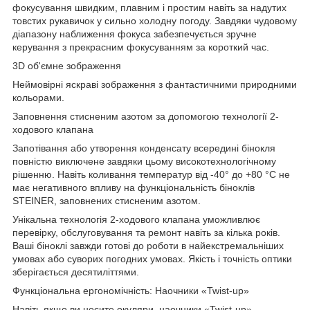
фокусування швидким, плавним і простим навіть за надутих
товстих рукавичок у сильно холодну погоду. Завдяки чудовому
діапазону наближення фокуса забезпечується зручне
керування з прекрасним фокусуванням за короткий час.
3D об'ємне зображення
Неймовірні яскраві зображення з фантастичними природними
кольорами.
Заповнення стисненим азотом за допомогою технології 2-
ходового клапана
Запотівання або утворення конденсату всередині бінокля
повністю виключене завдяки цьому високотехнологічному
рішенню. Навіть коливання температур від -40° до +80 °C не
має негативного впливу на функціональність біноклів
STEINER, заповнених стисненим азотом.
Унікальна технологія 2-ходового клапана уможливлює
перевірку, обслуговування та ремонт навіть за кілька років.
Ваші біноклі завжди готові до роботи в найекстремальніших
умовах або суворих погодних умовах. Якість і точність оптики
зберігається десятиліттями.
Функціональна ергономічність: Наочники «Twist-up»
Навіть якщо ви носите окуляри, наочники «Twist-up»