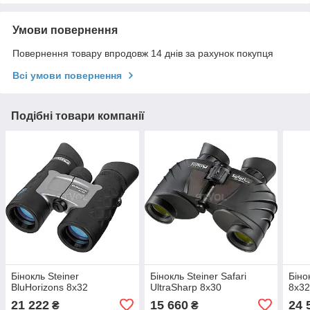
Умови повернення
Повернення товару впродовж 14 днів за рахунок покупця
Всі умови повернення
Подібні товари компанії
Бінокль Steiner
Бінокль Steiner Safari
Біно
BluHorizons 8x32
UltraSharp 8x30
8x3
21 222
15 660
24 
₴
₴