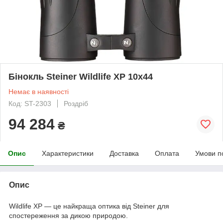
Бінокль Steiner Wildlife XP 10x44
Немає в наявності
Код: ST-2303
Роздріб
94 284
₴
Опис
Характеристики
Доставка
Оплата
Умови п
Опис
Wildlife XP — це найкраща оптика від Steiner для
спостереження за дикою природою.