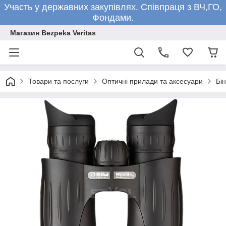
Участь у державних закупівлях. Співпраця з ВЧ,ГО,
Фондами.
Магазин Bezpeka Veritas
Товари та послуги
Оптичні прилади та аксесуари
Бін