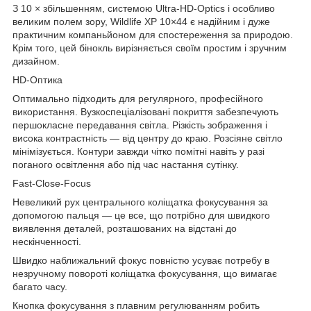
З 10 × збільшенням, системою Ultra-HD-Optics і особливо
великим полем зору, Wildlife XP 10×44 є надійним і дуже
практичним компаньйоном для спостереження за природою.
Крім того, цей бінокль вирізняється своїм простим і зручним
дизайном.
HD-Оптика
Оптимально підходить для регулярного, професійного
використання. Вузкоспеціалізовані покриття забезпечують
першокласне передавання світла. Різкість зображення і
висока контрастність — від центру до краю. Розсіяне світло
мінімізується. Контури завжди чітко помітні навіть у разі
поганого освітлення або під час настання сутінку.
Fast-Close-Focus
Невеликий рух центрального коліщатка фокусування за
допомогою пальця — це все, що потрібно для швидкого
виявлення деталей, розташованих на відстані до
нескінченності.
Швидко наближальний фокус повністю усуває потребу в
незручному повороті коліщатка фокусування, що вимагає
багато часу.
Кнопка фокусування з плавним регулюванням робить