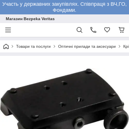
Участь у державних закупівлях. Співпраця з ВЧ,ГО,
Фондами.
Магазин Bezpeka Veritas
Товари та послуги
Оптичні прилади та аксесуари
Кр