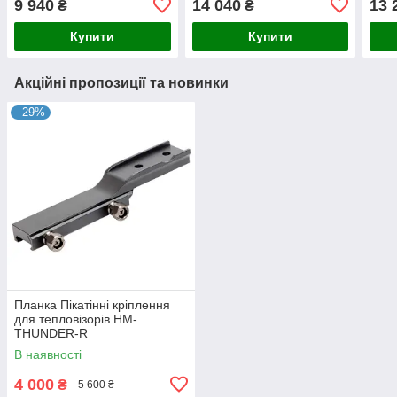
9 940
14 040
13 
₴
₴
Купити
Купити
Акційні пропозиції та новинки
–29%
Планка Пікатінні кріплення
для тепловізорів HM-
THUNDER-R
В наявності
4 000
₴
5 600 ₴