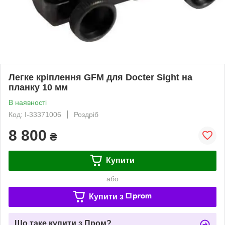
Легке кріплення GFM для Docter Sight на
планку 10 мм
В наявності
Код: I-33371006
Роздріб
8 800
₴
Купити
або
Купити з
Що таке купити з Пром?