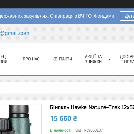
державних закупівлях. Співпраця з ВЧ,ГО, Фондами.
Дет
s@gmail.com
ЕЦ.
АКЦІЇ ТА
ДОСТА
ПРО НАС
КОНТАКТИ
ОВИ.
ЗНИЖКИ
І ОПЛ
Бінокль Hawke Nature-Trek 12х5
15 660 ₴
В наявності
Код:
I-39860137