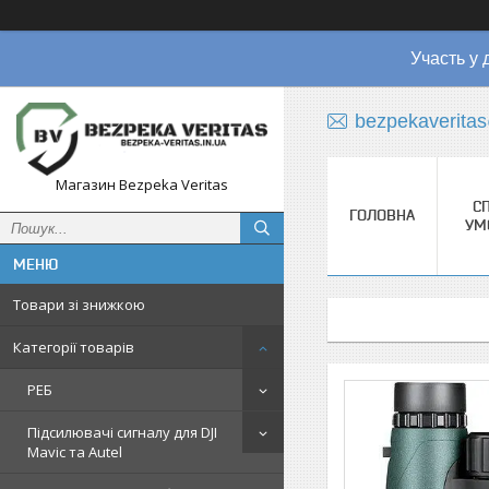
Участь у 
bezpekaverita
Магазин Bezpeka Veritas
СП
ГОЛОВНА
УМ
Товари зі знижкою
Категорії товарів
РЕБ
Підсилювачі сигналу для DJI
Mavic та Autel