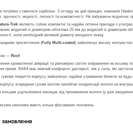
 потрібно ставитися серйозно. З огляду на цей принцип, компанія Hawke 
, зручності, міцності, легкості та компактності. Не забуваючи водночас п
ture-Trek
являють собою компактні та надійні оптичні прилади з ультра
тивних моделей із діаметром об'єктива 25 мм до моделей із діаметром об'
еності, коли необхідний великий діаметр вихідного зіниці.
рове просвітлення (
Fully Multi-coated
) забезпечує високу контрастні
зм —
Roof
.
роматичної аберації та рівномірно світле зображення на всьому полі
я призм. ВАК4 має нижчий коефіцієнт дисперсії, ніж у скла, які засто
е покриття корпусу забезпечує надійне утримання бінокля за будь-я
у зсередини сухим азотом запобігає конденсації вологи на внутрішній
цем ущільнювача захищає від проникнення вологи (у разі занурення бі
і наочники мають кілька фіксованих положень.
я замовлення