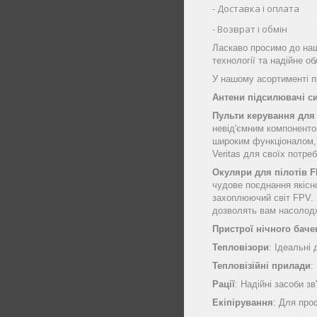
Доставка і оплата
Возврат і обмін
Ласкаво просимо до наш
технології та надійне о
У нашому асортименті пр
Антени підсилювачі с
Пульти керування для
невід'ємним компоненто
широким функціоналом, щ
Veritas для своїх потре
Окуляри для пілотів 
чудове поєднання якісн
захоплюючий світ FPV. 
дозволять вам насолод
Пристрої нічного баче
Тепловізори
: Ідеальні
Тепловізійні прилади
:
Рації
: Надійні засоби зв
Екіпірування
: Для про