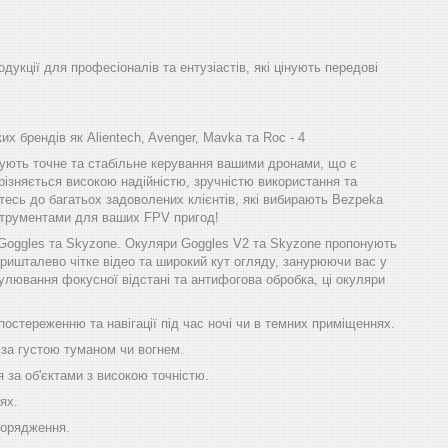
одукції для професіоналів та ентузіастів, які цінують передові
х брендів як Alientech, Avenger, Mavka та Roc - 4
ечують точне та стабільне керування вашими дронами, що є
різняється високою надійністю, зручністю використання та
тесь до багатьох задоволених клієнтів, які вибирають Bezpeka
інструментами для ваших FPV пригод!
 Goggles та Skyzone. Окуляри Goggles V2 та Skyzone пропонують
ришталево чітке відео та широкий кут огляду, занурюючи вас у
улювання фокусної відстані та антифогова обробка, ці окуляри
остереженню та навігації під час ночі чи в темних приміщеннях.
 за густою туманом чи вогнем.
 за об'єктами з високою точністю.
ях.
порядження.