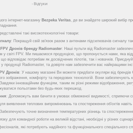
Відгуки
ого інтернет-магазину
Bezpeka Veritas
, де ви знайдете широкий вибір пр
бладнання.
едставлені такі високотехнологічні товари:
игналу
: Покращуй свій зв'язок разом з антенами підсилювачів сигналу таки
 FPV Дронів бренду Radiomaster
: Наші пульти від Radiomaster забезп
м у світі FPV. Ми пишаємося продукцією, що пропонується нами, яка від
о відповідає потребам як досвідчених пілотів, так і новачків. Приєднуй
б у продукції Radiomaster, та довірте нам забезпечити вас найкращими 
FPV Дронів
: У нашому магазині Ви можете придбати окуляри від брендів
ого зображення, комфорту та передових технологій. Вони забезпечують к
Завдяки інноваційним функціям, таким як різні режими відображення, рег
жуватися польотами без будь-яких перешкод.
ння
: Допоможуть вам бачити в умовах обмеженої видимості, сприяючи сп
 для виявлення теплових випромінювань та спостереження об'єктів навіть
 Забезпечують точне визначення температурних різниць та спостереження
'язку для командної роботи на великій відстані, необхідні у різних сценарі
фесіоналів, які потребують надійного та функціонального спеціального с