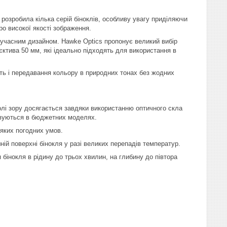
розробила кілька серій біноклів, особливу увагу приділяючи
ро високої якості зображення.
сучасним дизайном. Hawke Optics пропонує великий вибір
єктива 50 мм, які ідеально підходять для використання в
сть і передавання кольору в природних тонах без жодних
 зору досягається завдяки використанню оптичного скла
совуються в бюджетних моделях.
ких погодних умов.
 поверхні бінокля у разі великих перепадів температур.
нокля в рідину до трьох хвилин, на глибину до півтора