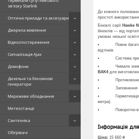
Термінали супутникового
зв'язку Starlink
До кожного полювання
простоті використання
Оптичні прилади та аксесуари
Біноклі серії
Hawke Na
Джерела живлення
біноклів — від порта
умовах низької освітл
Відеоспостереження
• Повне багатоша
відтінків.
Сигналізація Ajax
• Система при
Домофони
• Чимале зниження х
BAK4
для виготовленн
Дизельні та бензинові
• Протиковзне гумов
генератори
• Заповнення корпус
Мережеве обладнання
• Герметизація кіль
метра).
Метеостанції
• Поворотно-висувн
Сантехніка
Інформація дл
Обігрівачі
Ціна:
15 660 ₴