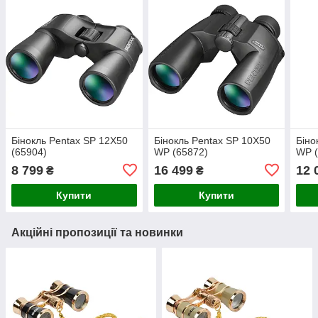
Бінокль Pentax SP 12X50
Бінокль Pentax SP 10X50
Біно
(65904)
WP (65872)
WP (
8 799
16 499
12 
₴
₴
Купити
Купити
Акційні пропозиції та новинки