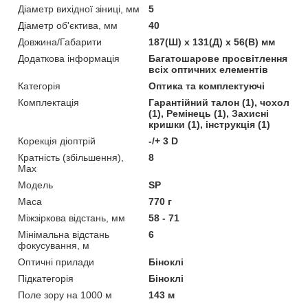
Діаметр вихідної зіниці, мм
5
Діаметр об'єктива, мм
40
Довжина/Габарити
187(Ш) х 131(Д) х 56(В) мм
Додаткова інформація
Багатошарове просвітлення
всіх оптичних елементів
Категорія
Оптика та комплектуючі
Комплектація
Гарантійний талон (1), чохол
(1), Ремінець (1), Захисні
кришки (1), інструкція (1)
Корекція діоптрій
-/+ 3 D
Кратність (збільшення),
8
Max
Мoдель
SP
Маса
770 г
Міжзіркова відстань, мм
58 - 71
Мінімальна відстань
6
фокусування, м
Оптичні прилади
Біноклі
Підкатегорія
Біноклі
Поле зору на 1000 м
143 м