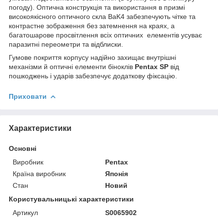
погоду). Оптична конструкція та використання в призмі
високоякісного оптичного скла BaK4 забезпечують чітке та
контрастне зображення без затемнення на краях, а
багатошарове просвітлення всіх оптичних елементів усуває
паразитні переометри та відблиски.
Гумове покриття корпусу надійно захищає внутрішні
механізми й оптичні елементи біноклів
Pentax SP
від
пошкоджень і ударів забезпечує додаткову фіксацію.
Приховати
Характеристики
Основні
Виробник
Pentax
Країна виробник
Японія
Стан
Новий
Користувальницькі характеристики
Артикул
S0065902