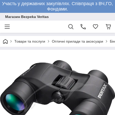
Участь у державних закупівлях. Співпраця з ВЧ,ГО,
Фондами.
Магазин Bezpeka Veritas
Товари та послуги
Оптичні прилади та аксесуари
Бін