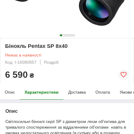
Бінокль Pentax SP 8х40
Немає в наявності
Код: I-16080857
Роздріб
6 590
₴
Опис
Характеристики
Доставка
Оплата
Умови 
Опис
Світлосильні біноклі серії SP з діаметром лінзи об'єктива для
тривалого спостереження за віддаленими об'єктами навіть в
умовах недостатнього освітлення (в сутінку або в похмуру