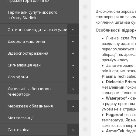
Прожектори для ППО
Високоякісна зорова 
Термінали супутникового
спотворення по всьо
зв'язку Starlink
кріплення штатива су
Оптичні прилади та аксесуари
Особливості підзорн
Лінзи зі скла
Pr
Джерела живлення
роздільну здатніс
переломлюються на
Відеоспостереження
аберації, як хром
преміум-класу.
Сигналізація Ajax
Запатентоване 
або інертним газо
Plasma Tech
забез
Домофони
Dielectric Pris
металевими покрит
Дизельні та бензинові
кольором. Техноло
генератори
Waterproof
- оз
в рідину протягом 
Мережеве обладнання
умови не є страш
Fogproof
означа
Метеостанції
температур. Як на
замінюється інерт
Сантехніка
ArmorTek
Надмі