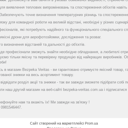
 для виявлення теплових випромінювань та спостереження об'єктів навіть
 Забезпечують точне визначення температурних різниць та спостереження
'язку для командної роботи на великій відстані, необхідні у різних сценарі
фесіоналів, які потребують надійного та функціонального спеціального с
оякісні дрони для аерофотозйомки, дослідження та розваг.
го визначення відстаней та дальності до об'єктів.
, де професіонали зможуть знайти необхідне обладнання, а любителі отр
уємо тільки якісну та перевірену продукцію від найкращих виробників. Об
еби!
 в магазин Bezpeka Veritas - ви гарантовано отримуєте якісний товар, 
тованої знижки на весь асортимент товару.
ідвідати розділ акції та знижки - так ви завжди зможете підібрати собі
ти наш другий магазин на веб-сайті bezpeka-veritas.com.ua і підписатися 
фонуйте нам та вкажіть їх! Ми завжди на зв'язку !
 0981546447.
Сайт створений на маркетплейсі
Prom.ua