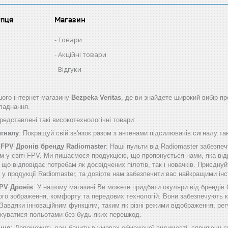
упця
Магазин
Товари
Акційні товари
Відгуки
ого інтернет-магазину
Bezpeka Veritas
, де ви знайдете широкий вибір пр
бладнання.
едставлені такі високотехнологічні товари:
игналу
: Покращуй свій зв'язок разом з антенами підсилювачів сигналу таки
 FPV Дронів бренду Radiomaster
: Наші пульти від Radiomaster забезп
м у світі FPV. Ми пишаємося продукцією, що пропонується нами, яка від
о відповідає потребам як досвідчених пілотів, так і новачків. Приєднуй
б у продукції Radiomaster, та довірте нам забезпечити вас найкращими 
FPV Дронів
: У нашому магазині Ви можете придбати окуляри від брендів
ого зображення, комфорту та передових технологій. Вони забезпечують к
Завдяки інноваційним функціям, таким як різні режими відображення, рег
жуватися польотами без будь-яких перешкод.
ння
: Допоможуть вам бачити в умовах обмеженої видимості, сприяючи сп