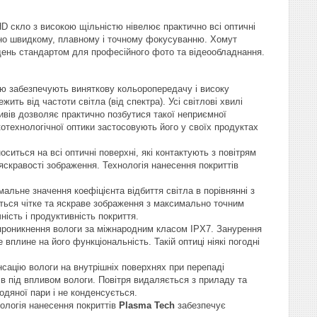
D скло з високою щільністю нівелює практично всі оптичні
сно швидкому, плавному і точному фокусуванню. Хомут
 день стандартом для професійного фото та відеообладнання.
ією забезпечують виняткову кольоропередачу і високу
ть від частоти світла (від спектра). Усі світлові хвилі
ивів дозволяє практично позбутися такої неприємної
котехнологічної оптики застосовують його у своїх продуктах
оситься на всі оптичні поверхні, які контактують з повітрям
 яскравості зображення. Технологія нанесення покриттів
льне значення коефіцієнта відбиття світла в порівнянні з
ться чітке та яскраве зображення з максимально точним
ість і продуктивність покриття.
проникнення вологи за міжнародним класом IPX7. Занурення
вплине на його функціональність. Такій оптиці ніякі погодні
сацію вологи на внутрішніх поверхнях при перепаді
лів під впливом вологи. Повітря видаляється з приладу та
одяної пари і не конденсується.
нологія нанесення покриттів
Plasma Tech
забезпечує