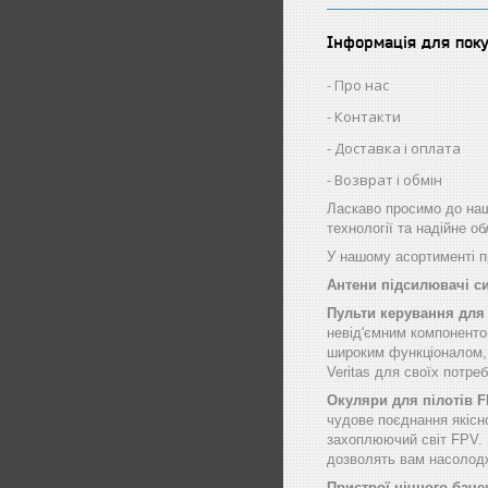
Інформація для пок
Про нас
Контакти
Доставка і оплата
Возврат і обмін
Ласкаво просимо до наш
технології та надійне о
У нашому асортименті пр
Антени підсилювачі с
Пульти керування для
невід'ємним компоненто
широким функціоналом, щ
Veritas для своїх потре
Окуляри для пілотів 
чудове поєднання якісн
захоплюючий світ FPV. 
дозволять вам насолод
Пристрої нічного баче