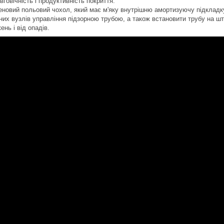
говічність і продуктивність покриття.
еновий польовий чохол, який має м'яку внутрішню амортизуючу підкладк
них вузлів управління підзорною трубою, а також встановити трубу на шт
нь і від опадів.