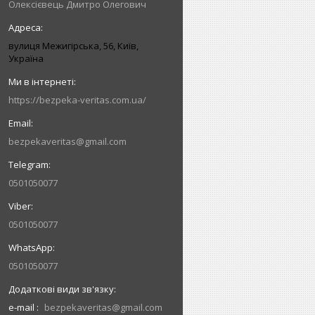
Олексієвець Дмитро Олегович
вулиця Межигірська, 56, Київ,
Україна
https://bezpeka-veritas.com.ua/
bezpekaveritas@gmail.com
0501050077
0501050077
0501050077
e-mail
bezpekaveritas@gmail.com