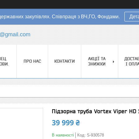
державних закупівлях. Співпраця з ВЧ,ГО, Фондами.
Дет
s@gmail.com
ЕЦ.
АКЦІЇ ТА
ДОСТА
ПРО НАС
КОНТАКТИ
ОВИ.
ЗНИЖКИ
І ОПЛ
Підзорна труба Vortex Viper HD 
39 999 ₴
В наявності
Код:
S-930578