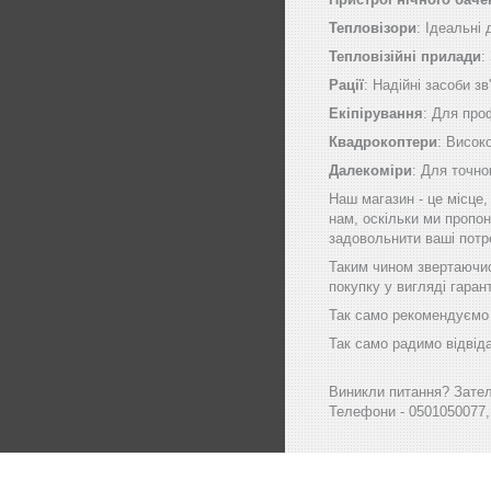
Тепловізори
: Ідеальні
Тепловізійні прилади
:
Рації
: Надійні засоби зв
Екіпірування
: Для про
Квадрокоптери
: Висок
Далекоміри
: Для точно
Наш магазин - це місце
нам, оскільки ми пропон
задовольнити ваші потр
Таким чином звертаючись
покупку у вигляді гаран
Так само рекомендуємо в
Так само радимо відвіда
Виникли питання? Зателе
Телефони - 0501050077,