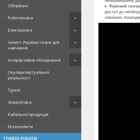
неперевершену дов
Обігрівачі
Фірмовий неопр
доступ до необхід
зовнішніх пошкодже
Роботехніка
Електроніка
Захист України та все для
навчання
Інтерактивне обладнання
Окуляри віртуальної
реальності
Турелі
Энергетика
Кабельна продукція
Екзоскелети
ГРАФІК РОБОТИ