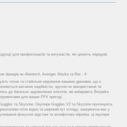
одукції для професіоналів та ентузіастів, які цінують передові
х брендів як Alientech, Avenger, Mavka та Roc - 4
ечують точне та стабільне керування вашими дронами, що є
різняється високою надійністю, зручністю використання та
тесь до багатьох задоволених клієнтів, які вибирають Bezpeka
інструментами для ваших FPV пригод!
 Goggles та Skyzone. Окуляри Goggles V2 та Skyzone пропонують
ришталево чітке відео та широкий кут огляду, занурюючи вас у
улювання фокусної відстані та антифогова обробка, ці окуляри
остереженню та навігації під час ночі чи в темних приміщеннях.