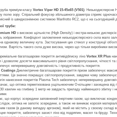
труба преміум-класу
Vortex Viper HD 15-45x65 (V501)
. Низькодисперсне H
му полю зору. Спіральний фокусер збільшеного діаметра сприяє одноча
місний із швидкознімною системою Manfrotto RC2, що є на сьогоднішній
ої труби:
emium HD
з високою щільністю (High Density) і екстра-низькою дисперс
ть зображення. Коефіцієнт заломлення низькодисперсного скла мало залежи
 однакову величину кута. Застосування цих стекол у конструкції об'єкт
атизм. Вартість такого скла дуже висока, через що тільки виробники висо
преміальне багатошарове покриття антивідблиску лінз
Vortex XR Plus
нан
м і дозволяє досягти максимального рівня світлопропускання, чіткості та
печує неперевершену довговічність і продуктивність покриття.
m Coatings
Диелектричне багатошарове покриття призм забезпечує максима
тями. Це значно покращує світлопропускання, завдяки чому забезпечує
гія нанесення покриттів Plasma Tech забезпечує неперевершену довговічн
начає, що оптика герметизована ущільнюючим О-кільцем і захищена від 
30 хвилин на глибину 1 метр не завдасть приладу найменшого збитку і не 
ними.
є, що корпус зсередини заповнений інертним газом, що виключає конден
слідок, оптика не запотіє зсередини, а також не виникає корозія матеріа
ним газом (в даному випадку аргоном), який не містить у своєму складі в
цне покриття, забезпечує захист лінз від подряпин, масел та бруду. Тех