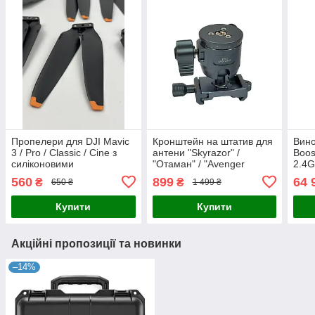
Пропелери для DJI Mavic
Кронштейн на штатив для
Вин
3 / Pro / Classic / Cine з
антени "Skyrazor" /
Boos
силіконовими
"Отаман" / "Avenger
2.4G
наконечниками
Booster"
трид
560
899
64 
₴
₴
650 ₴
1 499 ₴
підс
квад
Купити
Купити
Акційні пропозиції та новинки
–14%