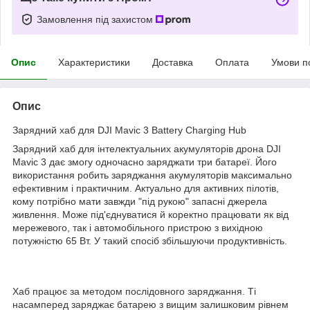
Замовлення під захистом
Опис
Характеристики
Доставка
Оплата
Умови п
Опис
Зарядний хаб для DJI Mavic 3 Battery Charging Hub
Зарядний хаб для інтелектуальних акумуляторів дрона DJI
Mavic 3 дає змогу одночасно заряджати три батареї. Його
використання робить заряджання акумуляторів максимально
ефективним і практичним. Актуально для активних пілотів,
кому потрібно мати завжди "під рукою" запасні джерела
живлення. Може під'єднуватися й коректно працювати як від
мережевого, так і автомобільного пристрою з вихідною
потужністю 65 Вт. У такий спосіб збільшуючи продуктивність.
Хаб працює за методом послідовного заряджання. Ті
насамперед заряджає батарею з вищим залишковим рівнем