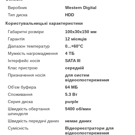
Виробник
Western Digital
Тип диска
HDD
Користувальницькі характеристики
Габаритні розміри
100x30x150 мм
Гарантія
12 місяців
Діапазон температур
0...+60°C
Мумкість нагромадження
4 ТБ
Інтерфейс носія
SATA III
Клас пристрою
середній
Призначення носія
для систем
відеоспостереження
Об'єм буфера
64 МБ
Споживання
5.3 Вт
Серия диска
purple
Швидкість обертання
5400 об/мин
шпинделя
Швидкість передачі даних
немає даних
Сумісність
Відеореєстратори для
відеоспостереження