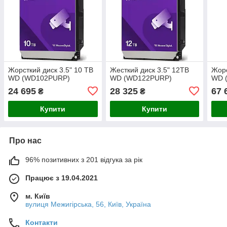
Жорсткий диск 3.5" 10 TB
Жесткий диск 3.5" 12TB
Жорс
WD (WD102PURP)
WD (WD122PURP)
WD 
24 695
28 325
67 
₴
₴
Купити
Купити
Про нас
96% позитивних з 201 відгука за рік
Працює з 19.04.2021
м. Київ
вулиця Межигірська, 56, Київ, Україна
Контакти