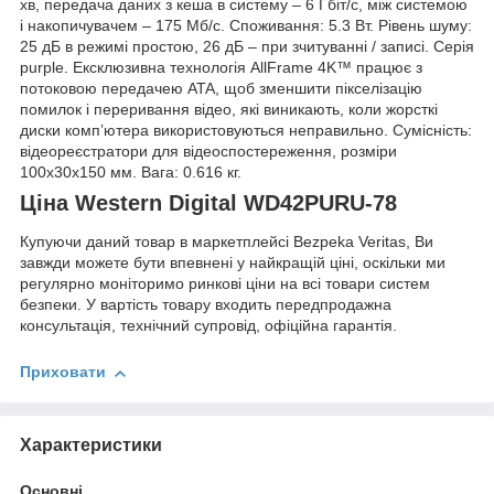
хв, передача даних з кеша в систему – 6 Гбіт/с, між системою
і накопичувачем – 175 Мб/с. Споживання: 5.3 Вт. Рівень шуму:
25 дБ в режимі простою, 26 дБ – при зчитуванні / записі. Серія
purple. Ексклюзивна технологія AllFrame 4K™ працює з
потоковою передачею ATA, щоб зменшити пікселізацію
помилок і переривання відео, які виникають, коли жорсткі
диски комп’ютера використовуються неправильно. Сумісність:
відеореєстратори для відеоспостереження, розміри
100x30x150 мм. Вага: 0.616 кг.
Ціна Western Digital WD42PURU-78
Купуючи даний товар в маркетплейсі Bezpeka Veritas, Ви
завжди можете бути впевнені у найкращій ціні, оскільки ми
регулярно моніторимо ринкові ціни на всі товари систем
безпеки. У вартість товару входить передпродажна
консультація, технічний супровід, офіційна гарантія.
Приховати
Характеристики
Основні