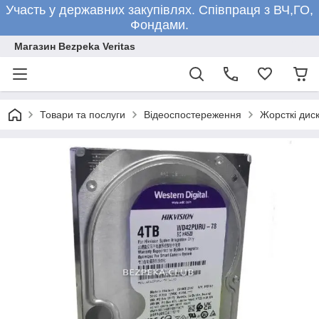
Участь у державних закупівлях. Співпраця з ВЧ,ГО,
Фондами.
Магазин Bezpeka Veritas
Товари та послуги
Відеоспостереження
Жорсткі дис