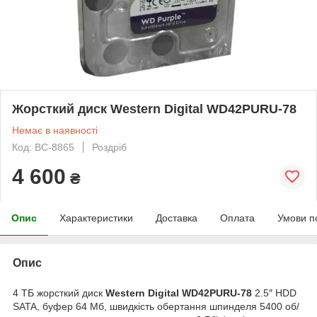
Жорсткий диск Western Digital WD42PURU-78
Немає в наявності
Код: BC-8865
Роздріб
4 600
₴
Опис
Характеристики
Доставка
Оплата
Умови п
Опис
4 ТБ жорсткий диск
Western Digital WD42PURU-78
2.5″ HDD
SATA, буфер 64 Мб, швидкість обертання шпинделя 5400 об/