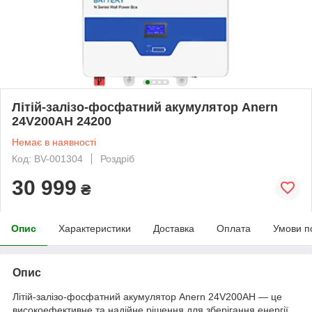
Літій-залізо-фосфатний акумулятор Anern
24V200AH 24200
Немає в наявності
Код: BV-001304
Роздріб
30 999
₴
Опис
Характеристики
Доставка
Оплата
Умови п
Опис
Літій-залізо-фосфатний акумулятор Anern 24V200AH — це
високоефективне та надійне рішення для зберігання енергії,