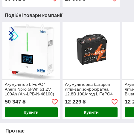
Подібні товари компанії
Акумулятор LiFePO4
Акумуляторна батарея
Акум
Anern Npro 5kWh 51.2V
літій-залізо-фосфатна
літі
100Ah (AN-LPB-N-48100)
12.8В 100А*год LiFePO4
Blue
LiTime Mini L12V100-100-
LiFe
50 347
12 229
12 
₴
₴
MINI-16-A60
L12V
BT-4
Купити
Купити
Про нас