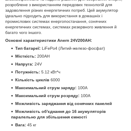
розроблене з використанням передових технологій для
задоволення різних енергетичних потреб. Цей акумулятор
ідеально підходить для використання в домашніх і
промислових системах енергопостачання, сонячних
енергетичних системах, системах резервного живлення й
багато чого іншого.
Основні характеристики Anern 24V200AH:
Тип батареї:
LiFePo4 (Литий-железо-фосфат)
Місткість:
200AH
Напруга:
24V
Потужність:
5.12 кВт*ч
Кількість циклів
6000
Максимальний струм заряду:
100A
Максимальний струм розряду:
100A
Можливість заряджання від сонячних панелей
Можливість об'єднання до 16 акумуляторів
паралельно для збільшення ємності
Вага:
45 кг