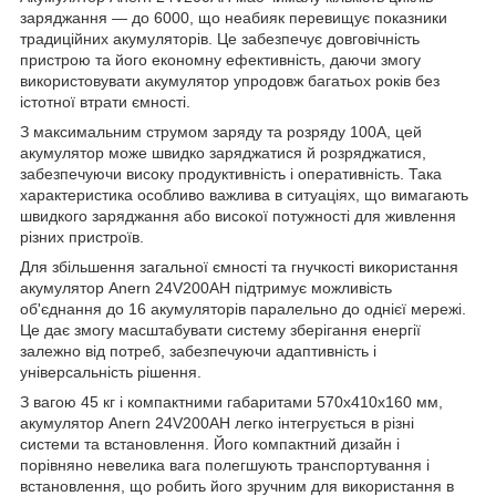
заряджання — до 6000, що неабияк перевищує показники
традиційних акумуляторів. Це забезпечує довговічність
пристрою та його економну ефективність, даючи змогу
використовувати акумулятор упродовж багатьох років без
істотної втрати ємності.
З максимальним струмом заряду та розряду 100A, цей
акумулятор може швидко заряджатися й розряджатися,
забезпечуючи високу продуктивність і оперативність. Така
характеристика особливо важлива в ситуаціях, що вимагають
швидкого заряджання або високої потужності для живлення
різних пристроїв.
Для збільшення загальної ємності та гнучкості використання
акумулятор Anern 24V200AH підтримує можливість
об'єднання до 16 акумуляторів паралельно до однієї мережі.
Це дає змогу масштабувати систему зберігання енергії
залежно від потреб, забезпечуючи адаптивність і
універсальність рішення.
З вагою 45 кг і компактними габаритами 570x410x160 мм,
акумулятор Anern 24V200AH легко інтегрується в різні
системи та встановлення. Його компактний дизайн і
порівняно невелика вага полегшують транспортування і
встановлення, що робить його зручним для використання в