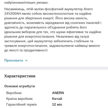
найрізноманітніших умовах.
Насамкінець, літій-залізо-фосфатний акумулятор Anern
24V200AH являє собою високотехнологічне та надійне
рішення для зберігання енергії. Його висока ємність,
довговічність, можливість заряджання від сонячних панелей і
здатність до паралельного об'єднання роблять його
ідеальним вибором для тих, хто шукає ефективне та надійне
рішення для енергопостачання. Незалежно від галузі
застосування, цей акумулятор забезпечить стабільне та
тривале енергопостачання, задовольняючи найвищі вимоги
до якості та продуктивності.
Приховати
Характеристики
Основні атрибути
Виробник
ANERN
Країна виробник
Китай
Гарантійний термін
12 міс