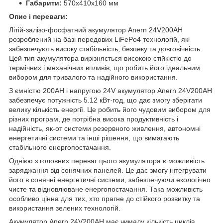
Габарити:
570x410x160 мм
Опис і переваги:
Літій-залізо-фосфатний акумулятор Anern 24V200AH
розроблений на базі передових LiFePo4 технологій, які
забезпечують високу стабільність, безпеку та довговічність.
Цей тип акумулятора вирізняється високою стійкістю до
термічних і механічних впливів, що робить його ідеальним
вибором для тривалого та надійного використання.
З ємністю 200AH і напругою 24V акумулятор Anern 24V200AH
забезпечує потужність 5.12 кВт·год, що дає змогу зберігати
велику кількість енергії. Це робить його чудовим вибором для
різних програм, де потрібна висока продуктивність і
надійність, як-от системи резервного живлення, автономні
енергетичні системи та інші рішення, що вимагають
стабільного енергопостачання.
Однією з головних переваг цього акумулятора є можливість
заряджання від сонячних панелей. Це дає змогу інтегрувати
його в сонячні енергетичні системи, забезпечуючи екологічно
чисте та відновлюване енергопостачання. Така можливість
особливо цінна для тих, хто прагне до стійкого розвитку та
використання зелених технологій.
Акумулятор Anern 24V200AH має чималу кількість циклів