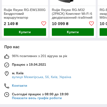
Ruijie Reyee RG-EW1300G
Ruijie Reyee RG-M32
RG-
Бездротовий
(2PACK) Комплект Wi-Fi 6
хмар
маршрутизатор
дводіапазонний гігабітний
Мбіт
маршрутизатор MESH
Марш
2 149
10 099
10 
₴
₴
Rey
Купити
Купити
Про нас
96% позитивних з 201 відгука за рік
Працює з 19.04.2021
м. Київ
вулиця Межигірська, 56, Київ, Україна
Контакти
Сьогодні працює з 08:00 до 19:00
Показати весь графік роботи