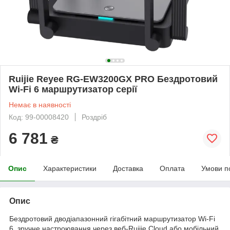
Ruijie Reyee RG-EW3200GX PRO Бездротовий
Wi-Fi 6 маршрутизатор серії
Немає в наявності
Код: 99-00008420
Роздріб
6 781
₴
Опис
Характеристики
Доставка
Оплата
Умови п
Опис
Бездротовий дводіапазонний гігабітний маршрутизатор Wi-Fi
6, зручне настроювання через веб-Ruijie Cloud або мобільний