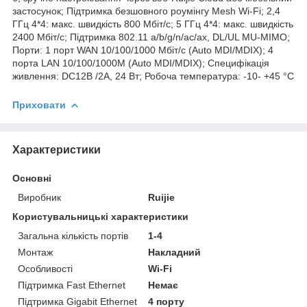
застосунок; Підтримка безшовного роумінгу Mesh Wi-Fi; 2,4
ГГц 4*4: макс. швидкість 800 Мбіт/с; 5 ГГц 4*4: макс. швидкість
2400 Мбіт/с; Підтримка 802.11 a/b/g/n/ac/ax, DL/UL MU-MIMO;
Порти: 1 порт WAN 10/100/1000 Мбіт/с (Auto MDI/MDIX); 4
порта LAN 10/100/1000M (Auto MDI/MDIX); Специфікація
живлення: DC12В /2А, 24 Вт; Робоча температура: -10- +45 °C
Приховати
Характеристики
Основні
Виробник
Ruijie
Користувальницькі характеристики
Загальна кількість портів
1-4
Монтаж
Накладний
Особливості
Wi-Fi
Підтримка Fast Ethernet
Немає
Підтримка Gigabit Ethernet
4 порту