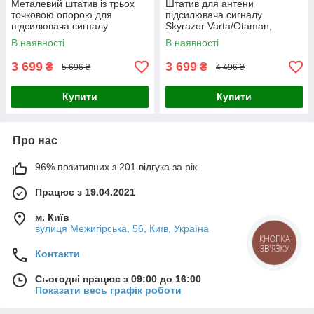
Металевий штатив із трьох
Штатив для антени
точковою опорою для
підсилювача сигналу
підсилювача сигналу
Skyrazor Varta/Otaman,
Alientech
довжина 2.6м, до 6.5 кг
В наявності
В наявності
3 699
3 699
₴
₴
5 696 ₴
4 496 ₴
Купити
Купити
Про нас
96% позитивних з 201 відгука за рік
Працює з 19.04.2021
м. Київ
вулиця Межигірська, 56, Київ, Україна
КНОПКА
ЗВ'ЯЗКУ
Контакти
Сьогодні працює з 09:00 до 16:00
Показати весь графік роботи