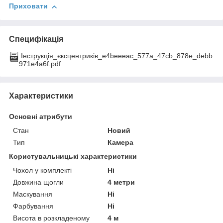
Приховати
Специфікація
Інструкція_єксцентриків_e4beeeac_577a_47cb_878e_debb
971e4a6f.pdf
Характеристики
Основні атрибути
Стан
Новий
Тип
Камера
Користувальницькі характеристики
Чохол у комплекті
Ні
Довжина щогли
4 метри
Маскування
Ні
Фарбування
Ні
Висота в розкладеному
4 м