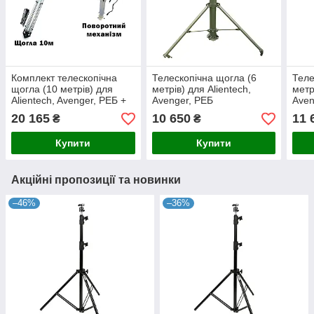
Комплект телескопічна
Телескопічна щогла (6
Теле
щогла (10 метрів) для
метрів) для Alientech,
метр
Alientech, Avenger, РЕБ +
Avenger, РЕБ
Aven
Поворотний механізм
20 165
10 650
11 
₴
₴
Купити
Купити
Акційні пропозиції та новинки
–46%
–36%