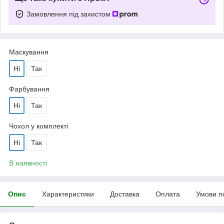
Замовлення під захистом
Маскування
Ні
Так
Фарбування
Ні
Так
Чохол у комплекті
Ні
Так
В наявності
Опис
Характеристики
Доставка
Оплата
Умови п