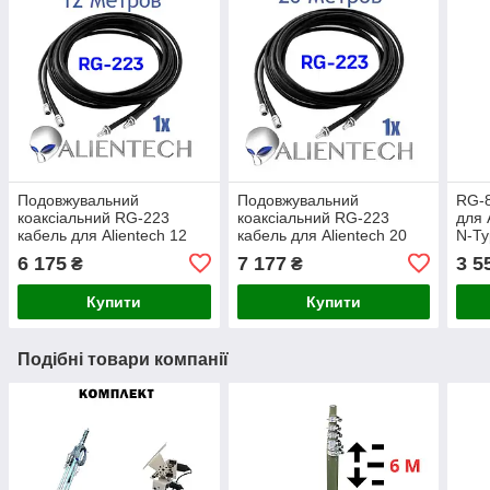
Подовжувальний
Подовжувальний
RG-8
коаксіальний RG-223
коаксіальний RG-223
для 
кабель для Alientech 12
кабель для Alientech 20
N-Ty
метров (1 дріт)
метрів (1 дріти)
6 175
7 177
3 5
₴
₴
PROQMA8000QMA/RG223
PROQMA8000QMA/RG223
Купити
Купити
Подібні товари компанії