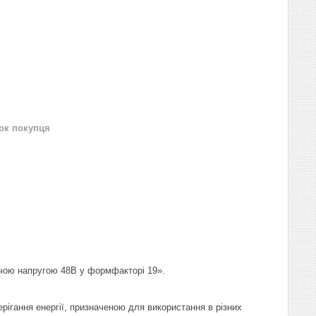
нок покупця
очою напругою 48В у формфакторі 19».
ігання енергії, призначеною для використання в різних