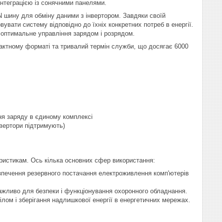
нтеграцією із сонячними панелями.
N шину для обміну даними з інвертором. Завдяки своїй
вати систему відповідно до їхніх конкретних потреб в енергії.
оптимальне управління зарядом і розрядом.
пактному форматі та тривалий термін служби, що досягає 6000
ня заряду в єдиному комплексі
нвертори підтримують)
ристикам. Ось кілька основних сфер використання:
зпечення резервного постачання електроживлення комп'ютерів
ажливо для безпеки і функціонування охоронного обладнання.
ілом і зберігання надлишкової енергії в енергетичних мережах.