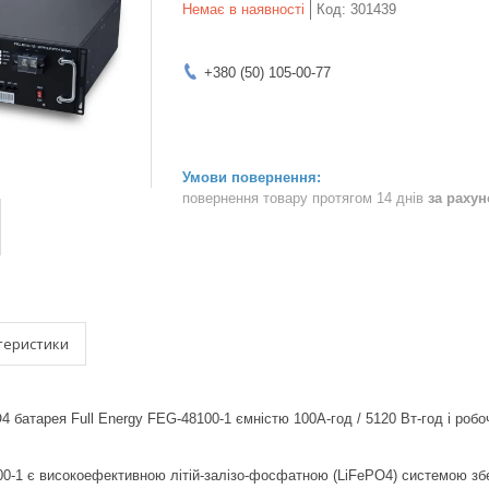
Немає в наявності
Код:
301439
+380 (50) 105-00-77
повернення товару протягом 14 днів
за раху
теристики
 батарея Full Energy FEG-48100-1 ємністю 100А-год / 5120 Вт-год і роб
-1 є високоефективною літій-залізо-фосфатною (LiFePO4) системою збер