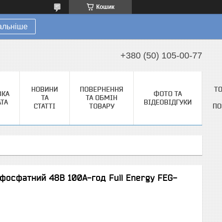
Кошик
альніше
+380 (50) 105-00-77
НОВИНИ
ПОВЕРНЕННЯ
Т
ВКА
ФОТО ТА
ТА
ТА ОБМІН
АТА
ВІДЕОВІДГУКИ
СТАТТІ
ТОВАРУ
ПО
 фосфатний 48В 100А-год Full Energy FEG-