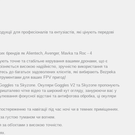
одукції для професіоналів та ентузіастів, які цінують передові
х брендів як Alientech, Avenger, Mavka та Roc - 4
ечують точне та стабільне керування вашими дронами, що є
різняється високою надійністю, зручністю використання та
тесь до багатьох задоволених клієнтів, які вибирають Bezpeka
інструментами для ваших FPV пригод!
 Goggles та Skyzone. Окуляри Goggles V2 та Skyzone пропонують
ришталево чітке відео та широкий кут огляду, занурюючи вас у
улювання фокусної відстані та антифогова обробка, ці окуляри
остереженню та навігації під час ночі чи в темних приміщеннях.
 за густою туманом чи вогнем.
 за об'єктами з високою точністю.
ях.