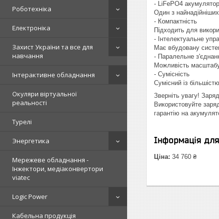
- LiFePO4 акумулято
Роботехніка
Один з найнадійніших
- Компактність
Електроніка
Підходить для викор
- Інтелектуальне упр
Захист України та все для
Має вбудовану систем
навчання
- Паралельне з'єднан
Можливість масштабув
- Сумісність
Інтерактивне обладнання
Сумісний із більшістю
Окуляри віртуальної
Зверніть увагу! Заря
реальності
Використовуйте заряд
гарантію на акумулят
Турелі
Інформація дл
Энергетика
Ціна:
34 760 ₴
Мережеве обладнання -
Інжектори, медіаконвертори
viatec
Logic Power
Кабельна продукція