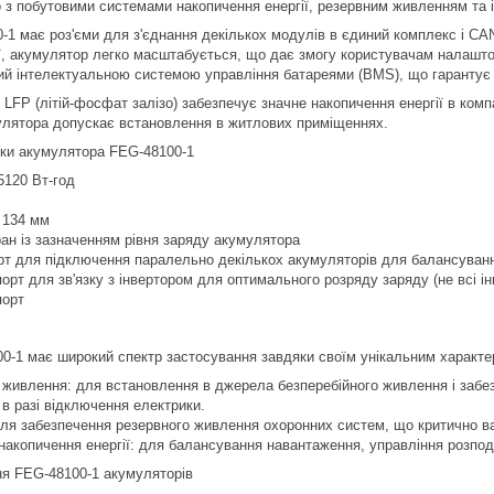
 з побутовими системами накопичення енергії, резервним живленням та і
0-1 має роз'єми для з'єднання декількох модулів в єдиний комплекс і CA
ї, акумулятор легко масштабується, що дає змогу користувачам налаштову
й інтелектуальною системою управління батареями (BMS), що гарантує 
 LFP (літій-фосфат залізо) забезпечує значне накопичення енергії в ком
улятора допускає встановлення в житлових приміщеннях.
ики акумулятора FEG-48100-1
 5120 Вт-год
x 134 мм
ан із зазначенням рівня заряду акумулятора
рт для підключення паралельно декількох акумуляторів для балансуван
орт для зв'язку з інвертором для оптимального розряду заряду (не всі і
порт
-1 має широкий спектр застосування завдяки своїм унікальним характе
 живлення: для встановлення в джерела безперебійного живлення і забе
 в разі відключення електрики.
для забезпечення резервного живлення охоронних систем, що критично в
/накопичення енергії: для балансування навантаження, управління розпод
ня FEG-48100-1 акумуляторів