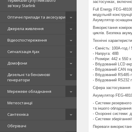
Термінали супутникового
застосунках, включно
зв'язку Starlink
Full Energy FEG-4810
модульній конструкці
Оптичні прилади та аксесуари
Акумулятор оснащени
Використання комірок
Джерела живлення
циклів. Безпека акум
Відеоспостереження
Технічні характерист
- Ємність: 100А-год /
Сигналізація Ajax
- Напруга: 48В
- Розміри: 442 x 550 
Домофони
- Вбудований LCD екр
- Вбудований CAN по
Дизельні та бензинові
- Вбудований RS485 п
генератори
- Вбудований RS232 
Сфера застосування
Мережеве обладнання
Акумулятор FEG-48100
Метеостанції
- Системи резервного
та іншого обладнання
- Охоронні системи: 
Сантехніка
- Системи зберігання
Обігрівачі
Переваги використан