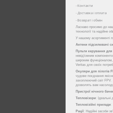
Контакти
Доставка і оплата
Возврат і обмін
Ласкаво просимо до наш
технології та надійне о
У нашому асортименті пр
Антени підсилювачі с
Пульти керування для
невід'ємним компоненто
широким функціоналом, щ
Veritas для своїх потре
Окуляри для пілотів 
чудове поєднання якісн
захоплюючий світ FPV. 
дозволять вам насолод
Пристрої нічного баче
Тепловізори
: Ідеальні
Тепловізійні прилади
:
Рації
: Надійні засоби зв