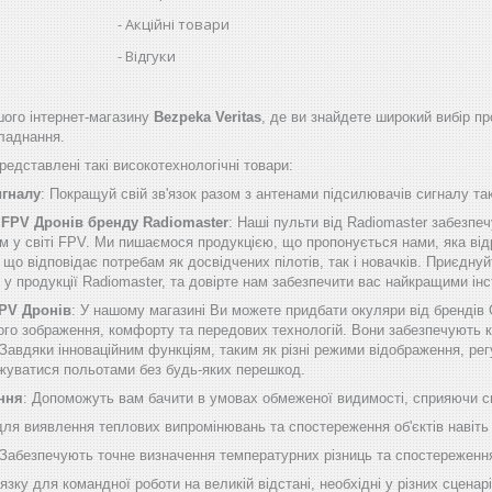
Акційні товари
Відгуки
ого інтернет-магазину
Bezpeka Veritas
, де ви знайдете широкий вибір пр
бладнання.
едставлені такі високотехнологічні товари:
игналу
: Покращуй свій зв'язок разом з антенами підсилювачів сигналу таки
 FPV Дронів бренду Radiomaster
: Наші пульти від Radiomaster забезп
м у світі FPV. Ми пишаємося продукцією, що пропонується нами, яка від
о відповідає потребам як досвідчених пілотів, так і новачків. Приєднуй
б у продукції Radiomaster, та довірте нам забезпечити вас найкращими 
FPV Дронів
: У нашому магазині Ви можете придбати окуляри від брендів
ого зображення, комфорту та передових технологій. Вони забезпечують к
Завдяки інноваційним функціям, таким як різні режими відображення, рег
жуватися польотами без будь-яких перешкод.
ння
: Допоможуть вам бачити в умовах обмеженої видимості, сприяючи сп
 для виявлення теплових випромінювань та спостереження об'єктів навіть
 Забезпечують точне визначення температурних різниць та спостереження
'язку для командної роботи на великій відстані, необхідні у різних сценарі