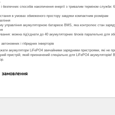
р
 і безпечних способів накопичення енергії з тривалим терміном служби: 
истання в умовах обмеженого простору завдяки компактним розмірам
авління
у управління акумуляторною батареєю BMS, яка контролює стан заряду,
ня
ання: можна під'єднати до 40 акумуляторних блоків паралельно для збі
 автономних і гібридних інверторів
джати акумулятори LiFePO4 звичайними зарядними пристроями, які не при
ний пристрій, який призначений спеціально для LiFePO4 акумуляторів!
ор.
я замовлення