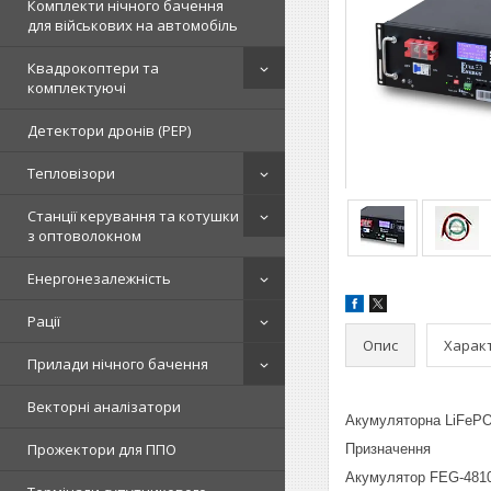
Комплекти нічного бачення
для військових на автомобіль
Квадрокоптери та
комплектуючі
Детектори дронів (РЕР)
Тепловізори
Станції керування та котушки
з оптоволокном
Енергонезалежність
Рації
Опис
Харак
Прилади нічного бачення
Векторні аналізатори
Акумуляторна LiFePO4
Прожектори для ППО
Призначення
Акумулятор FEG-48100