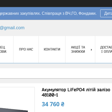
державних закупівлях. Співпраця з ВЧ,ГО, Фондами.
Дет
s@gmail.com
ЕЦ.
АКЦІЇ ТА
ДОСТА
ПРО НАС
КОНТАКТИ
ОВИ.
ЗНИЖКИ
І ОПЛ
Акумулятор LiFePO4 літій залізо
48100-1
34 760 ₴