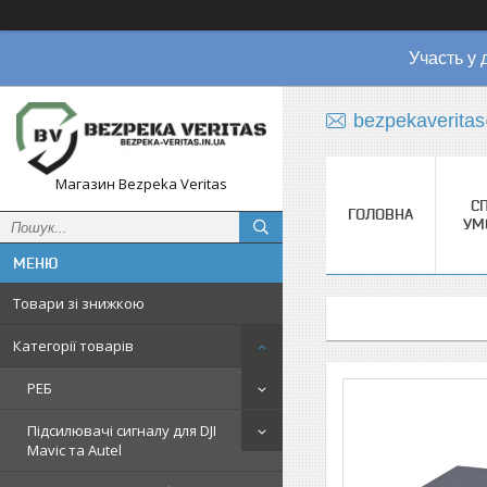
Участь у 
bezpekaverita
Магазин Bezpeka Veritas
СП
ГОЛОВНА
УМ
Товари зі знижкою
Категорії товарів
РЕБ
Підсилювачі сигналу для DJI
Mavic та Autel