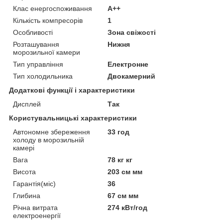
Клас енергоспоживання
A++
Кількість компресорів
1
Особливості
Зона свіжості
Розташування
Нижня
морозильної камери
Тип управління
Електронне
Тип холодильника
Двокамерний
Додаткові функції і характеристики
Дисплей
Так
Користувальницькі характеристики
Автономне збереження
33 год
холоду в морозильній
камері
Вага
78 кг кг
Висота
203 см мм
Гарантія(міс)
36
Глибина
67 см мм
Річна витрата
274 кВт/год
електроенергії