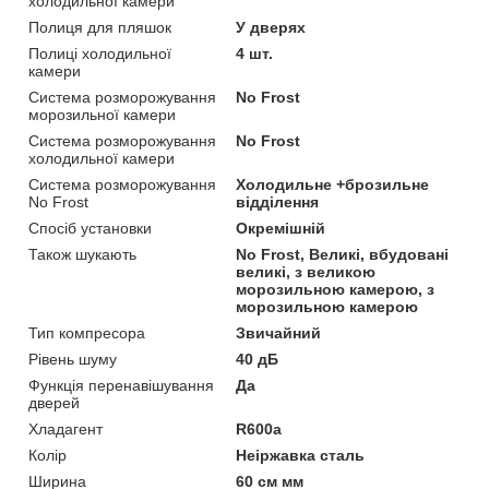
холодильної камери
Полиця для пляшок
У дверях
Полиці холодильної
4 шт.
камери
Система розморожування
No Frost
морозильної камери
Система розморожування
No Frost
холодильної камери
Система розморожування
Холодильне +брозильне
No Frost
відділення
Спосіб установки
Окремішній
Також шукають
No Frost, Великі, вбудовані
великі, з великою
морозильною камерою, з
морозильною камерою
Тип компресора
Звичайний
Рівень шуму
40 дБ
Функція перенавішування
Да
дверей
Хладагент
R600a
Колір
Неіржавка сталь
Ширина
60 см мм