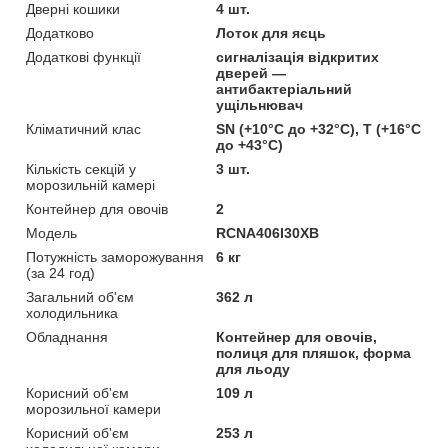
Дверні кошики
4 шт.
Додатково
Лоток для яєць
Додаткові функції
сигналізація відкритих
дверей —
антибактеріальний
ущільнювач
Кліматичний клас
SN (+10°C до +32°C), Т (+16°C
до +43°C)
Кількість секцій у
3 шт.
морозильній камері
Контейнер для овочів
2
Мoдель
RCNA406I30XB
Потужність заморожування
6 кг
(за 24 год)
Загальний об'єм
362 л
холодильника
Обладнання
Контейнер для овочів,
полиця для пляшок, форма
для льоду
Корисний об'єм
109 л
морозильної камери
Корисний об'єм
253 л