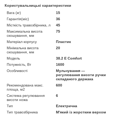
Користувальницькі характеристики
Вага (кг)
15
Гарантія(міс)
36
Місткість травозбірника, л
45
Максимальна висота
75
скошування, мм
Матеріал корпусу
Пластик
Мінімальна висота
20
скошування, мм
Мoдель
38.2 E Comfort
Потужність, Вт
1600
Особливості
Мульчування —
регулювання висоти ручки
складаного держака
Рекомендована макс.
600
площа, м2
Система регулювання
6
висоти ножа
Тип
Електрична
Тип травозбірника
М'який із жорстким верхом