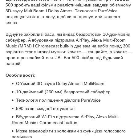
500 зробить ваші фільми реалістичнішими завдяки об'ємному
3D-звуку MultiBeam і Dolby Atmos. Технологія PureVoice
покращує чіткість голосу, щоб ви не пропустили жодного
слова.
Відчуйте захопливі баси, які видає бездротовий 10-дюймовий
сабвуфер. А вбудована підтримка AirPlay, Alexa Multi-Room
Music (MRM) і Chromecast built-in дає вам на вибір понад 300
варіантів стримінгової музики: хочете — танцюйте, а хочете —
просто розслабляйтеся. JBL Bar 500 підійде під будь-який
настрій!
Особливості
:
Об'ємний 3D-звук з Dolby Atmos і MultiBeam
10-дюймовий (260 мм) бездротовий сабвуфер
Технологія поліпшення діалогів PureVoice
590 ватів вихідної потужності
Вбудований Wi-Fi з підтримкою AirPlay, Alexa Multi-
Room Music і Chromecast built-in
Може взаємодіяти з колонками з функцією голосового
помічника