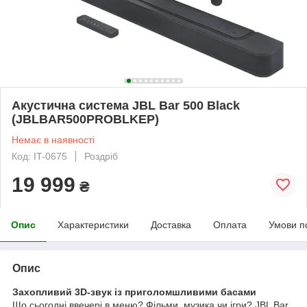
Акустична система JBL Bar 500 Black
(JBLBAR500PROBLKEP)
Немає в наявності
Код: IT-0675
Роздріб
19 999
₴
Опис
Характеристики
Доставка
Оплата
Умови п
Опис
Захопливий 3D-звук із приголомшливими басами
Що сьогодні ввечері в меню? Фільми, музика чи ігри? JBL Bar