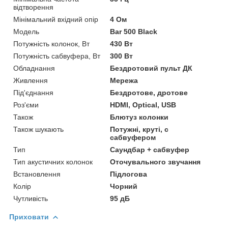
відтворення
Мінімальний вхідний опір
4 Ом
Мoдель
Bar 500 Black
Потужність колонок, Вт
430 Вт
Потужність сабвуфера, Вт
300 Вт
Обладнання
Бездротовий пульт ДК
Живлення
Мережа
Під'єднання
Бездротове, дротове
Роз'єми
HDMI, Optical, USB
Також
Блютуз колонки
Також шукають
Потужні, круті, с
сабвуфером
Тип
Саундбар + сабвуфер
Тип акустичних колонок
Оточувального звучання
Встановлення
Підлогова
Колір
Чорний
Чутливість
95 дБ
Приховати