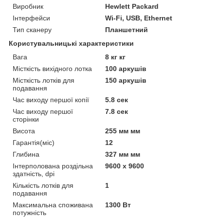
Виробник
Hewlett Packard
Інтерфейси
Wi-Fi, USB, Ethernet
Тип сканеру
Планшетний
Користувальницькі характеристики
Вага
8 кг кг
Місткість вихідного лотка
100 аркушів
Місткість лотків для
150 аркушів
подавання
Час виходу першої копії
5.8 сек
Час виходу першої
7.8 сек
сторінки
Висота
255 мм мм
Гарантія(міс)
12
Глибина
327 мм мм
Інтерполована роздільна
9600 x 9600
здатність, dpi
Кількість лотків для
1
подавання
Максимальна споживана
1300 Вт
потужність