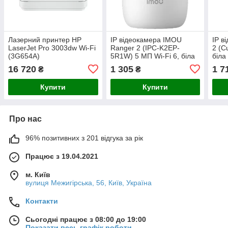
Лазерний принтер HP
IP відеокамера IMOU
IP в
LaserJet Pro 3003dw Wi-Fi
Ranger 2 (IPC-K2EP-
2 (C
(3G654A)
5R1W) 5 МП Wi-Fi 6, біла
біла
16 720
1 305
1 7
₴
₴
Купити
Купити
Про нас
96% позитивних з 201 відгука за рік
Працює з 19.04.2021
м. Київ
вулиця Межигірська, 56, Київ, Україна
Контакти
Сьогодні працює з 08:00 до 19:00
Показати весь графік роботи