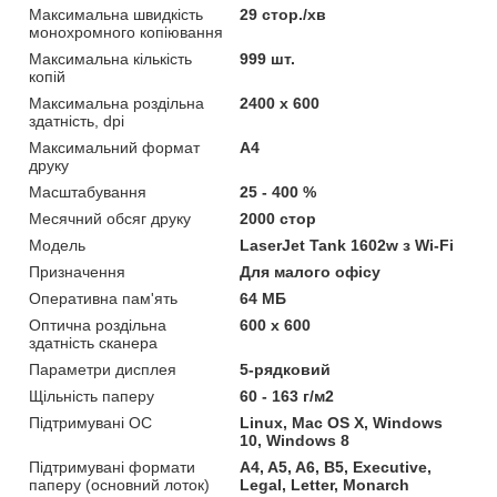
Максимальна швидкість
29 стор./хв
монохромного копіювання
Максимальна кількість
999 шт.
копій
Максимальна роздільна
2400 х 600
здатність, dpi
Максимальний формат
A4
друку
Масштабування
25 - 400 %
Месячний обсяг друку
2000 стор
Мoдель
LaserJet Tank 1602w з Wi-Fi
Призначення
Для малого офісу
Оперативна пам'ять
64 МБ
Оптична роздільна
600 х 600
здатність сканера
Параметри дисплея
5-рядковий
Щільність паперу
60 - 163 г/м2
Підтримувані ОС
Linux, Mac OS X, Windows
10, Windows 8
Підтримувані формати
A4, A5, A6, B5, Executive,
паперу (основний лоток)
Legal, Letter, Monarch