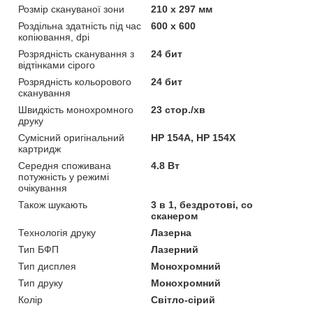
Розмір скануваної зони
210 x 297 мм
Роздільна здатність під час
600 x 600
копіювання, dpi
Розрядність сканування з
24 бит
відтінками сірого
Розрядність кольорового
24 бит
сканування
Швидкість монохромного
23 стор./хв
друку
Сумісний оригінальний
HP 154A, HP 154X
картридж
Середня споживана
4.8 Вт
потужність у режимі
очікування
Також шукають
3 в 1, бездротові, со
сканером
Технологія друку
Лазерна
Тип БФП
Лазерний
Тип дисплея
Монохромний
Тип друку
Монохромний
Колір
Світло-сірий