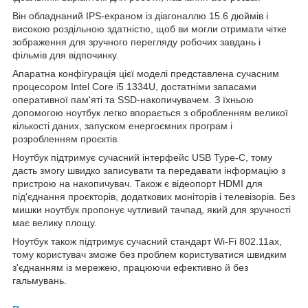
Він обладнаний IPS-екраном із діагоналлю 15.6 дюймів і
високою роздільною здатністю, щоб ви могли отримати чітке
зображення для зручного перегляду робочих завдань і
фільмів для відпочинку.
Апаратна конфігурація цієї моделі представлена сучасним
процесором Intel Core i5 1334U, достатніми запасами
оперативної пам'яті та SSD-накопичувачем. З їхньою
допомогою ноутбук легко впорається з обробленням великої
кількості даних, запуском енергоємних програм і
розробленням проєктів.
Ноутбук підтримує сучасний інтерфейс USB Type-C, тому
дасть змогу швидко записувати та передавати інформацію з
пристрою на накопичувач. Також є відеопорт HDMI для
під'єднання проєкторів, додаткових моніторів і телевізорів. Без
мишки ноутбук пропонує чутливий тачпад, який для зручності
має велику площу.
Ноутбук також підтримує сучасний стандарт Wi-Fi 802.11ax,
тому користувач зможе без проблем користуватися швидким
з'єднанням із мережею, працюючи ефективно й без
гальмувань.