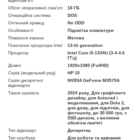
відеопам'яті
Обсяг оперативної пам'яті
16 ГБ
Операційна система
DOS
Оптичний привод
No ODD
Особливості
Підсвітка клавіатури
Поверхня екрана
Матова
Покоління процесора Intel
13-th generation
Процесор
Intel Core i5-1334U (3.4-4.6
ГГц)
Дозвіл
1920х1080 (FullHD)
Серія (модельний ряд)
HP 15
Серія дискретної
NVIDIA GeForce MX570A
відеокарти
Також шукають
2024 року, Для графічного
дизайну, для Autocad і
моделювання, для Dota 2,
для дому, для підлітків, для
фотошопу, до 30 000 грн, з
SSD-диском, з великим
обсягом пам'яті
Тип відеокарт
Дискретна
Тип ноутбука
Для роботи та навчання