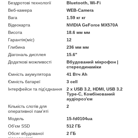
Бездротові технології
Bluetooth, Wi-Fi
Веб-камера
WEB-Camera
Вага
1.59 кг кг
Відеокарта
NVIDIA GeForce MX570A
Висота
18.6 мм мм
Гарантія(міс)
12
Глибина
236 мм мм
Діагональ дисплея
15.6"
Додаткові можливості
Вбудований мікрофон |
стереодинаміки
Ємність акумулятора
41 Втч Ah
Ємність батареї
3 cell
Інтерфейси та під'єднання
2 х USB 3.2, HDMI, USB 3.2
Type-C, Комбінований
аудіороз'єм
Кількість слотів для
2
оперативної пам'яті
Мoдель
15-fd0104ua
Об'єм SSD
512 ГБ
Обсяг вбудованої
2 ГБ