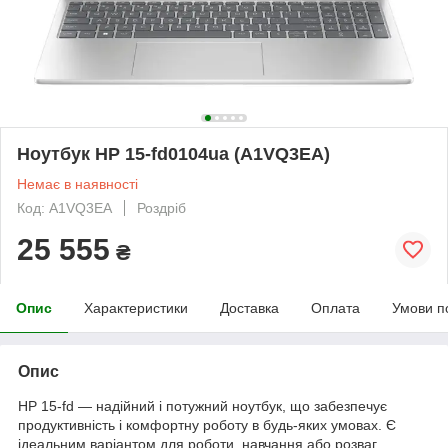
Ноутбук HP 15-fd0104ua (A1VQ3EA)
Немає в наявності
Код: A1VQ3EA
Роздріб
25 555
₴
Опис
Характеристики
Доставка
Оплата
Умови п
Опис
HP 15-fd — надійний і потужний ноутбук, що забезпечує
продуктивність і комфортну роботу в будь-яких умовах. Є
ідеальним варіантом для роботи, навчання або розваг.