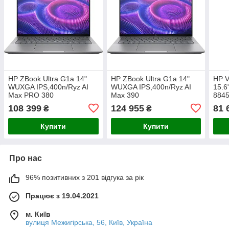
HP ZBook Ultra G1a 14"
HP ZBook Ultra G1a 14"
HP V
WUXGA IPS,400n/Ryz AI
WUXGA IPS,400n/Ryz AI
15.6
Max PRO 380
Max 390
884
(4.9)/16Gb/SSD1Tb/Radeon/FPS/
(5.0)/32Gb/SSD1Tb/Radeon/FPS/
(5.1
108 399
124 955
81 
₴
₴
Підсв/DOS
Підсв/DOS
RTX 
Купити
Купити
Про нас
96% позитивних з 201 відгука за рік
Працює з 19.04.2021
м. Київ
вулиця Межигірська, 56, Київ, Україна