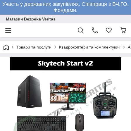
Участь у державних закупівлях. Співпраця з ВЧ,ГО,
Фондами.
Магазин Bezpeka Veritas
Товари та послуги
Квадрокоптери та комплектуючі
А