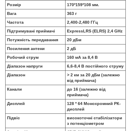
Розмір
170*159*108 мм.
Вага
363 г
Частота
2,400-2,480 ГГц
Підтримувані приймачі
ExpressLRS (ELRS) 2,4 GHz
Потужність передавання
20 дБм
Посилення антени
2 дБ
Робочий струм
160 мА за 8,4 В
Діапазон напруги
6,6-8,4 В постійного струму
Діапазон
> 2 км за 20 дБм (залежно
від приймача)
Канали
до 16 (залежно від
приймача)
Дисплей
128 * 64 Монохромний РК-
дисплей
Підвіс
високоточні стабілізатори
з потенціометром