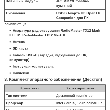
Зовнішній модуль
JR/FrSKY/Crossfire-
сумісний
Оновлення
USB/SD-карта ПЗ OpenTX
Companion для ПК
Комплектація
Апаратура радіокерування RadioMaster TX12 Mark
II ELRS RadioMaster TX12 Mark II
Антена
SD-карта
Кабель USB-C (зарядка, під'єднання до ПК,
симулятор)
Інструкція користувача
Наклейки
3. Комплект апаратного забезпечення (Десктоп)
Компонент
Характеристика
Тип системи
Десктопний комп’ютер
Процесор
Intel Core i5, 12-го покоління