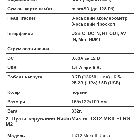
Сумісні карти пам'яті
microSD (до 128 Гб)
Head Tracker
3-осьовий акселерометр,
3-осьовий гіроскоп
Інтерфейси
USB-C, DC IN, HT OUT, AV
IN, Mini HDMI
Струм споживання
DC
0.63А за 12 В
USB
1.5 А при 5 В.
Робоча напруга
3.7В (18650 LiIon) / 6.5-
25.2В (LiPo) / 5В (USB)
Колір
чорний
Розміри
165х122х100 мм
Вага
332г.
2. Пульт керування RadioMaster TX12 MKII ELRS
M2
Модель
TX12 Mark II Radio