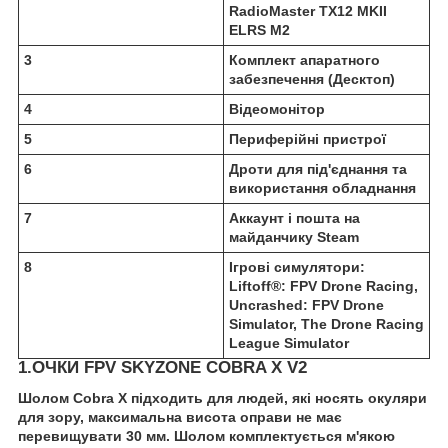
RadioMaster TX12 MKII
ELRS M2
3
Комплект апаратного
забезпечення (Десктоп)
4
Відеомонітор
5
Периферійні пристрої
6
Дроти для під'єднання та
використання обладнання
7
Аккаунт і пошта на
майданчику Steam
8
Ігрові симулятори:
Liftoff®: FPV Drone Racing,
Uncrashed: FPV Drone
Simulator, The Drone Racing
League Simulator
1.ОЧКИ FPV SKYZONE COBRA X V2
Шолом Cobra X підходить для людей, які носять окуляри
для зору, максимальна висота оправи не має
перевищувати 30 мм. Шолом комплектується м'якою