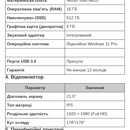
Материнська плата
Чіпсет Intel H610
Оперативна пам’ять (RAM)
16 ГБ
Накопичувач (SSD)
512 ГБ
Графічна карта (дискретна)
4 ГБ
Звуковий адаптер
Інтегрований
Операційна система
Ліцензійна Windows 11 Pro
Порти USB 3.0
Присутні
Гарантія
Не менше 12 місяців
4. Відеомонітор
Параметр
Значення
Діагональ екрану
21.5"
Тип матриці
IPS
Роздільна здатність
1920 × 1080 (Full HD)
Кут огляду
178°/178°
5. Периферійні пристрої