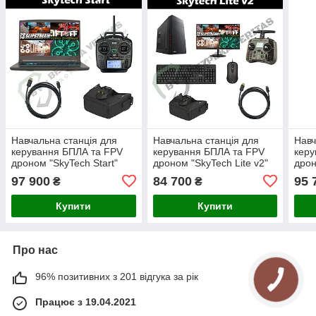
Навчальна станція для
Навчальна станція для
Навч
керування БПЛА та FPV
керування БПЛА та FPV
керу
дроном "SkyTech Start"
дроном "SkyTech Lite v2"
дрон
97 900
84 700
95 
₴
₴
Купити
Купити
Про нас
96% позитивних з 201 відгука за рік
Працює з 19.04.2021