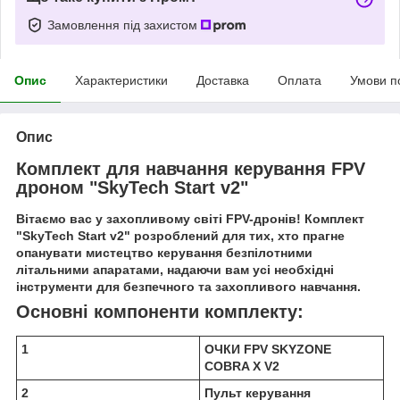
Замовлення під захистом
Опис
Характеристики
Доставка
Оплата
Умови п
Опис
Комплект для навчання керування FPV
дроном "SkyTech Start v2"
Вітаємо вас у захопливому світі FPV-дронів! Комплект
"SkyTech Start v2" розроблений для тих, хто прагне
опанувати мистецтво керування безпілотними
літальними апаратами, надаючи вам усі необхідні
інструменти для безпечного та захопливого навчання.
Основні компоненти комплекту:
1
ОЧКИ FPV SKYZONE
COBRA X V2
2
Пульт керування