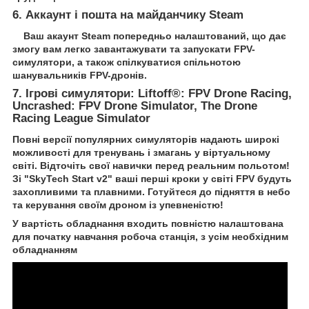
6. Аккаунт і пошта на майданчику Steam
Ваш акаунт Steam попередньо налаштований, що дає
змогу вам легко завантажувати та запускати FPV-
симулятори, а також спілкуватися спільнотою
шанувальників FPV-дронів.
7. Ігрові симулятори: Liftoff®: FPV Drone Racing,
Uncrashed: FPV Drone Simulator, The Drone
Racing League Simulator
Повні версії популярних симуляторів надають широкі
можливості для тренувань і змагань у віртуальному
світі. Відточіть свої навички перед реальним польотом!
Зі "SkyTech Start v2" ваші перші кроки у світі FPV будуть
захопливими та плавними. Готуйтеся до підняття в небо
та керування своїм дроном із упевненістю!
У вартість обладнання входить повністю налаштована
для початку навчання робоча станція, з усім необхідним
обладнанням