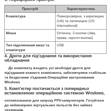
Пристрій
Характеристика
Клавіатура
Повнорозмірна, з кирилицею
(UA) та латиницею (US
International)
Миша
Оптична, 3 кнопки (ліва,
права, скролл-кнопка)
Тип підключення миші та
USB
клавіатури
4. Дроти для під'єднання та використання
обладнання
До комплекту входять усі необхідні дроти для
під'єднання кожного компонента, забезпечуючи стабільне
та бездоганне з'єднання.Операційне настроювання
Windows
5. Комп'ютер постачається з попередньо
встановленою операційною системою Windows,
оптимізованою для запуску FPV-симуляторів. Готуйтеся
до неймовірних віртуальних польотів без зайвих
труднощів.