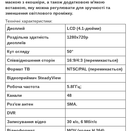
маскою з екошкіри, а також додатковою м'якою
вставкою, яку можна регулювати для зручності та
зменшення світлового проміжку.
Технічні характеристики:
Дисплей
LCD (4.1-дюйми)
Роздільна здатність
1280х720p
дисплеїв
Кут огляду
50°
Співвідношення сторін
16:9/4:3 (перемикається)
Формат ТВ
NTSC/PAL (перемикається)
Відеоприймач SteadyView
Робоча частота
5.8ГГц;
Канали
48
Роз'єм антен
SMA.
DVR
Записування відео
30 к/c, 6 Мбіт/с
Відеоформат
MOV (кодек H.264).