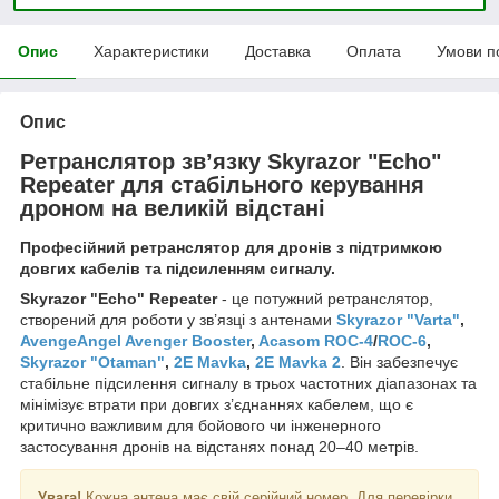
Опис
Характеристики
Доставка
Оплата
Умови п
Опис
Ретранслятор звʼязку Skyrazor "Echo"
Repeater для стабільного керування
дроном на великій відстані
Професійний ретранслятор для дронів з підтримкою
довгих кабелів та підсиленням сигналу.
Skyrazor "Echo
" Repeater
- це потужний ретранслятор,
створений для роботи у зв’язці з антенами
Skyrazor "Varta"
,
AvengeAngel Avenger Booster
,
Acasom ROC-4
/
ROC-6
,
Skyrazor "Otaman"
,
2E Mavka
,
2E Mavka 2
. Він забезпечує
стабільне підсилення сигналу в трьох частотних діапазонах та
мінімізує втрати при довгих з’єднаннях кабелем, що є
критично важливим для бойового чи інженерного
застосування дронів на відстанях понад 20–40 метрів.
Увага!
Кожна антена має свій серійний номер. Для перевірки