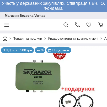
Участь у державних закупівлях. Співпраця з ВЧ,ГО,
Фондами.
Магазин Bezpeka Veritas
Товари та послуги
Квадрокоптери та комплектуючі
А
З ПДВ - 75 588 грн
–7%
Подарунок