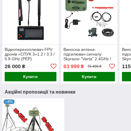
Відеоперехоплювач FPV
Виносна антена-
Вино
дронів «СПУК 3»1.2 / 3.3 /
підсилювач сигналу
підс
5.8 GHz (РЕР)
Skyrazor "Varta" 2.4GHz /
Skyr
5.2 GHz / 5.8 GHz + муляж
(Ота
26 000
63 999
115
₴
₴
75 499 ₴
антени Avenger Booster
GHz 
Купити
Купити
Акційні пропозиції та новинки
–4%