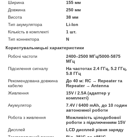
Ширина
155 мм
Довжина
250 мм
Висота
38 мм
Тип акумулятора
Li-Ion
Кількість в комплекті
1 шт.
Тип коннектора
N
Користувальницькі характеристики
Робочі частоти
2400–2500 МГц/5000-5875
МГц
Підсилення сигналу
На частотах 2.4 ГГц, 5.2 ГГц,
5.8 ГГц
Рекомендована довжина
До 40 м: RC → Repeater та
кабелю
Repeater → Antenna
Живлення
15V / 2.5A (адаптер у
комплекті)
Акумулятор
7.4V / 6400 mAh, до 10 годин
автономної роботи
Робота з живлення
Можливість цілодобової
роботи з підключенням 15V
Дисплей
LCD дисплей рівня заряду
Температурний режим
Від -35°C до +85°C