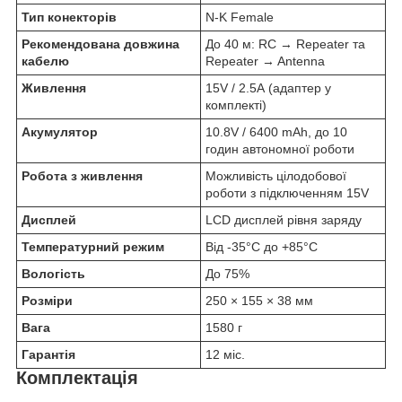
Тип конекторів
N-K Female
Рекомендована довжина
До 40 м: RC → Repeater та
кабелю
Repeater → Antenna
Живлення
15V / 2.5A (адаптер у
комплекті)
Акумулятор
10.8V / 6400 mAh, до 10
годин автономної роботи
Робота з живлення
Можливість цілодобової
роботи з підключенням 15V
Дисплей
LCD дисплей рівня заряду
Температурний режим
Від -35°C до +85°C
Вологість
До 75%
Розміри
250 × 155 × 38 мм
Вага
1580 г
Гарантія
12 міс.
Комплектація