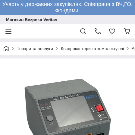
Участь у державних закупівлях. Співпраця з ВЧ,ГО,
Фондами.
Магазин Bezpeka Veritas
Товари та послуги
Квадрокоптери та комплектуючі
А