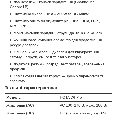
Два незалежні канали заряджання (Channel A /
Channel B)
Підтримка живлення:
AC 200W
та
DC 650W
Підтримувані типи акумуляторів:
LiPo, LiHV, LiFe,
NiMH, PB
Максимальний зарядний струм:
до 15 A
(на канал)
Функція балансування елементів для продовження
ресурсу батарей
Кільцевий кольоровий дисплей для відображення
струму, напруги, ємності та стану батареї
Додаткові режими: розряд, тест батареї, збереження
профілів
Компактний і легкий корпус — зручно переносити та
зберігати
Технічні характеристики
Модель
HOTA D6 Pro
Живлення (AC)
AC 100–240 В, макс. 200 Вт
Живлення (DC)
DC (балансний вхід) до 650