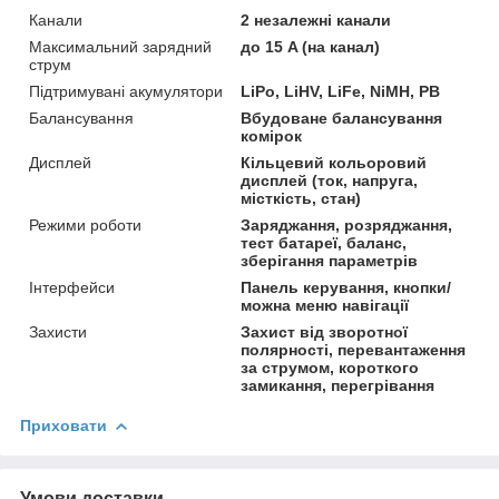
Канали
2 незалежні канали
Максимальний зарядний
до 15 A (на канал)
струм
Підтримувані акумулятори
LiPo, LiHV, LiFe, NiMH, PB
Балансування
Вбудоване балансування
комірок
Дисплей
Кільцевий кольоровий
дисплей (ток, напруга,
місткість, стан)
Режими роботи
Заряджання, розряджання,
тест батареї, баланс,
зберігання параметрів
Інтерфейси
Панель керування, кнопки/
можна меню навігації
Захисти
Захист від зворотної
полярності, перевантаження
за струмом, короткого
замикання, перегрівання
Приховати
Умови доставки