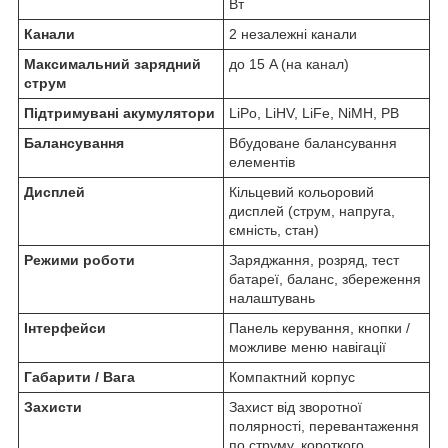
Вт
Канали
2 незалежні канали
Максимальний зарядний
до 15 A (на канал)
струм
Підтримувані акумулятори
LiPo, LiHV, LiFe, NiMH, PB
Балансування
Вбудоване балансування
елементів
Дисплей
Кільцевий кольоровий
дисплей (струм, напруга,
ємність, стан)
Режими роботи
Заряджання, розряд, тест
батареї, баланс, збереження
налаштувань
Інтерфейси
Панель керування, кнопки /
можливе меню навігації
Габарити / Вага
Компактний корпус
Захисти
Захист від зворотної
полярності, перевантаження
по струму, короткого