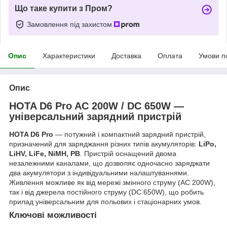
Що таке купити з Пром?
Замовлення під захистом
Опис
Характеристики
Доставка
Оплата
Умови п
Опис
HOTA D6 Pro AC 200W / DC 650W —
універсальний зарядний пристрій
HOTA D6 Pro
— потужний і компактний зарядний пристрій,
призначений для заряджання різних типів акумуляторів:
LiPo,
LiHV, LiFe, NiMH, PB
. Пристрій оснащений двома
незалежними каналами, що дозволяє одночасно заряджати
два акумулятори з індивідуальними налаштуваннями.
Живлення можливе як від мережі змінного струму (AC 200W),
так і від джерела постійного струму (DC 650W), що робить
прилад універсальним для польових і стаціонарних умов.
Ключові можливості