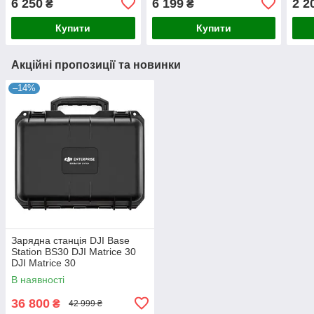
6 250
6 199
2 2
₴
₴
безп
акум
Купити
Купити
Акційні пропозиції та новинки
–14%
Зарядна станція DJI Base
Station BS30 DJI Matrice 30
DJI Matrice 30
В наявності
36 800
₴
42 999 ₴