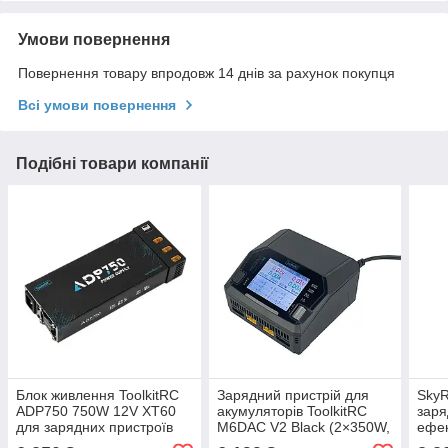
Умови повернення
Повернення товару впродовж 14 днів за рахунок покупця
Всі умови повернення
Подібні товари компанії
Блок живлення ToolkitRC
Зарядний пристрій для
SkyR
ADP750 750W 12V XT60
акумуляторів ToolkitRC
заря
для зарядних пристроїв
M6DAC V2 Black (2×350W,
ефе
БПЛА та RC
1–6S, AC/DC, USB-C)
пер