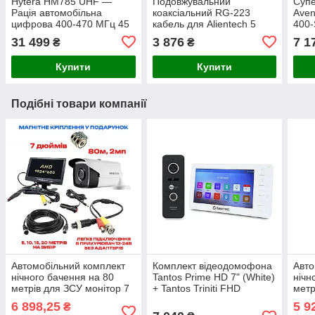
Hytera HM785 UHF —
Подовжувальний
Супе
Рація автомобільна
коаксіальний RG-223
Aven
цифрова 400-470 МГц 45
кабель для Alientech 5
400
Вт 1024 канали
метров (1 дріт)
кабе
31 499
3 876
7 1
₴
₴
PROQMA8000QMA/RG223
Купити
Купити
Подібні товари компанії
Автомобільний комплект
Комплект відеодомофона
Авто
нічного бачення на 80
Tantos Prime HD 7" (White)
нічн
метрів для ЗСУ монітор 7
+ Tantos Triniti FHD
метр
дюймів 1024x600 AHD
дюйм
6 898,25
5 9
₴