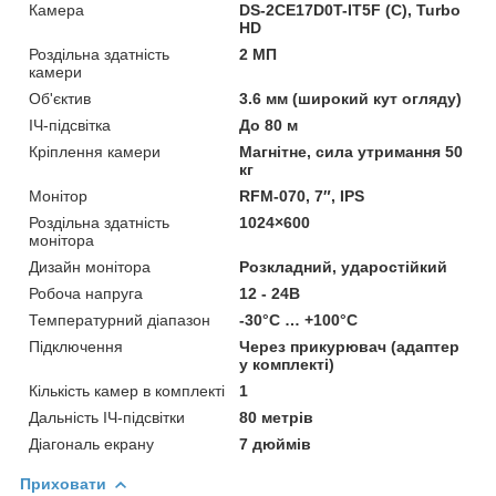
Камера
DS-2CE17D0T-IT5F (C), Turbo
HD
Роздільна здатність
2 МП
камери
Об'єктив
3.6 мм (широкий кут огляду)
ІЧ-підсвітка
До 80 м
Кріплення камери
Магнітне, сила утримання 50
кг
Монітор
RFM-070, 7″, IPS
Роздільна здатність
1024×600
монітора
Дизайн монітора
Розкладний, ударостійкий
Робоча напруга
12 - 24В
Температурний діапазон
-30°C … +100°C
Підключення
Через прикурювач (адаптер
у комплекті)
Кількість камер в комплекті
1
Дальність ІЧ-підсвітки
80 метрів
Діагональ екрану
7 дюймів
Приховати