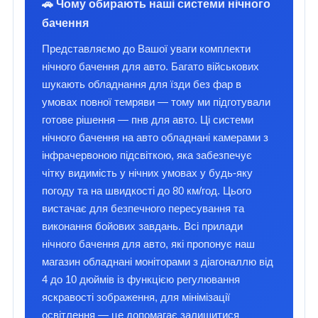
🚗 Чому обирають наші системи нічного
бачення
Представляємо до Вашої уваги комплекти
нічного бачення для авто. Багато військових
шукають обладнання для їзди без фар в
умовах повної темряви — тому ми підготували
готове рішення — пнв для авто. Ці системи
нічного бачення на авто обладнані камерами з
інфрачервоною підсвіткою, яка забезпечує
чітку видимість у нічних умовах у будь-яку
погоду та на швидкості до 80 км/год. Цього
вистачає для безпечного пересування та
виконання бойових завдань. Всі прилади
нічного бачення для авто, які пропонує наш
магазин обладнані моніторами з діагоналлю від
4 до 10 дюймів із функцією регулювання
яскравості зображення, для мінімізації
освітлення — це допомагає залишитися