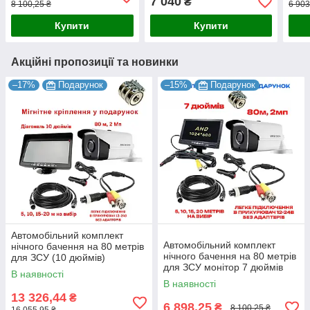
7 040
₴
8 100,25 ₴
6 903
Купити
Купити
Акційні пропозиції та новинки
–17%
Подарунок
–15%
Подарунок
Автомобільний комплект
Автомобільний комплект
нічного бачення на 80 метрів
нічного бачення на 80 метрів
для ЗСУ (10 дюймів)
для ЗСУ монітор 7 дюймів
В наявності
1024x600 AHD
В наявності
13 326,44
₴
6 898,25
₴
8 100,25 ₴