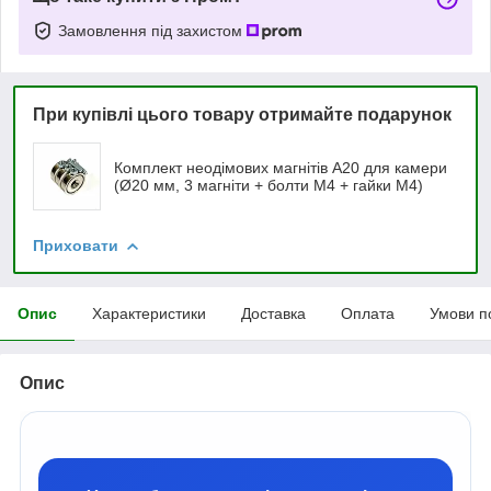
Замовлення під захистом
При купівлі цього товару отримайте подарунок
Комплект неодімових магнітів А20 для камери
(Ø20 мм, 3 магніти + болти М4 + гайки М4)
Приховати
Опис
Характеристики
Доставка
Оплата
Умови п
Опис