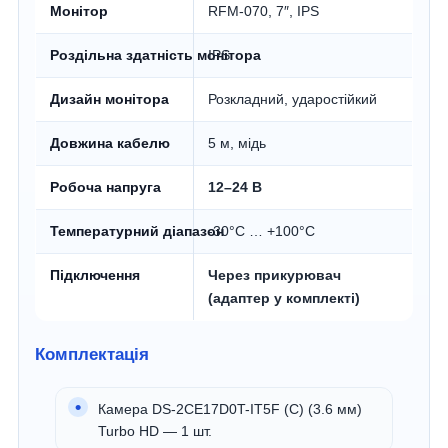
Монітор
RFM-070, 7″, IPS
Роздільна здатність монітора
IPS
Дизайн монітора
Розкладний, ударостійкий
Довжина кабелю
5 м, мідь
Робоча напруга
12–24 В
Температурний діапазон
-30°C … +100°C
Підключення
Через прикурювач
(адаптер у комплекті)
Комплектація
Камера DS-2CE17D0T-IT5F (C) (3.6 мм)
Turbo HD — 1 шт.