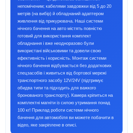
непоміченим; кабелями завдовжки від 5 до 20
метрів (на вибір) й обладнаний адаптером
живлення від прикурювача. Наші системи
нічного бачення на авто містять повністю
готовий для використання комплект
обладнання і вже неодноразово були
використані військовими та довели свою
ефективність і корисність. Монтаж системи
нічного бачення відбувається без додаткових
спецзасобів і живиться від бортової мережі
транспортного засобу 12V/24V (підтримує
обидва типи та підходить для важкого
бронованого транспорту). Камера кріпиться на
комплектні магніти із силою утримання понад
100 кг! Приклад роботи системи нічного
бачення для автомобіля ви можете побачити в
відео, яке закріплене в описі.