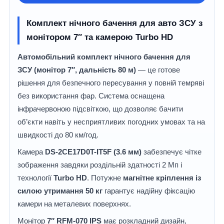
Комплект нічного бачення для авто ЗСУ з
монітором 7″ та камерою Turbo HD
Автомобільний комплект нічного бачення для
ЗСУ (монітор 7″, дальність 80 м)
— це готове
рішення для безпечного пересування у повній темряві
без використання фар. Система оснащена
інфрачервоною підсвіткою, що дозволяє бачити
об’єкти навіть у несприятливих погодних умовах та на
швидкості до 80 км/год.
Камера
DS-2CE17D0T-IT5F (3.6 мм)
забезпечує чітке
зображення завдяки роздільній здатності 2 Мп і
технології
Turbo HD
. Потужне
магнітне кріплення із
силою утримання 50 кг
гарантує надійну фіксацію
камери на металевих поверхнях.
Монітор
7″
RFM-070 IPS
має розкладний дизайн,