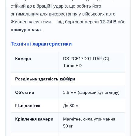
стійкий до вібрацій і ударів, що робить його
оптимальним для використання у військових авто.
Живлення системи — від бортової мережі
12–24 В
або
прикурювача
.
Технічні характеристики
Камера
DS-2CE17D0T-IT5F (C),
Turbo HD
Роздільна здатність камери
2 Мп
Об'єктив
3.6 мм (широкий кут огляду)
ІЧ-підсвітка
До 80 м
Кріплення камери
Магнітне, сила утримання
50 кг