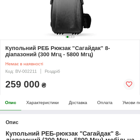
Купольний РЕБ Рюкзак "Сагайдак" 8-
діапазоний (300 Мгц - 5800 Мгц)
Немає в наявності
Код: BV-002211
Роздріб
259 000
₴
Опис
Характеристики
Доставка
Оплата
Умови п
Опис
Купольний РЕБ-рюкзак "Сагайдак" 8-
діапазоний (300 Мгц - 5800 Мгц) мобільна