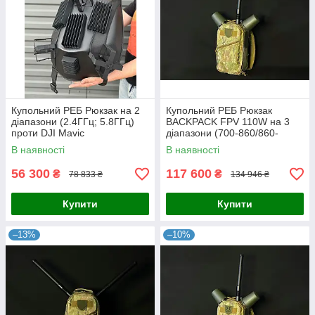
Купольний РЕБ Рюкзак на 2
Купольний РЕБ Рюкзак
діапазони (2.4ГГц; 5.8ГГц)
BACKPACK FPV 110W на 3
проти DJI Mavic
діапазони (700-860/860-
1020/2400 Мгц)
В наявності
В наявності
56 300
117 600
₴
₴
78 833 ₴
134 946 ₴
Купити
Купити
–13%
–10%