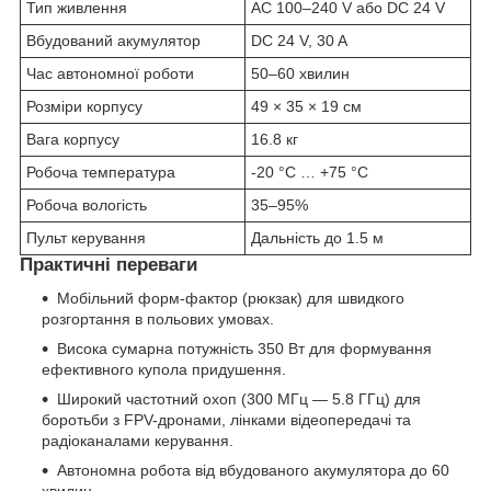
Тип живлення
AC 100–240 V або DC 24 V
Вбудований акумулятор
DC 24 V, 30 A
Час автономної роботи
50–60 хвилин
Розміри корпусу
49 × 35 × 19 см
Вага корпусу
16.8 кг
Робоча температура
-20 °C … +75 °C
Робоча вологість
35–95%
Пульт керування
Дальність до 1.5 м
Практичні переваги
Мобільний форм-фактор (рюкзак) для швидкого
розгортання в польових умовах.
Висока сумарна потужність 350 Вт для формування
ефективного купола придушення.
Широкий частотний охоп (300 МГц — 5.8 ГГц) для
боротьби з FPV-дронами, лінками відеопередачі та
радіоканалами керування.
Автономна робота від вбудованого акумулятора до 60
хвилин.