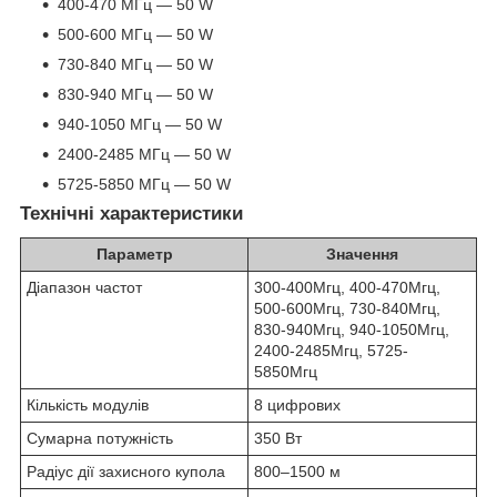
400-470 МГц — 50 W
500-600 МГц — 50 W
730-840 МГц — 50 W
830-940 МГц — 50 W
940-1050 МГц — 50 W
2400-2485 МГц — 50 W
5725-5850 МГц — 50 W
Технічні характеристики
Параметр
Значення
Діапазон частот
300-400Мгц, 400-470Мгц,
500-600Мгц, 730-840Мгц,
830-940Мгц, 940-1050Мгц,
2400-2485Мгц, 5725-
5850Мгц
Кількість модулів
8 цифрових
Сумарна потужність
350 Вт
Радіус дії захисного купола
800–1500 м