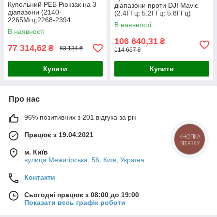
Купольний РЕБ Рюкзак на 3
діапазони проти DJI Mavic
діапазони (2140-
(2.4ГГц; 5.2ГГц; 5.8ГГц)
2265Мгц;2268-2394
В наявності
МГц;2540-2680 Мгц)
В наявності
106 640,31
₴
77 314,62
₴
83 134 ₴
114 667 ₴
Купити
Купити
Про нас
96% позитивних з 201 відгука за рік
Працює з 19.04.2021
КНОПКА
ЗВ'ЯЗКУ
м. Київ
вулиця Межигірська, 56, Київ, Україна
Контакти
Сьогодні працює з 08:00 до 19:00
Показати весь графік роботи