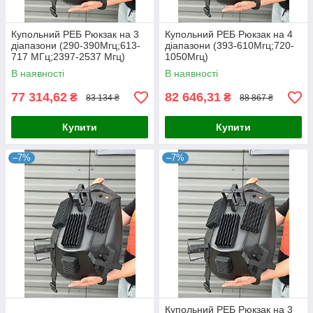
Купольний РЕБ Рюкзак на 3
Купольний РЕБ Рюкзак на 4
діапазони (290-390Мгц;613-
діапазони (393-610Мгц;720-
717 МГц;2397-2537 Мгц)
1050Мгц)
В наявності
В наявності
77 314,62
82 646,31
₴
₴
83 134 ₴
88 867 ₴
Купити
Купити
–7%
–7%
Купольний РЕБ Рюкзак на 3