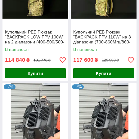
Купольний РЕБ Рюкзак
Купольний РЕБ Рюкзак
"BACKPACK LOW FPV 100W"
"BACKPACK FPV 110W" на 3
на 2 діапазони (400-500/500-
діапазони (700-860Мгц/860-
600 МГц)
1020Мгц/2400Мгц)
В наявності
В наявності
114 840
117 600
₴
₴
131 778 ₴
129 999 ₴
Купити
Купити
–7%
–7%