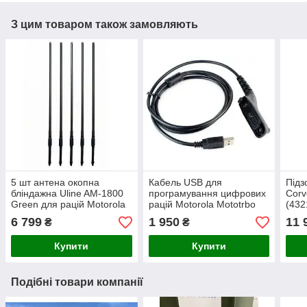
З цим товаром також замовляють
5 шт антена окопна
Кабель USB для
Підз
бліндажна Uline AM-1800
програмування цифрових
Corv
Green для рацій Motorola
рацій Motorola Mototrbo
(432
(5 метрів)
DP4400e / DP4600e /
6 799
1 950
11 
₴
₴
DP4800e
Купити
Купити
Подібні товари компанії