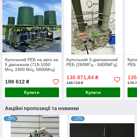
Купольний РЕБ на авто на
Купольний 3-діапазонний
Купо
5 діапазонів (719-1050
РЕБ (260МГц - 5800МГц)
РЕБ 
Мгц; 2400 Мгц; 5800Мгц)
130 871,84
135
₴
198 612
₴
148 718 ₴
178 7
Купити
Купити
Акційні пропозиції та новинки
–29%
–13%