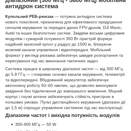
антидрон система
Купольний РЕБ-рюкзак
— потужна антидрон система
нового покоління, призначена для ефективного придушення
сигналів керування та передачі даних FPV-дронів, DJI Mavic,
Autel та інших безпілотних систем. Завдяки восьми цифровим
модулям і сумарній потужності 350 Вт пристрій формує
надійний захисний купол у радіусі до 1500 м, блокуючи
можливі канали управління і відеопередачі. Мобільний
формат у вигляді рюкзака забезпечує швидке розгортання та
пересування під час виконання тактичних задач.
Система працює в широкому діапазоні частот — від 300 МГц
до 5.8 ГГц — і покриває основні канали керування, телеметрії
та відеопередачі. Вбудований акумулятор забезпечує
автономну роботу 50–60 хвилин, що дозволяє виконувати
завдання без підключення до зовнішнього живлення. Міцний
корпус і гнучкі антени забезпечують стійкість пристрою в
польових умовах. Пульт дистанційного керування (діапазон дії
до 1,5 м) спрощує управління системою під час експлуатації.
Діапазони частот і вихідна потужність модулів
300-400 МГц — 50 W