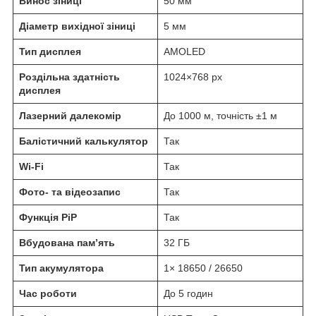
Винос зіниці
50 мм
Діаметр вихідної зіниці
5 мм
Тип дисплея
AMOLED
Роздільна здатність
1024×768 px
дисплея
Лазерний далекомір
До 1000 м, точність ±1 м
Балістичний калькулятор
Так
Wi-Fi
Так
Фото- та відеозапис
Так
Функція PiP
Так
Вбудована пам’ять
32 ГБ
Тип акумулятора
1× 18650 / 26650
Час роботи
До 5 годин