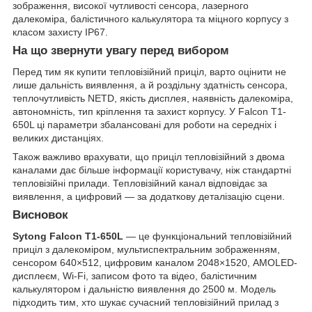
зображення, високої чутливості сенсора, лазерного
далекоміра, балістичного калькулятора та міцного корпусу з
класом захисту IP67.
На що звернути увагу перед вибором
Перед тим як купити тепловізійний приціл, варто оцінити не
лише дальність виявлення, а й роздільну здатність сенсора,
теплочутливість NETD, якість дисплея, наявність далекоміра,
автономність, тип кріплення та захист корпусу. У Falcon T1-
650L ці параметри збалансовані для роботи на середніх і
великих дистанціях.
Також важливо врахувати, що приціл тепловізійний з двома
каналами дає більше інформації користувачу, ніж стандартні
тепловізійні прилади. Тепловізійний канал відповідає за
виявлення, а цифровий — за додаткову деталізацію сцени.
Висновок
Sytong Falcon T1-650L
— це функціональний тепловізійний
приціл з далекоміром, мультиспектральним зображенням,
сенсором 640×512, цифровим каналом 2048×1520, AMOLED-
дисплеєм, Wi-Fi, записом фото та відео, балістичним
калькулятором і дальністю виявлення до 2500 м. Модель
підходить тим, хто шукає сучасний тепловізійний прилад з