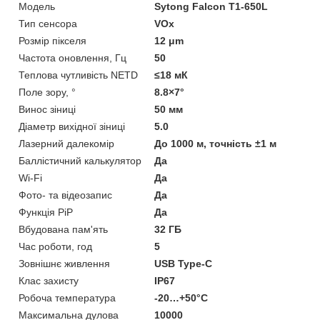
Модель
Sytong Falcon T1-650L
Тип сенсора
VOx
Розмір пікселя
12 μm
Частота оновлення, Гц
50
Теплова чутливість NETD
≤18 мК
Поле зору, °
8.8×7°
Винос зіниці
50 мм
Діаметр вихідної зіниці
5.0
Лазерний далекомір
До 1000 м, точність ±1 м
Баллістичний калькулятор
Да
Wi-Fi
Да
Фото- та відеозапис
Да
Функція PiP
Да
Вбудована пам'ять
32 ГБ
Час роботи, год
5
Зовнішнє живлення
USB Type-C
Клас захисту
IP67
Робоча температура
-20…+50°C
Максимальна дулова
10000