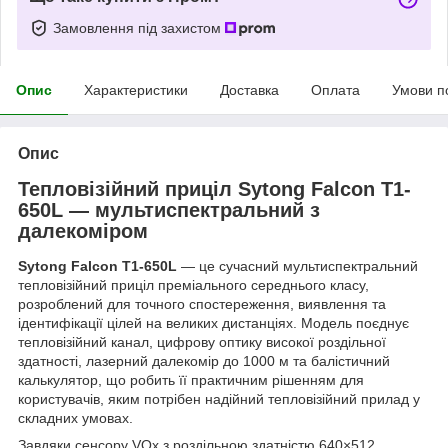
Замовлення під захистом
Опис
Характеристики
Доставка
Оплата
Умови п
Опис
Тепловізійний приціл Sytong Falcon T1-
650L — мультиспектральний з
далекоміром
Sytong Falcon T1-650L
— це сучасний мультиспектральний
тепловізійний приціл преміального середнього класу,
розроблений для точного спостереження, виявлення та
ідентифікації цілей на великих дистанціях. Модель поєднує
тепловізійний канал, цифрову оптику високої роздільної
здатності, лазерний далекомір до 1000 м та балістичний
калькулятор, що робить її практичним рішенням для
користувачів, яким потрібен надійний тепловізійний прилад у
складних умовах.
Завдяки сенсору VOx з роздільною здатністю 640×512