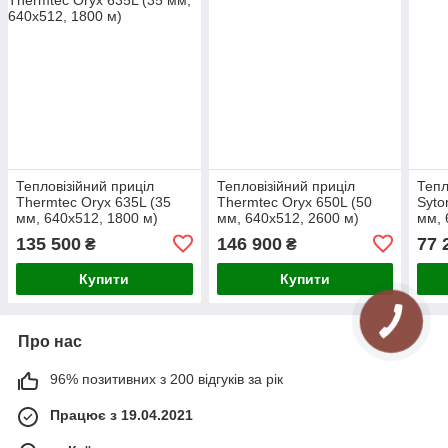
Тепловізійний приціл
Тепловізійний приціл
Тепл
Thermtec Oryx 635L (35
Thermtec Oryx 650L (50
Syto
мм, 640х512, 1800 м)
мм, 640х512, 2600 м)
мм, 
135 500
146 900
77 
₴
₴
Купити
Купити
Про нас
96% позитивних з 200 відгуків за рік
Працює з 19.04.2021