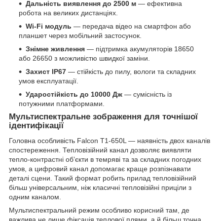
Дальність виявлення до 2500 м
— ефективна
робота на великих дистанціях.
Wi-Fi модуль
— передача відео на смартфон або
планшет через мобільний застосунок.
Знімне живлення
— підтримка акумуляторів 18650
або 26650 з можливістю швидкої заміни.
Захист IP67
— стійкість до пилу, вологи та складних
умов експлуатації.
Ударостійкість до 10000 Дж
— сумісність із
потужними платформами.
Мультиспектральне зображення для точнішої
ідентифікації
Головна особливість Falcon T1-650L — наявність двох каналів
спостереження. Тепловізійний канал дозволяє виявляти
тепло-контрастні об’єкти в темряві та за складних погодних
умов, а цифровий канал допомагає краще розпізнавати
деталі сцени. Такий формат робить прилад тепловізійний
більш універсальним, ніж класичні тепловізійні приціли з
одним каналом.
Мультиспектральний режим особливо корисний там, де
важлива не лише фіксація теплової плями, а й більш точна