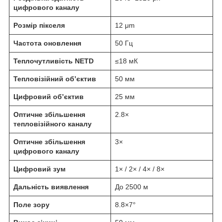
цифрового каналу
Розмір пікселя
12 μm
Частота оновлення
50 Гц
Теплочутливість NETD
≤18 мК
Тепловізійний об’єктив
50 мм
Цифровий об’єктив
25 мм
Оптичне збільшення
2.8×
тепловізійного каналу
Оптичне збільшення
3×
цифрового каналу
Цифровий зум
1× / 2× / 4× / 8×
Дальність виявлення
До 2500 м
Поле зору
8.8×7°