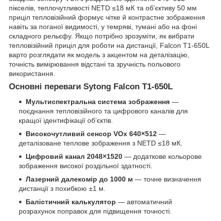
пікселів, теплочутливості NETD ≤18 мК та об’єктиву 50 мм
приціл тепловізійний формує чітке й контрастне зображення
навіть за поганої видимості, у темряві, тумані або на фоні
складного рельєфу. Якщо потрібно зрозуміти, як вибрати
тепловізійний приціл для роботи на дистанції, Falcon T1-650L
варто розглядати як модель з акцентом на деталізацію,
точність вимірювання відстані та зручність польового
використання.
Основні переваги Sytong Falcon T1-650L
Мультиспектральна система зображення
—
поєднання тепловізійного та цифрового каналів для
кращої ідентифікації об’єктів.
Високочутливий сенсор VOx 640×512
—
деталізоване теплове зображення з NETD ≤18 мК.
Цифровий канал 2048×1520
— додаткове кольорове
зображення високої роздільної здатності.
Лазерний далекомір до 1000 м
— точне визначення
дистанції з похибкою ±1 м.
Балістичний калькулятор
— автоматичний
розрахунок поправок для підвищення точності.