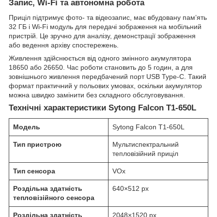
Запис, Wi-Fi та автономна робота
Приціл підтримує фото- та відеозапис, має вбудовану пам’ять
32 ГБ і Wi-Fi модуль для передачі зображення на мобільний
пристрій. Це зручно для аналізу, демонстрації зображення
або ведення архіву спостережень.
Живлення здійснюється від одного змінного акумулятора
18650 або 26650. Час роботи становить до 5 годин, а для
зовнішнього живлення передбачений порт USB Type-C. Такий
формат практичний у польових умовах, оскільки акумулятор
можна швидко замінити без складного обслуговування.
Технічні характеристики Sytong Falcon T1-650L
Модель
Sytong Falcon T1-650L
Тип пристрою
Мультиспектральний
тепловізійний приціл
Тип сенсора
VOx
Роздільна здатність
640×512 px
тепловізійного сенсора
Роздільна здатність
2048×1520 px