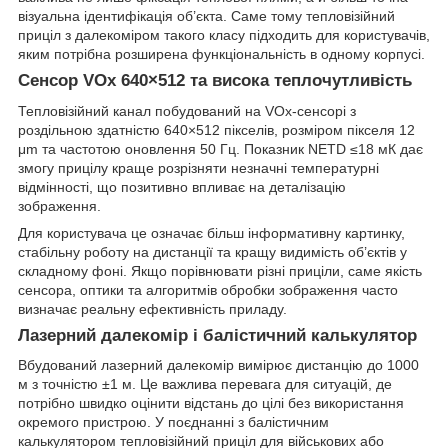
візуальна ідентифікація об’єкта. Саме тому тепловізійний
приціл з далекоміром такого класу підходить для користувачів,
яким потрібна розширена функціональність в одному корпусі.
Сенсор VOx 640×512 та висока теплочутливість
Тепловізійний канал побудований на VOx-сенсорі з
роздільною здатністю 640×512 пікселів, розміром пікселя 12
μm та частотою оновлення 50 Гц. Показник NETD ≤18 мК дає
змогу прицілу краще розрізняти незначні температурні
відмінності, що позитивно впливає на деталізацію
зображення.
Для користувача це означає більш інформативну картинку,
стабільну роботу на дистанції та кращу видимість об’єктів у
складному фоні. Якщо порівнювати різні приціли, саме якість
сенсора, оптики та алгоритмів обробки зображення часто
визначає реальну ефективність приладу.
Лазерний далекомір і балістичний калькулятор
Вбудований лазерний далекомір вимірює дистанцію до 1000
м з точністю ±1 м. Це важлива перевага для ситуацій, де
потрібно швидко оцінити відстань до цілі без використання
окремого пристрою. У поєднанні з балістичним
калькулятором тепловізійний приціл для військових або