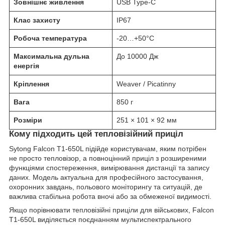
Зовнішнє живлення
USB Type-C
Клас захисту
IP67
Робоча температура
-20…+50°C
Максимальна дульна
До 10000 Дж
енергія
Кріплення
Weaver / Picatinny
Вага
850 г
Розміри
251 × 101 × 92 мм
Кому підходить цей тепловізійний приціл
Sytong Falcon T1-650L підійде користувачам, яким потрібен
не просто тепловізор, а повноцінний приціл з розширеними
функціями спостереження, вимірювання дистанції та запису
даних. Модель актуальна для професійного застосування,
охоронних завдань, польового моніторингу та ситуацій, де
важлива стабільна робота вночі або за обмеженої видимості.
Якщо порівнювати тепловізійні приціли для військових, Falcon
T1-650L виділяється поєднанням мультиспектрального