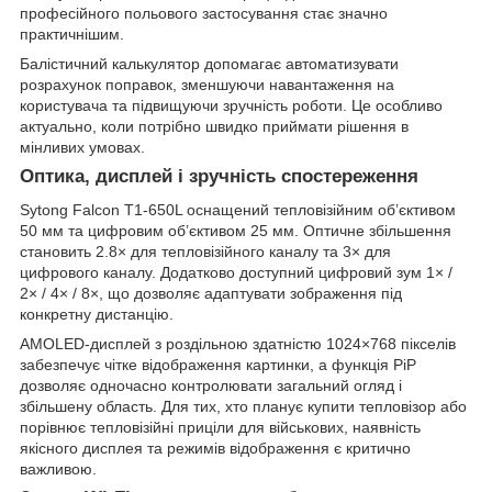
професійного польового застосування стає значно
практичнішим.
Балістичний калькулятор допомагає автоматизувати
розрахунок поправок, зменшуючи навантаження на
користувача та підвищуючи зручність роботи. Це особливо
актуально, коли потрібно швидко приймати рішення в
мінливих умовах.
Оптика, дисплей і зручність спостереження
Sytong Falcon T1-650L оснащений тепловізійним об’єктивом
50 мм та цифровим об’єктивом 25 мм. Оптичне збільшення
становить 2.8× для тепловізійного каналу та 3× для
цифрового каналу. Додатково доступний цифровий зум 1× /
2× / 4× / 8×, що дозволяє адаптувати зображення під
конкретну дистанцію.
AMOLED-дисплей з роздільною здатністю 1024×768 пікселів
забезпечує чітке відображення картинки, а функція PiP
дозволяє одночасно контролювати загальний огляд і
збільшену область. Для тих, хто планує купити тепловізор або
порівнює тепловізійні приціли для військових, наявність
якісного дисплея та режимів відображення є критично
важливою.