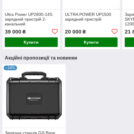
Ultra Power UP2800-14S
ULTRA POWER UP1500
Заря
зарядний пристрій 2-
зарядний пристрій
SKY
канальний
1200
живл
39 000
20 000
21 
₴
₴
240
Купити
Купити
Акційні пропозиції та новинки
–14%
Зарядна станція DJI Base