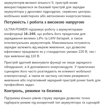
акумуляторів великої кількості S, пристрій може
використовуватися як базовий пристрій для зарядки
акумулятора у дронових підрозділах, сервісних центрах,
мобільних майстернях або автономних енергосистемах.
Потужність і робота з високою напругою
ULTRA POWER підтримує роботу з акумуляторами
конфігурації
16–24S
, що робить його придатним для
заряджання великих LiPo та LiHV батарей, а також
інтелектуальних акумуляторів. Максимальна потужність
зарядки залежить від мережі живлення, що дозволяє
ефективно працювати як у стандартних умовах 220 В, так і
при живленні від 110 В.
Пристрій здатний виконувати функції не лише зарядного
обладнання, а й допоміжного енергомодуля. У практичних
сценаріях його часто розглядають як елемент мобільної
електростанції, а також як частину системи резервного
живлення або портативний зарядний пристрій power bank для
професійних задач.
Контроль, режими та безпека
Підтримка кількох рівнів струму зарядки дозволяє точно
підбирати режим під конкретний тип акумулятора та сценарій