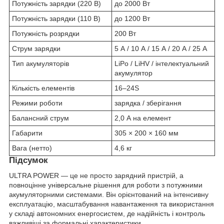
Потужність зарядки (220 В)
до 2000 Вт
Потужність зарядки (110 В)
до 1200 Вт
Потужність розрядки
200 Вт
Струм зарядки
5 А / 10 А / 15 А / 20 А / 25 А
Тип акумуляторів
LiPo / LiHV / інтелектуальний
акумулятор
Кількість елементів
16–24S
Режими роботи
зарядка / зберігання
Балансний струм
2,0 А на елемент
Габарити
305 × 200 × 160 мм
Вага (нетто)
4,6 кг
Підсумок
ULTRA POWER — це не просто зарядний пристрій, а
повноцінне універсальне рішення для роботи з потужними
акумуляторними системами. Він орієнтований на інтенсивну
експлуатацію, масштабування навантаження та використання
у складі автономних енергосистем, де надійність і контроль
важливіші за формальні характеристики.