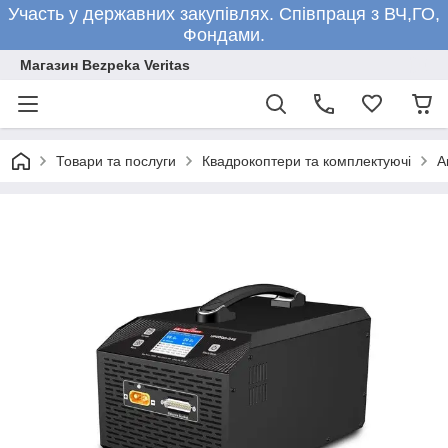
Участь у державних закупівлях. Співпраця з ВЧ,ГО,
Фондами.
Магазин Bezpeka Veritas
Товари та послуги
Квадрокоптери та комплектуючі
А