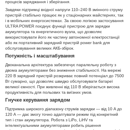
процесів заряджання і зберігання.
Завдяки підтримці вхідної напруги 110–240 В змінного струму
пристрій стабільно працює як у стаціонарних майстернях, так
і в мобільних енергосистемах. За своєю логікою застосування
ULTRA POWER поєднує функції пристрою для зарядки
акумулятора та енергетичного вузла, що дозволяє
використовувати його як частину автономної електростанції
або як портативний зарядний пристрій power bank для
обслуговування великих АКБ-збірок.
Потужність і масштабування
Двоканальна архітектура забезпечує паралельну роботу з
двома акумуляторами без зниження стабільності. На мережі
220 В зарядний пристрій розкриває повний потенціал до 7500
Вт сумарно, що дозволяє швидко обслуговувати батареї
великої ємності. При живленні від 110 В зберігається висока
продуктивність для польових та виїзних умов.
Гнучке керування зарядом
Підтримка широкого діапазону струмів зарядки — від 10 А до
120 А — дає змогу точно адаптувати режим під конкретний
тип і стан акумулятора. Робота з LiPo, LiHV та
інтелектуальними акумуляторами робить рішення