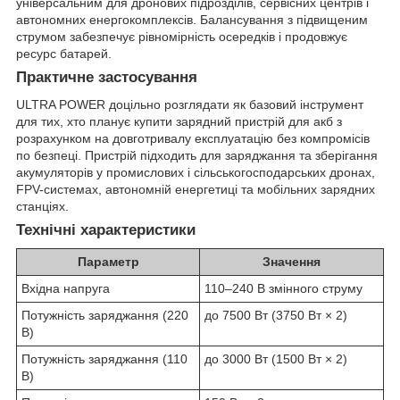
універсальним для дронових підрозділів, сервісних центрів і
автономних енергокомплексів. Балансування з підвищеним
струмом забезпечує рівномірність осередків і продовжує
ресурс батарей.
Практичне застосування
ULTRA POWER доцільно розглядати як базовий інструмент
для тих, хто планує купити зарядний пристрій для акб з
розрахунком на довготривалу експлуатацію без компромісів
по безпеці. Пристрій підходить для заряджання та зберігання
акумуляторів у промислових і сільськогосподарських дронах,
FPV-системах, автономній енергетиці та мобільних зарядних
станціях.
Технічні характеристики
Параметр
Значення
Вхідна напруга
110–240 В змінного струму
Потужність заряджання (220
до 7500 Вт (3750 Вт × 2)
В)
Потужність заряджання (110
до 3000 Вт (1500 Вт × 2)
В)