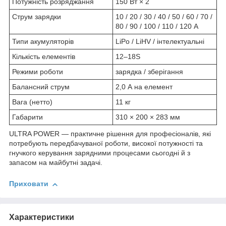
Потужність розряджання
150 Вт × 2
Струм зарядки
10 / 20 / 30 / 40 / 50 / 60 / 70 /
80 / 90 / 100 / 110 / 120 А
Типи акумуляторів
LiPo / LiHV / інтелектуальні
Кількість елементів
12–18S
Режими роботи
зарядка / зберігання
Балансний струм
2,0 А на елемент
Вага (нетто)
11 кг
Габарити
310 × 200 × 283 мм
ULTRA POWER — практичне рішення для професіоналів, які
потребують передбачуваної роботи, високої потужності та
гнучкого керування зарядними процесами сьогодні й з
запасом на майбутні задачі.
Приховати
Характеристики