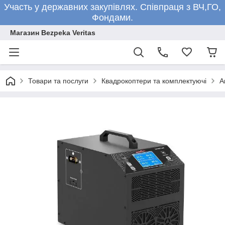
Участь у державних закупівлях. Співпраця з ВЧ,ГО,
Фондами.
Магазин Bezpeka Veritas
Товари та послуги
Квадрокоптери та комплектуючі
А