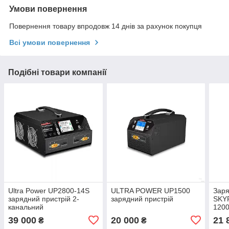
Умови повернення
Повернення товару впродовж 14 днів за рахунок покупця
Всі умови повернення
Подібні товари компанії
Ultra Power UP2800-14S
ULTRA POWER UP1500
Заря
зарядний пристрій 2-
зарядний пристрій
SKY
канальний
1200
живл
39 000
20 000
21 
₴
₴
240