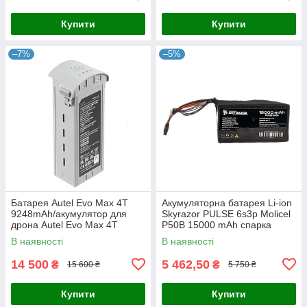
Купити
Купити
–7%
–5%
Батарея Autel Evo Max 4T
Акумуляторна батарея Li-ion
9248mAh/акумулятор для
Skyrazor PULSE 6s3p Molicel
дрона Autel Evo Max 4T
P50B 15000 mAh спарка
INR21700
В наявності
В наявності
14 500
5 462,50
₴
₴
15 600 ₴
5 750 ₴
Купити
Купити