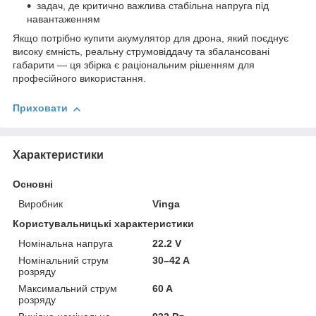
задач, де критично важлива стабільна напруга під
навантаженням
Якщо потрібно купити акумулятор для дрона, який поєднує
високу ємність, реальну струмовіддачу та збалансовані
габарити — ця збірка є раціональним рішенням для
професійного використання.
Приховати
Характеристики
Основні
Виробник
Vinga
Користувальницькі характеристики
Номінальна напруга
22.2 V
Номінальний струм
30–42 A
розряду
Максимальний струм
60 A
розряду