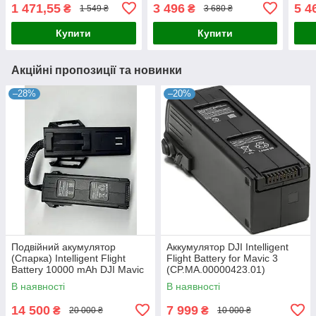
спарка INR21700
спарка INR21700
спар
1 471,55
3 496
5 4
₴
₴
1 549 ₴
3 680 ₴
Купити
Купити
Акційні пропозиції та новинки
–28%
–20%
Подвійний акумулятор
Аккумулятор DJI Intelligent
(Спарка) Intelligent Flight
Flight Battery for Mavic 3
Battery 10000 mAh DJI Mavic
(CP.MA.00000423.01)
3
В наявності
В наявності
14 500
7 999
₴
₴
20 000 ₴
10 000 ₴