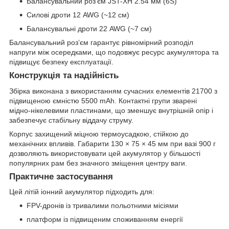
Балансувальний розʼєм JST-XH 2.54 мм (6S)
Силові дроти 12 AWG (~12 см)
Балансувальні дроти 22 AWG (~7 см)
Балансувальний розʼєм гарантує рівномірний розподіл
напруги між осередками, що подовжує ресурс акумулятора та
підвищує безпеку експлуатації.
Конструкція та надійність
Збірка виконана з використанням сучасних елементів 21700 з
підвищеною ємністю 5500 mAh. Контактні групи зварені
мідно-нікелевими пластинами, що зменшує внутрішній опір і
забезпечує стабільну віддачу струму.
Корпус захищений міцною термоусадкою, стійкою до
механічних впливів. Габарити 130 × 75 × 45 мм при вазі 900 г
дозволяють використовувати цей акумулятор у більшості
популярних рам без значного зміщення центру ваги.
Практичне застосування
Цей літій іонний акумулятор підходить для:
FPV-дронів із тривалими польотними місіями
платформ із підвищеним споживанням енергії