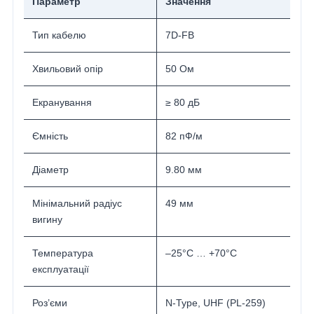
Параметр
Значення
Тип кабелю
7D-FB
Хвильовий опір
50 Ом
Екранування
≥ 80 дБ
Ємність
82 пФ/м
Діаметр
9.80 мм
Мінімальний радіус
49 мм
вигину
Температура
–25°C … +70°C
експлуатації
Роз’єми
N-Type, UHF (PL-259)