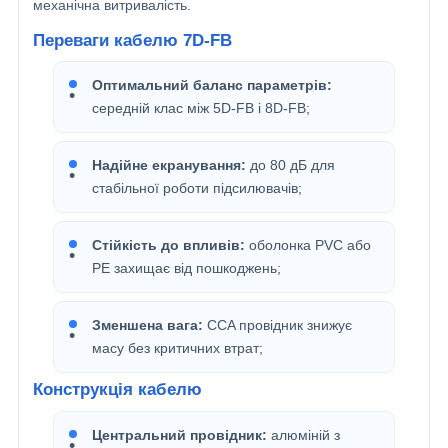
механічна витривалість.
Переваги кабелю 7D-FB
Оптимальний баланс параметрів:
середній клас між 5D-FB і 8D-FB;
Надійне екранування:
до 80 дБ для
стабільної роботи підсилювачів;
Стійкість до впливів:
оболонка PVC або
PE захищає від пошкоджень;
Зменшена вага:
CCA провідник знижує
масу без критичних втрат;
Конструкція кабелю
Центральний провідник:
алюміній з