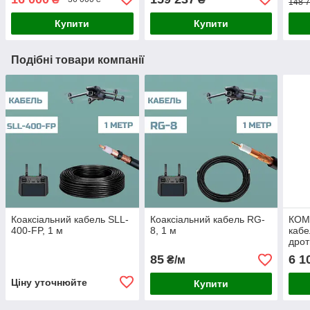
148 7
Купити
Купити
Подібні товари компанії
Коаксіальний кабель SLL-
Коаксіальний кабель RG-
КОМ
400-FP, 1 м
8, 1 м
кабе
дрот
85
6 1
₴/м
Ціну уточнюйте
Купити