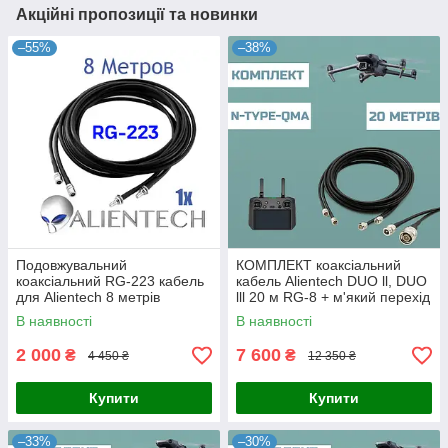
Акційні пропозиції та новинки
–55%
–38%
Подовжувальний
КОМПЛЕКТ коаксіальний
коаксіальний RG-223 кабель
кабель Alientech DUO ll, DUO
для Alientech 8 метрів
lll 20 м RG-8 + м'який перехід
PROQMA8000QMA/RG223
на 50 см ( QMA male — Ntype
В наявності
В наявності
female)
2 000
7 600
₴
₴
4 450 ₴
12 350 ₴
Купити
Купити
–33%
–30%