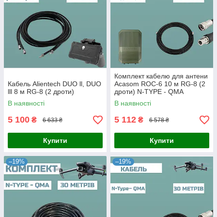
Комплект кабелю для антени
Кабель Alientech DUO ll, DUO
Acasom ROC-6 10 м RG-8 (2
lll 8 м RG-8 (2 дроти)
дроти) N-TYPE - QMA
В наявності
В наявності
5 100
5 112
₴
₴
6 633 ₴
6 578 ₴
Купити
Купити
–19%
–19%