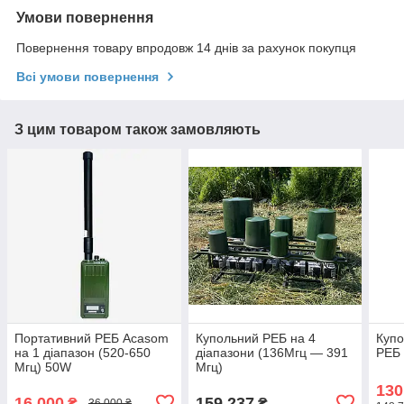
Умови повернення
Повернення товару впродовж 14 днів за рахунок покупця
Всі умови повернення
З цим товаром також замовляють
Портативний РЕБ Acasom
Купольний РЕБ на 4
Купо
на 1 діапазон (520-650
діапазони (136Мгц — 391
РЕБ 
Мгц) 50W
Мгц)
130
16 000
159 237
₴
₴
36 000 ₴