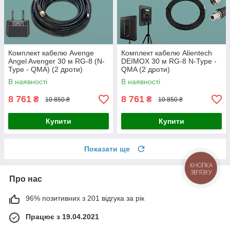
Комплект кабелю Avenge
Комплект кабелю Alientech
Angel Avenger 30 м RG-8 (N-
DEIMOX 30 м RG-8 N-Type -
Type - QMA) (2 дроти)
QMA (2 дроти)
В наявності
В наявності
8 761
8 761
₴
₴
10 850 ₴
10 850 ₴
Купити
Купити
Показати ще
КНОПКА
ЗВ'ЯЗКУ
Про нас
96% позитивних з 201 відгука за рік
Працює з 19.04.2021