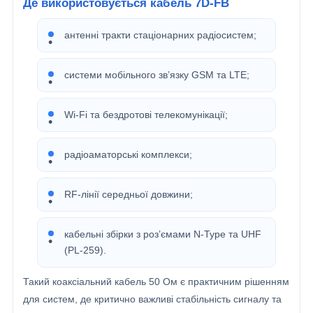
Де використовується кабель 7D-FB
антенні тракти стаціонарних радіосистем;
системи мобільного зв’язку GSM та LTE;
Wi-Fi та бездротові телекомунікації;
радіоаматорські комплекси;
RF-лінії середньої довжини;
кабельні збірки з роз’ємами N-Type та UHF
(PL-259).
Такий коаксіальний кабель 50 Ом є практичним рішенням
для систем, де критично важливі стабільність сигналу та