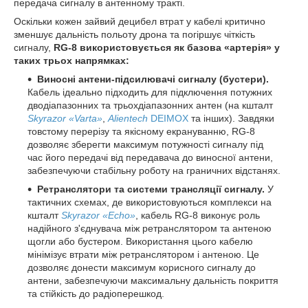
передача сигналу в антенному тракті.
Оскільки кожен зайвий децибел втрат у кабелі критично
зменшує дальність польоту дрона та погіршує чіткість
сигналу,
RG-8 використовується як базова «артерія» у
таких трьох напрямках:
Виносні антени-підсилювачі сигналу (бустери).
Кабель ідеально підходить для підключення потужних
дводіапазонних та трьохдіапазонних антен (на кшталт
Skyrazor «Varta»
,
Alientech
DEIMOX
та інших). Завдяки
товстому перерізу та якісному екрануванню, RG-8
дозволяє зберегти максимум потужності сигналу під
час його передачі від передавача до виносної антени,
забезпечуючи стабільну роботу на граничних відстанях.
Ретранслятори та системи трансляції сигналу.
У
тактичних схемах, де використовуються комплекси на
кшталт
Skyrazor «Echo»
, кабель RG-8 виконує роль
надійного з'єднувача між ретранслятором та антеною
щогли або бустером. Використання цього кабелю
мінімізує втрати між ретранслятором і антеною. Це
дозволяє донести максимум корисного сигналу до
антени, забезпечуючи максимальну дальність покриття
та стійкість до радіоперешкод.