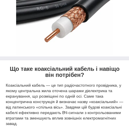
Що таке коаксіальний кабель і навіщо
він потрібен?
Коаксіальний кабель — це тип радіочастотного провідника, у
якому центральна жила оточена шарами діелектрика та
екранування, що розміщені по одній осі. Саме така
концентрична конструкція й визначає назву «коаксіальний» —
від латинського «спільна вісь». Завдяки цій будові коаксіальні
кабелі ефективно передають ВЧ-сигнали з контрольованими
втратами та зменшують вплив зовнішніх електромагнітних
завад.