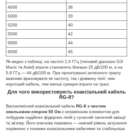
4500
36
5000
39
5200
40
5500
42
5800
44
6000
45
Як видно з таблиці, на частоті 2,4 ГГц (типовий діапазон DJI
Mavic та Autel) втрати становлять близько 25 дБ/100 м, а на
5,8 ГГц — 44 дБ/100 м. При проєктуванні антенного тракту
важливо враховувати як частоту, так і довжину лінії: чим
коротший кабель, тим менші сумарні втрати на трасі.
Для чого використовують коаксіальний кабель
RG-8?
Високоякісний коаксіальний кабель
RG-8 з чистим
хвильовим опором 50 Ом
є незамінним елементом для
побудови надійних фідерних ліній у сучасній тактичній авіації
та зв'язку. Його ключова перевага — нижчий рівень затухання
порівняно з тонкими коаксіальними кабелями та стабільніша