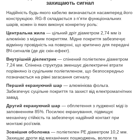
захищають сигнал
Надійність будь-якого кабелю визначається насамперед його
конструкцією. RG-8 складається з п'яти функціональних
шарів, кожен із яких виконує конкретну роль:
Центральна жила
— цільний дріт діаметром 2,74 мм із
алюмінію з мідним покриттям. Мідне покриття забезпечує
відмінну провідність на поверхні, що критично для передачі
ВЧ-сигналів (де діє скін-ефект).
Внутрішній діелектрик
— спінений поліетилен діаметром
7,24 мм. Спінена структура зменшує діелектричні втрати
порівняно із суцільним поліетиленом, що безпосередньо
позначається на рівні загасання сигналу.
Перший екрануючий шар
— алюмінієва фольга.
Забезпечує суцільне покриття та захист від електромагнітних
завад.
Другий екрануючий шар
— обплетення з лудженої міді із
заповненням 85%. Посилює екранування, підвищує
механічну стійкість та забезпечує надійний контакт при
монтажі роз'ємів.
Зовнішня оболонка
— поліетилен PE діаметром 10,2 мм.
Захищає дроти від механічних пошкоджень, вологи та