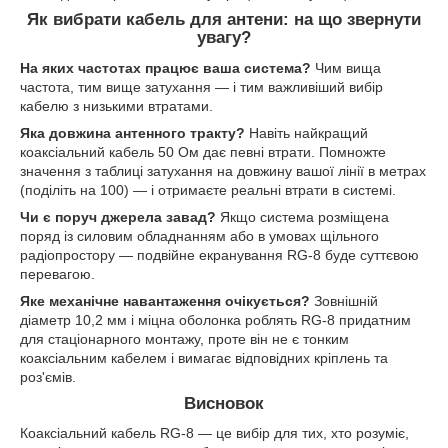
Як вибрати кабель для антени: на що звернути
увагу?
На яких частотах працює ваша система?
Чим вища
частота, тим вище затухання — і тим важливіший вибір
кабелю з низькими втратами.
Яка довжина антенного тракту?
Навіть найкращий
коаксіальний кабель 50 Ом дає певні втрати. Помножте
значення з таблиці затухання на довжину вашої лінії в метрах
(поділіть на 100) — і отримаєте реальні втрати в системі.
Чи є поруч джерела завад?
Якщо система розміщена
поряд із силовим обладнанням або в умовах щільного
радіопростору — подвійне екранування RG-8 буде суттєвою
перевагою.
Яке механічне навантаження очікується?
Зовнішній
діаметр 10,2 мм і міцна оболонка роблять RG-8 придатним
для стаціонарного монтажу, проте він не є тонким
коаксіальним кабелем і вимагає відповідних кріплень та
роз'ємів.
Висновок
Коаксіальний кабель RG-8 — це вибір для тих, хто розуміє,