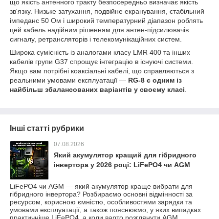
що якість антенного тракту безпосередньо визначає якість
зв'язку. Низьке затухання, подвійне екранування, стабільний
імпеданс 50 Ом і широкий температурний діапазон роблять
цей кабель надійним рішенням для антен-підсилювачів
сигналу, ретрансляторів і телекомунікаційних систем.
Широка сумісність із аналогами класу LMR 400 та інших
кабелів групи G37 спрощує інтеграцію в існуючі системи.
Якщо вам потрібні коаксіальні кабелі, що справляються з
реальними умовами експлуатації —
RG-8 є одним із
найбільш збалансованих варіантів у своєму класі
.
Інші статті рубрики
07.08.2026
Який акумулятор кращий для гібридного
інвертора у 2026 році: LiFePO4 чи AGM
LiFePO4 чи AGM — який акумулятор краще вибрати для
гібридного інвертора? Розбираємо основні відмінності за
ресурсом, корисною ємністю, особливостями зарядки та
умовами експлуатації, а також пояснюємо, у яких випадках
практичніше LiFePO4, а коли варто розглянути AGM.