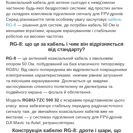
Коаксіальний кабель для антени сьогодні є невід'ємною
частиною будь-якої бездротової системи: від простих антен
до складних комплексів підсилення сигналу для FPV-дронів.
Серед різноманіття типів особливу увагу заслуговує
кабель
RG-8
— рішення для систем, де потрібен кабель 50 Ом із
меншими втратами, кращим екрануванням і стабільною
роботою на високих частотах.
RG-8: що це за кабель і чим він відрізняється
від стандарту?
RG-8
— це антенний коаксіальний кабель з хвильовим
опором 50 Ом, побудований на базі класичного типорозміру
RG8/U. Від свого попередника він відрізняється покращеними
електричними характеристиками: нижчим рівнем затухання
та якіснішим екрануванням. Досягається це завдяки
застосуванню спіненого поліетилену як діелектрика та
подвійного екрана — фольги й обплетення.
Модель
RG8/U-TZC 500 32
є яскравим представником цього
класу: вона забезпечує стабільну передачу радіочастотного
сигналу там, де звичайних коаксіальних кабелів вже не
вистачає — у системах підсилення сигналу для FPV-дронів
DJI Mavic та Autel, ретрансляторах.
Конструкція кабелю RG-8: дроти і шари, що