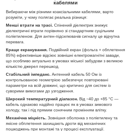
кабелями
Вибираючи між різними коаксіальними кабелями, варто
розуміти, у чому полягає реальна різниця:
Менші втрати на трасі.
Спінений діелектрик знижує
діелектричні втрати порівняно зі стандартним суцільним
поліетиленом. Для антен-підсилювачів сигналу це відчутна
перевага.
Краще екранування.
Подвійний екран (фольга + обплетення
85%) ефективніше відсіює зовнішні електромагнітні завади,
що особливо актуально в умовах міської забудови з великою
кількістю джерел перешкод.
Стабільний імпеданс.
Антенний кабель 50 Ом із
контрольованою геометрією забезпечує повторювані
параметри на всій довжині, що критично для систем із
суворими вимогами до узгодження.
Широкий температурний діапазон.
Від −40 до +85 °C —
кабель однаково надійно працює як в умовах зимового
холоду, так і під прямим сонячним промінням влітку.
Механічна міцність.
Зовнішня оболонка з поліетилену та
якісне обплетення захищають дроти від механічних
пошкоджень при монтажі та у процесі експлуатації.