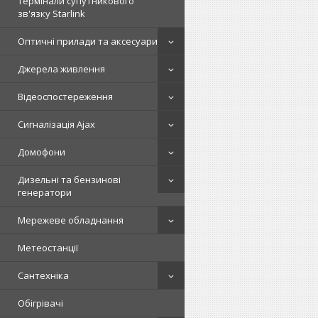
Термінали супутникового
зв'язку Starlink
Оптичні прилади та аксесуари
Джерела живлення
Відеоспостереження
Сигналізація Ajax
Домофони
Дизельні та бензинові
генератори
Мережеве обладнання
Метеостанції
Сантехніка
Обігрівачі