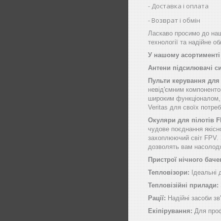
Доставка і оплата
Возврат і обмін
Ласкаво просимо до наш
технології та надійне о
У нашому асортименті 
Антени підсилювачі с
Пульти керування для
невід'ємним компоненто
широким функціоналом, щ
Veritas для своїх потре
Окуляри для пілотів 
чудове поєднання якісн
захоплюючий світ FPV. 
дозволять вам насолод
Пристрої нічного баче
Тепловізори:
Ідеальні 
Тепловізійні прилади:
Рації:
Надійні засоби зв'
Екіпірування:
Для проф