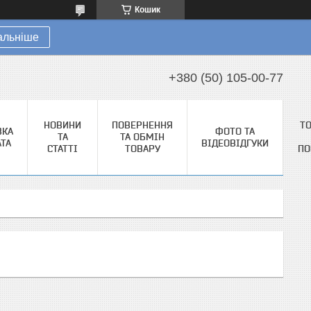
Кошик
альніше
+380 (50) 105-00-77
НОВИНИ
ПОВЕРНЕННЯ
Т
ВКА
ФОТО ТА
ТА
ТА ОБМІН
АТА
ВІДЕОВІДГУКИ
СТАТТІ
ТОВАРУ
ПО