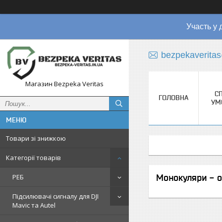
Участь у 
bezpekaverita
Магазин Bezpeka Veritas
СП
ГОЛОВНА
УМ
Товари зі знижкою
Категорії товарів
Монокуляри - o
РЕБ
Підсилювачі сигналу для DJI
Mavic та Autel