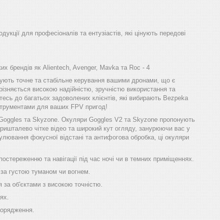
одукції для професіоналів та ентузіастів, які цінують передові
х брендів як Alientech, Avenger, Mavka та Roc - 4
ечують точне та стабільне керування вашими дронами, що є
різняється високою надійністю, зручністю використання та
тесь до багатьох задоволених клієнтів, які вибирають Bezpeka
інструментами для ваших FPV пригод!
 Goggles та Skyzone. Окуляри Goggles V2 та Skyzone пропонують
ришталево чітке відео та широкий кут огляду, занурюючи вас у
улювання фокусної відстані та антифогова обробка, ці окуляри
стереженню та навігації під час ночі чи в темних приміщеннях.
 за густою туманом чи вогнем.
за об'єктами з високою точністю.
ях.
порядження.