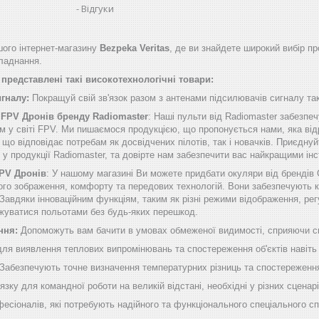
Відгуки
ого інтернет-магазину
Bezpeka Veritas
, де ви знайдете широкий вибір пр
бладнання.
представлені такі високотехнологічні товари:
игналу:
Покращуй свій зв'язок разом з антенами підсилювачів сигналу таки
 FPV Дронів бренду Radiomaster
: Наші пульти від Radiomaster забезп
м у світі FPV. Ми пишаємося продукцією, що пропонується нами, яка від
о відповідає потребам як досвідчених пілотів, так і новачків. Приєднуй
б у продукції Radiomaster, та довірте нам забезпечити вас найкращими 
FPV Дронів
: У нашому магазині Ви можете придбати окуляри від брендів
ого зображення, комфорту та передових технологій. Вони забезпечують к
Завдяки інноваційним функціям, таким як різні режими відображення, рег
жуватися польотами без будь-яких перешкод.
ння:
Допоможуть вам бачити в умовах обмеженої видимості, сприяючи спо
для виявлення теплових випромінювань та спостереження об'єктів навіть
Забезпечують точне визначення температурних різниць та спостереження 
язку для командної роботи на великій відстані, необхідні у різних сценарі
есіоналів, які потребують надійного та функціонального спеціального с