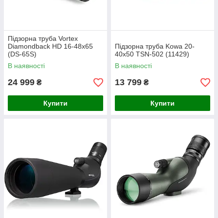
Підзорна труба Vortex
Diamondback HD 16-48x65
Підзорна труба Kowa 20-
(DS-65S)
40x50 TSN-502 (11429)
В наявності
В наявності
24 999
13 799
₴
₴
Купити
Купити