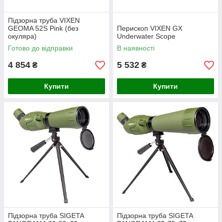
Підзорна труба VIXEN
GEOMA 52S Pink (без
Перископ VIXEN GX
окуляра)
Underwater Scope
Готово до відправки
В наявності
4 854
5 532
₴
₴
Купити
Купити
Підзорна труба SIGETA
Підзорна труба SIGETA