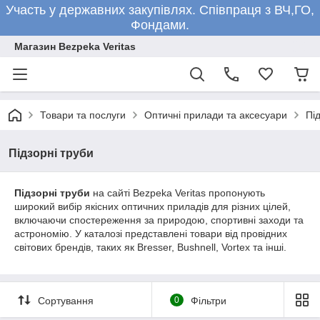
Участь у державних закупівлях. Співпраця з ВЧ,ГО,
Фондами.
Магазин Bezpeka Veritas
Товари та послуги
Оптичні прилади та аксесуари
Пі
Підзорні труби
Підзорні труби
на сайті Bezpeka Veritas пропонують
широкий вибір якісних оптичних приладів для різних цілей,
включаючи спостереження за природою, спортивні заходи та
астрономію. У каталозі представлені товари від провідних
світових брендів, таких як Bresser, Bushnell, Vortex та інші.
Сортування
0
Фільтри