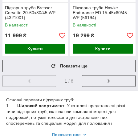
Підзорна труба Bresser
Підзорна труба Hawke
Corvette 20-60x80/45 WP
Endurance ED 15-45x60/45
(4321001)
WP (56194)
В наявності
В наявності
11 999
19 299
₴
₴
Купити
Купити
Показати ще
1
/ 8
Основні переваги підзорних труб:
1.
Широкий асортимент
: У каталозі представлені різні
типи підзорних труб, включаючи компактні моделі для
подорожей, потужні телескопи для астрономічних
спостережень та спеціальні моделі для полювання і
спортивних заходів. Це дозволяє підібрати пристрій під будь-
Показати все
які потреби і завдання.