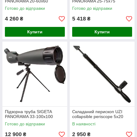
PANORAMA 20-60x60
PANORAMA 25-75x75
Готово до відправки
Готово до відправки
4 260
5 418
₴
₴
Купити
Купити
Підзорна труба SIGETA
Складаний перископ UZI
PANORAMA 33-100x100
collapsible periscope 5x20
Готово до відправки
В наявності
12 900
2 950
₴
₴