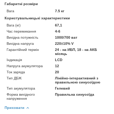
Габаритні розміри
Вага
7.5 кг
Користувальницькі характеристики
Вага (кг)
67,1
Час перемикання
4-6
Вихідна потужність
1000/700 ват
Вихідна напруга
220±10% V
Гарантійний термін
24 - на ИБП, 18 - на АКБ
місяць
Індикація
LCD
Напруга акумулятора
12
Ток заряда
20
Тип ДБЖ
Лінійно-інтерактивний з
правильною синусоїдою
Тип акумулятора
Гелевий
Форма вихідного
Правильна синусоїда
напруження
Приховати