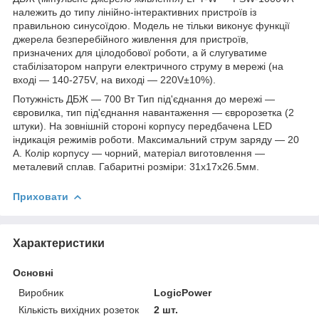
належить до типу лінійно-інтерактивних пристроїв із
правильною синусоїдою. Модель не тільки виконує функції
джерела безперебійного живлення для пристроїв,
призначених для цілодобової роботи, а й слугуватиме
стабілізатором напруги електричного струму в мережі (на
вході — 140-275V, на виході — 220V±10%).
Потужність ДБЖ — 700 Вт Тип під'єднання до мережі —
євровилка, тип під'єднання навантаження — євророзетка (2
штуки). На зовнішній стороні корпусу передбачена LED
індикація режимів роботи. Максимальний струм заряду — 20
А. Колір корпусу — чорний, матеріал виготовлення —
металевий сплав. Габаритні розміри: 31х17х26.5мм.
Приховати
Характеристики
Основні
Виробник
LogicPower
Кількість вихідних розеток
2 шт.