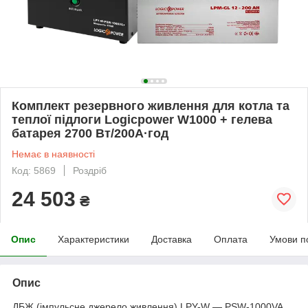
Комплект резервного живлення для котла та
теплої підлоги Logicpower W1000 + гелева
батарея 2700 Вт/200А·год
Немає в наявності
Код: 5869
Роздріб
24 503
₴
Опис
Характеристики
Доставка
Оплата
Умови п
Опис
ДБЖ (імпульсне джерело живлення) LPY-W — PSW-1000VA