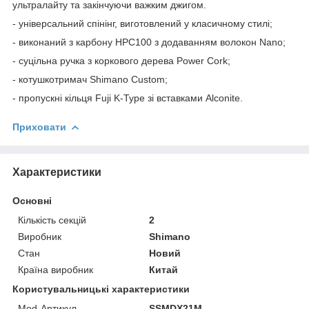
ультралайту та закінчуючи важким джигом.
- універсальний спінінг, виготовлений у класичному стилі;
- виконаний з карбону HPC100 з додаванням волокон Nano;
- суцільна ручка з коркового дерева Power Cork;
- котушкотримач Shimano Custom;
- пропускні кільця Fuji K-Type зі вставками Alconite.
Приховати
Характеристики
Основні
Кількість секцій
2
Виробник
Shimano
Стан
Новий
Країна виробник
Китай
Користувальницькі характеристики
Mod-Артикул
SSMDX21M