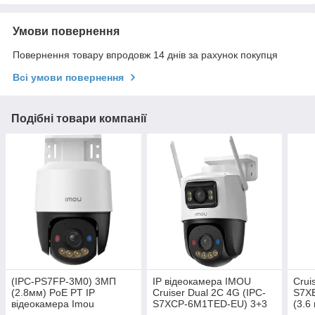
Умови повернення
Повернення товару впродовж 14 днів за рахунок покупця
Всі умови повернення
Подібні товари компанії
(IPC-PS7FP-3M0) 3МП
IP відеокамера IMOU
Crui
(2.8мм) PoE PT IP
Cruiser Dual 2C 4G (IPC-
S7X
відеокамера Imou
S7XCP-6M1TED-EU) 3+3
(3.6