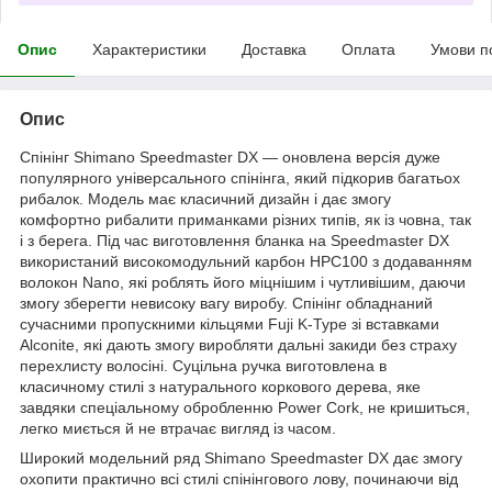
Опис
Характеристики
Доставка
Оплата
Умови п
Опис
Спінінг Shimano Speedmaster DX — оновлена версія дуже
популярного універсального спінінга, який підкорив багатьох
рибалок. Модель має класичний дизайн і дає змогу
комфортно рибалити приманками різних типів, як із човна, так
і з берега. Під час виготовлення бланка на Speedmaster DX
використаний високомодульний карбон HPC100 з додаванням
волокон Nano, які роблять його міцнішим і чутливішим, даючи
змогу зберегти невисоку вагу виробу. Спінінг обладнаний
сучасними пропускними кільцями Fuji K-Type зі вставками
Alconite, які дають змогу виробляти дальні закиди без страху
перехлисту волосіні. Суцільна ручка виготовлена в
класичному стилі з натурального коркового дерева, яке
завдяки спеціальному обробленню Power Cork, не кришиться,
легко миється й не втрачає вигляд із часом.
Широкий модельний ряд Shimano Speedmaster DX дає змогу
охопити практично всі стилі спінінгового лову, починаючи від