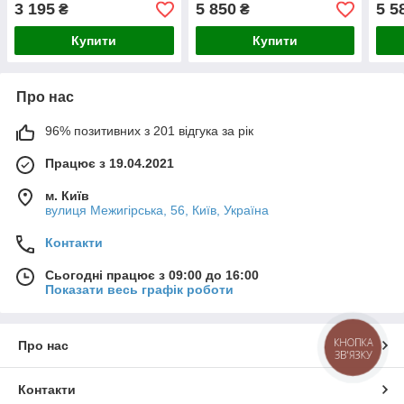
МП 3.6 мм, біла
Imo
3 195
5 850
5 5
₴
₴
Купити
Купити
Про нас
96% позитивних з 201 відгука за рік
Працює з 19.04.2021
м. Київ
вулиця Межигірська, 56, Київ, Україна
Контакти
Сьогодні працює з 09:00 до 16:00
Показати весь графік роботи
КНОПКА
Про нас
ЗВ'ЯЗКУ
Контакти