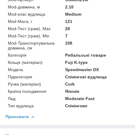
Mod-довжина, м
2.10
Mod-клас вудлища
Medium
Mod-Маса, г
121
Mod-Тест (грам), Max
28
Mod-Тест (грам), Min
7
Mod-Транспортувальна
108
довжина, см
Категорія
Рибальські товари
Кільця (матеріал)
Fuji K-type
Мoдель
Speedmaster DX
Підкатегорія
Спінінгові вудлища
Ручка (матеріал)
Cork
Країна походження
Японія
Лад
Moderate Fast
Тип вудлища
Спінінгове
Приховати