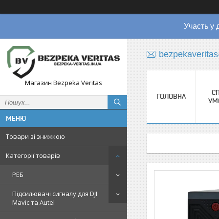
Участь у 
bezpekaverita
Магазин Bezpeka Veritas
СП
ГОЛОВНА
УМ
Товари зі знижкою
Категорії товарів
РЕБ
Підсилювачі сигналу для DJI
Mavic та Autel