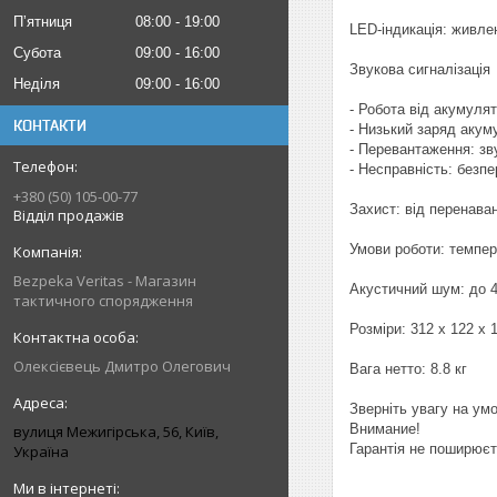
Пʼятниця
08:00
19:00
LED-індикація: живле
Субота
09:00
16:00
Звукова сигналізація
Неділя
09:00
16:00
- Робота від акумулят
КОНТАКТИ
- Низький заряд акум
- Перевантаження: зв
- Несправність: безп
+380 (50) 105-00-77
Захист: від перенава
Відділ продажів
Умови роботи: темпер
Bezpeka Veritas - Магазин
Акустичний шум: до 40
тактичного спорядження
Розміри: 312 x 122 x 
Олексієвець Дмитро Олегович
Вага нетто: 8.8 кг
Зверніть увагу на ум
Внимание!
вулиця Межигірська, 56, Київ,
Гарантія не поширюєт
Україна