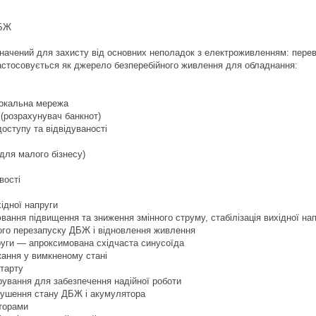
ДБЖ
начений для захисту від основних неполадок з електроживленням: перев
астосовується як джерело безперебійного живлення для обладнання:
локальна мережа
 (розрахунувач банкнот)
оступу та відвідуваності
для малого бізнесу)
вості
ідної напруги
вання підвищення та зниження змінного струму, стабілізація вихідної на
ого перезапуску ДБЖ і відновлення живлення
руги — апроксимована східчаста синусоїда
ання у вимкненому стані
старту
рування для забезпечення надійної роботи
лушення стану ДБЖ і акумулятора
аторами