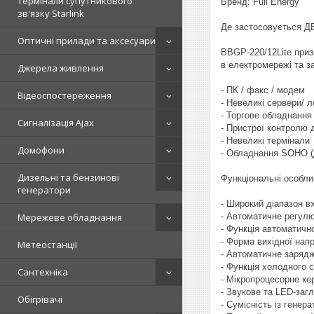
Термінали супутникового
Бренд: Full Energy
зв'язку Starlink
Де застосовується 
Оптичні прилади та аксесуари
BBGP-220/12Lite приз
в електромережі та з
Джерела живлення
- ПК / факс / модем
Відеоспостереження
- Невеликі сервери/ 
- Торгове обладнання
Сигналізація Ajax
- Пристрої контролю д
- Невеликі термінали
Домофони
- Обладнання SOHO (
Дизельні та бензинові
Функціональні особли
генератори
- Широкий діапазон вх
- Автоматичне регулю
Мережеве обладнання
- Функція автоматичн
- Форма вихідної нап
Метеостанції
- Автоматичне зарядж
- Функція холодного 
Сантехніка
- Мікропроцесорне ке
- Звукове та LED-заг
Обігрівачі
- Сумісність із генер