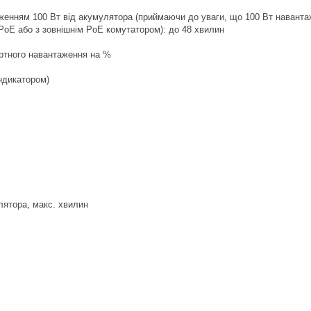
женням 100 Вт від акумулятора (приймаючи до уваги, що 100 Вт навантаж
PoE або з зовнішнім PoE комутатором): до 48 хвилин
артного навантаження на %
ндикатором)
лятора, макс. хвилин