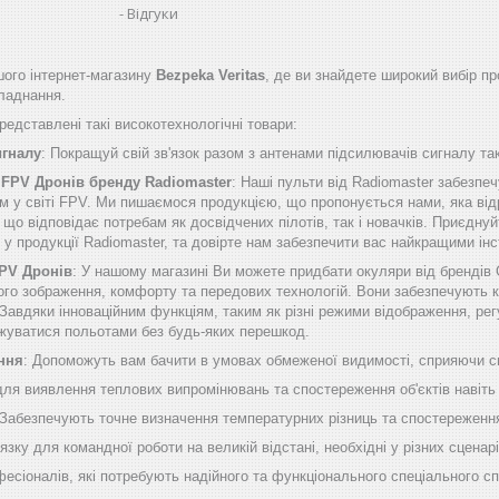
Відгуки
ого інтернет-магазину
Bezpeka Veritas
, де ви знайдете широкий вибір пр
бладнання.
едставлені такі високотехнологічні товари:
игналу
: Покращуй свій зв'язок разом з антенами підсилювачів сигналу таки
 FPV Дронів бренду Radiomaster
: Наші пульти від Radiomaster забезп
м у світі FPV. Ми пишаємося продукцією, що пропонується нами, яка від
о відповідає потребам як досвідчених пілотів, так і новачків. Приєднуй
б у продукції Radiomaster, та довірте нам забезпечити вас найкращими 
FPV Дронів
: У нашому магазині Ви можете придбати окуляри від брендів
ого зображення, комфорту та передових технологій. Вони забезпечують к
Завдяки інноваційним функціям, таким як різні режими відображення, рег
жуватися польотами без будь-яких перешкод.
ння
: Допоможуть вам бачити в умовах обмеженої видимості, сприяючи сп
 для виявлення теплових випромінювань та спостереження об'єктів навіть
 Забезпечують точне визначення температурних різниць та спостереження
'язку для командної роботи на великій відстані, необхідні у різних сценарі
фесіоналів, які потребують надійного та функціонального спеціального с