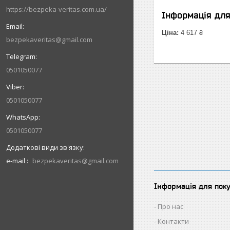
https://bezpeka-veritas.com.ua/
Інформація дл
Ціна:
4 617 ₴
bezpekaveritas@gmail.com
0501050077
0501050077
0501050077
e-mail
bezpekaveritas@gmail.com
Інформація для пок
Про нас
Контакти