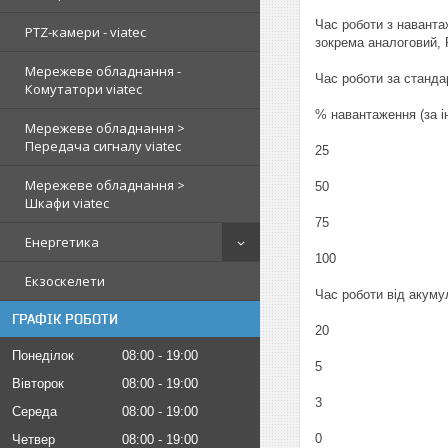
Час роботи з наванта
PTZ-камери - viatec
зокрема аналоговий, 
Мережеве обладнання -
Час роботи за станд
Комутатори viatec
% навантаження (за і
Мережеве обладнання >
Передача сигналу viatec
25
Мережеве обладнання >
50
Шкафи viatec
75
Енергетика
100
Екзоскелети
Час роботи від акуму
ГРАФІК РОБОТИ
20
Понеділок
08:00
19:00
5
Вівторок
08:00
19:00
3
Середа
08:00
19:00
0
Четвер
08:00
19:00