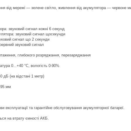
ння від мережі — зелене світло, живлення від акумулятора — червоне м
ора: звуковий сигнал кожні 6 секунд
улятора: звуковий сигнал щосекунди
уковий сигнал що 2 секунди
ерервний звуковий сигнал
нтаження, глибокого розряджання, перезаряджання
атура 0...+40 °C, вологість 0-90%
 дБ (на відстані 1 метр)
195 мм
ови експлуатації та гарантійне обслуговування акумуляторної батареї.
ься на втрату ємності АКБ.