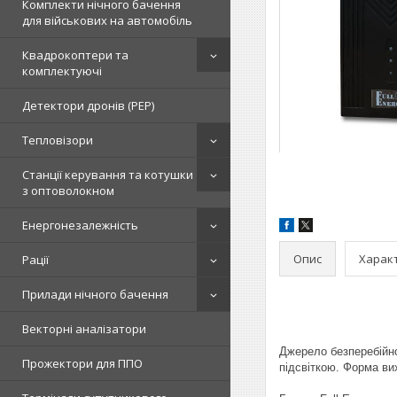
Комплекти нічного бачення
для військових на автомобіль
Квадрокоптери та
комплектуючі
Детектори дронів (РЕР)
Тепловізори
Станції керування та котушки
з оптоволокном
Енергонезалежність
Опис
Харак
Рації
Прилади нічного бачення
Векторні аналізатори
Джерело безперебійно
Прожектори для ППО
підсвіткою. Форма ви