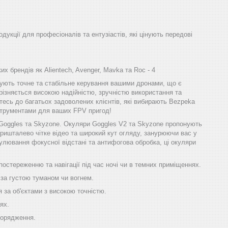
одукції для професіоналів та ентузіастів, які цінують передові
х брендів як Alientech, Avenger, Mavka та Roc - 4
ечують точне та стабільне керування вашими дронами, що є
різняється високою надійністю, зручністю використання та
тесь до багатьох задоволених клієнтів, які вибирають Bezpeka
інструментами для ваших FPV пригод!
 Goggles та Skyzone. Окуляри Goggles V2 та Skyzone пропонують
ришталево чітке відео та широкий кут огляду, занурюючи вас у
улювання фокусної відстані та антифогова обробка, ці окуляри
остереженню та навігації під час ночі чи в темних приміщеннях.
 за густою туманом чи вогнем.
 за об'єктами з високою точністю.
ях.
порядження.