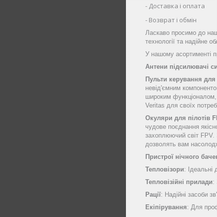
Доставка і оплата
Возврат і обмін
Ласкаво просимо до наш
технології та надійне о
У нашому асортименті пр
Антени підсилювачі с
Пульти керування для
невід'ємним компоненто
широким функціоналом, щ
Veritas для своїх потре
Окуляри для пілотів 
чудове поєднання якісн
захоплюючий світ FPV. 
дозволять вам насолод
Пристрої нічного баче
Тепловізори
: Ідеальні
Тепловізійні прилади
:
Рації
: Надійні засоби зв
Екіпірування
: Для про