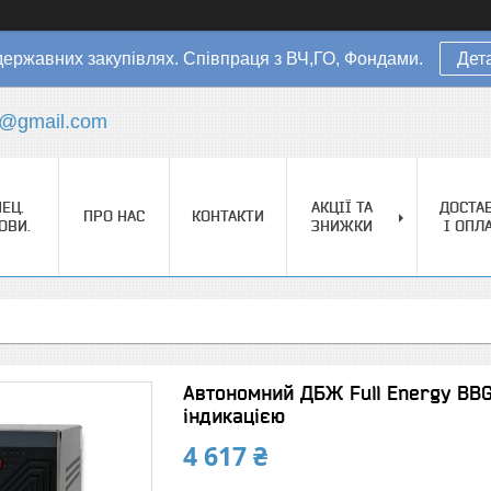
державних закупівлях. Співпраця з ВЧ,ГО, Фондами.
Дет
s@gmail.com
ЕЦ.
АКЦІЇ ТА
ДОСТА
ПРО НАС
КОНТАКТИ
ОВИ.
ЗНИЖКИ
І ОПЛ
Автономний ДБЖ Full Energy BBGP
індикацією
4 617 ₴