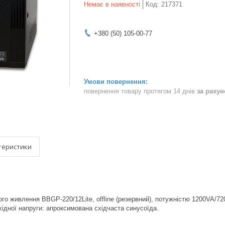
Немає в наявності
Код:
217371
+380 (50) 105-00-77
повернення товару протягом 14 днів
за раху
теристики
го живлення BBGP-220/12Lite, offline (резервний), потужністю 1200VA/
хідної напруги: апроксимована східчаста синусоїда.