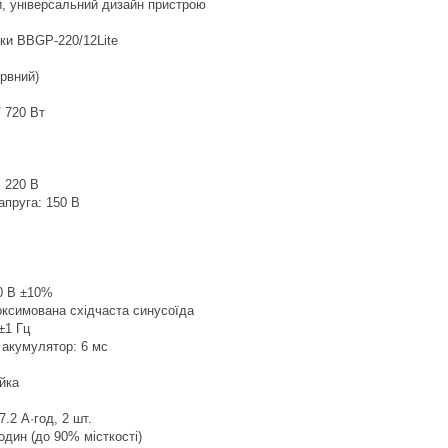
й, універсальний дизайн пристрою
ики BBGP-220/12Lite
ервний)
/ 720 Вт
: 220 В
апруга: 150 В
20 В ±10%
оксимована східчаста синусоїда
±1 Гц
 акумулятор: 6 мс
йка
 7.2 А·год, 2 шт.
один (до 90% місткості)