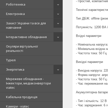
- Простий, компактни
Роботехніка
Технічні характерист
Електроніка
Тип ДБЖ: offline (рез
Захист України та все для
Потужність: 1200 ВА 
навчання
Вхідні параметри
Інтерактивне обладнання
- Номінальна напруга
Окуляри віртуальної
- Мінімальна вхідна н
реальності
- Частота тока: 50 Гц
Турелі
Вихідні параметри
Энергетика
- Вихідна напруга: 2
- Форма напруги: апр
Мережеве обладнання -
- Частота тока: 50 Гц 
Інжектори, медіаконвертори
- Час перемикання на
viatec
Акумуляторна батаре
Кабельна продукція
- Тип і кількість: 12 В
- Час заряджання: 6 г
Камери - viatec