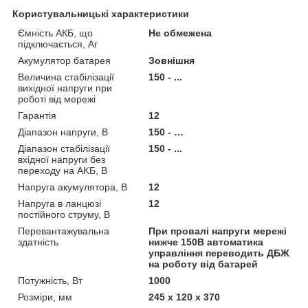
Користувальницькі характеристики
Ємність АКБ, що
Не обмежена
підключається, Аг
Акумулятор батарея
Зовнішня
Величина стабілізації
150 - ...
вихідної напруги при
роботі від мережі
Гарантія
12
Діапазон напруги, В
150 - …
Діапазон стабілізації
150 - ...
вхідної напруги без
переходу на AKБ, В
Напруга акумулятора, В
12
Напруга в ланцюзі
12
постійного струму, В
Перевантажувальна
При провалі напруги мережі
здатність
нижче 150В автоматика
управління переводить ДБЖ
на роботу від батарей
Потужність, Вт
1000
Розміри, мм
245 х 120 х 370