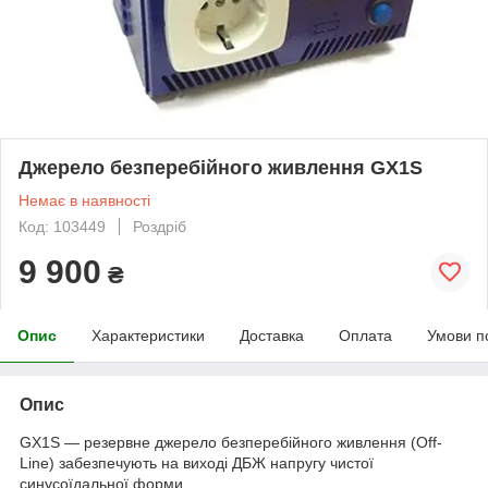
Джерело безперебійного живлення GX1S
Немає в наявності
Код: 103449
Роздріб
9 900
₴
Опис
Характеристики
Доставка
Оплата
Умови п
Опис
GX1S — резервне джерело безперебійного живлення (Off-
Line) забезпечують на виході ДБЖ напругу чистої
синусоїдальної форми.