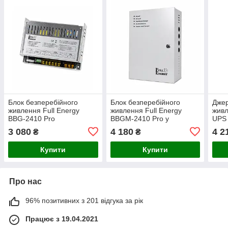
Блок безперебійного
Блок безперебійного
Джер
живлення Full Energy
живлення Full Energy
живл
BBG-2410 Pro
BBGM-2410 Pro у
UPS 
металевому боксі
1812
3 080
4 180
4 2
₴
₴
LiFe
Купити
Купити
Про нас
96% позитивних з 201 відгука за рік
Працює з 19.04.2021