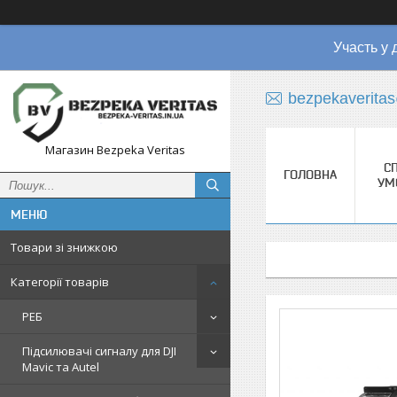
Участь у 
bezpekaverita
Магазин Bezpeka Veritas
СП
ГОЛОВНА
УМ
Товари зі знижкою
Категорії товарів
РЕБ
Підсилювачі сигналу для DJI
Mavic та Autel