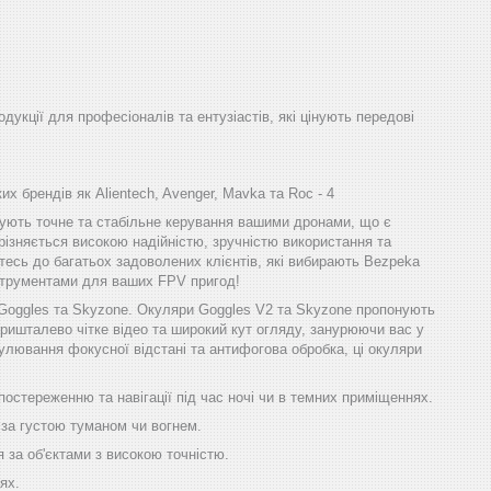
одукції для професіоналів та ентузіастів, які цінують передові
х брендів як Alientech, Avenger, Mavka та Roc - 4
ечують точне та стабільне керування вашими дронами, що є
різняється високою надійністю, зручністю використання та
тесь до багатьох задоволених клієнтів, які вибирають Bezpeka
інструментами для ваших FPV пригод!
 Goggles та Skyzone. Окуляри Goggles V2 та Skyzone пропонують
ришталево чітке відео та широкий кут огляду, занурюючи вас у
улювання фокусної відстані та антифогова обробка, ці окуляри
остереженню та навігації під час ночі чи в темних приміщеннях.
 за густою туманом чи вогнем.
 за об'єктами з високою точністю.
ях.