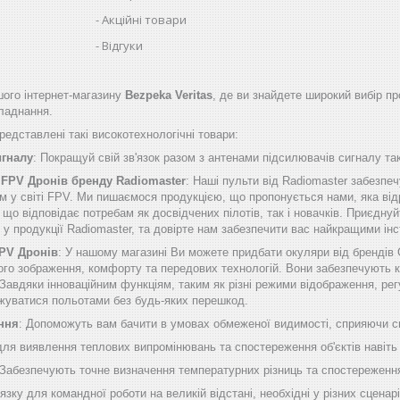
Акційні товари
Відгуки
ого інтернет-магазину
Bezpeka Veritas
, де ви знайдете широкий вибір пр
бладнання.
едставлені такі високотехнологічні товари:
игналу
: Покращуй свій зв'язок разом з антенами підсилювачів сигналу таки
 FPV Дронів бренду Radiomaster
: Наші пульти від Radiomaster забезп
м у світі FPV. Ми пишаємося продукцією, що пропонується нами, яка від
о відповідає потребам як досвідчених пілотів, так і новачків. Приєднуй
б у продукції Radiomaster, та довірте нам забезпечити вас найкращими 
FPV Дронів
: У нашому магазині Ви можете придбати окуляри від брендів
ого зображення, комфорту та передових технологій. Вони забезпечують к
Завдяки інноваційним функціям, таким як різні режими відображення, рег
жуватися польотами без будь-яких перешкод.
ння
: Допоможуть вам бачити в умовах обмеженої видимості, сприяючи сп
 для виявлення теплових випромінювань та спостереження об'єктів навіть
 Забезпечують точне визначення температурних різниць та спостереження
'язку для командної роботи на великій відстані, необхідні у різних сценарі