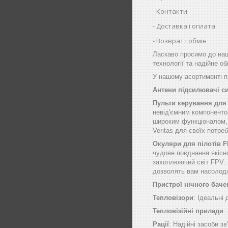
Контакти
Доставка і оплата
Возврат і обмін
Ласкаво просимо до наш
технології та надійне о
У нашому асортименті пр
Антени підсилювачі с
Пульти керування для
невід'ємним компоненто
широким функціоналом, щ
Veritas для своїх потре
Окуляри для пілотів 
чудове поєднання якісн
захоплюючий світ FPV. 
дозволять вам насолод
Пристрої нічного баче
Тепловізори
: Ідеальні
Тепловізійні прилади
:
Рації
: Надійні засоби зв