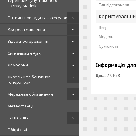
Термінали супутникового
Тип відеокамери
зв'язку Starlink
Користувальни
Оптичні прилади та аксесуари
Вид
Джерела живлення
Мoдель
Відеоспостереження
Сумісність
Сигналізація Ajax
Інформація дл
Домофони
Ціна:
2 016 ₴
Дизельні та бензинові
генератори
Мережеве обладнання
Метеостанції
Сантехніка
Обігрівачі