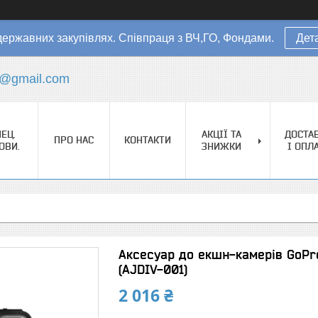
державних закупівлях. Співпраця з ВЧ,ГО, Фондами.
Дет
s@gmail.com
ЕЦ.
АКЦІЇ ТА
ДОСТА
ПРО НАС
КОНТАКТИ
ОВИ.
ЗНИЖКИ
І ОПЛ
Аксесуар до екшн-камерів GoPro
(AJDIV-001)
2 016 ₴