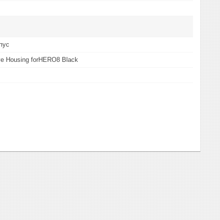
пус
ve Housing forHERO8 Black